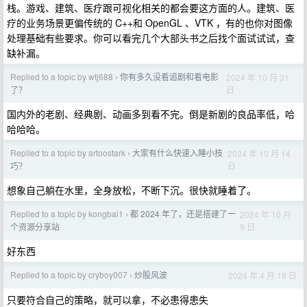
栈。游戏、建筑、医疗跟可视化相关的都会要这方面的人。建筑、医
疗的业务场景更偏传统的 C++和 OpenGL 、VTK ，有的也你对图像
处理基础有些要求。你可以看完几个大部头书之后找个面试试试，查
缺补漏。
Replied to a topic by wtj688
你有多久没看追剧和看电影
2024 年 10 月 31
›
日
了？
国内外的老剧、经典剧、动画多到看不完。倒是新剧的良品率低，哈
哈哈哈。
Replied to a topic by artoostark
大家有什么快速入睡小技
2024 年 10 月 14
›
日
巧？
想象自己躺在水里，全身放松，不断下沉。很快就睡着了。
Replied to a topic by kongbai1
都 2024 年了，还是搭建了一
2024 年 10 月
›
9 日
个资源分享站
好东西
Replied to a topic by cryboy007
炒股风波
2024 年 4 月 19 日
›
只要符合自己的策略，就可以拿，不必患得患失