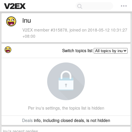
inu
V2EX member #315878, joined on 2018-05-12 10:31:27
+08:00
Switch topics list
Per inu's settings, the topics list is hidden
Deals
info, including closed deals, is not hidden
inu's recent replies