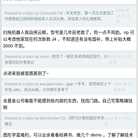
2024 年
Replied to a topic by Clannad0708
年关将至，第一次正式参加工
›
12 月 18
作想用自己挣到的钱给家人买点礼物，求给家人的礼物推荐。
日
扫拖机器人我自用云鲸，型号是几年前老款了，但一点不鸡肋。op 可
以考虑他家现在的次新款 J4 ，不知道还有没有国补，带上补贴大概
3000 不到。
Replied to a topic by lynan
刚去了一趟日本关西地区旅行，分
2024 年 12 月
›
10 日
享我的红叶季游记
点进来就被首图美到了~
Replied to a topic by wangwenwwx
gap 一年半，突然收到 2 个
2024 年 12
›
月 6 日
外包 offer，有点纠结，大伙帮忙参考下
去基金公司看能不能摸到些内部的东西，找找门路。自己写策略赚钱
啊
Replied to a topic by ddvmonster123
[转行]计算机图形学求
2024 年 11 月 4
›
日
建议
图形学蛮难的，可以业余看看经典书、做几个 demo ，了解了解技术