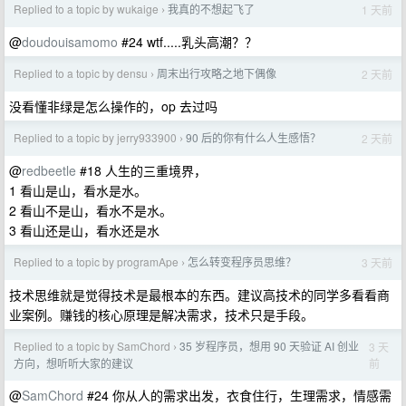
Replied to a topic by wukaige
我真的不想起飞了
1 天前
›
@
doudouisamomo
#24 wtf.....乳头高潮？？
Replied to a topic by densu
周末出行攻略之地下偶像
2 天前
›
没看懂非绿是怎么操作的，op 去过吗
Replied to a topic by jerry933900
90 后的你有什么人生感悟？
2 天前
›
@
redbeetle
#18 人生的三重境界，
1 看山是山，看水是水。
2 看山不是山，看水不是水。
3 看山还是山，看水还是水
Replied to a topic by programApe
怎么转变程序员思维？
3 天前
›
技术思维就是觉得技术是最根本的东西。建议高技术的同学多看看商
业案例。赚钱的核心原理是解决需求，技术只是手段。
Replied to a topic by SamChord
35 岁程序员，想用 90 天验证 AI 创业
3 天
›
前
方向，想听听大家的建议
@
SamChord
#24 你从人的需求出发，衣食住行，生理需求，情感需