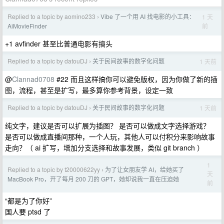
Replied to a topic by aomino233
Vibe 了一个用 AI 找电影的小工具：
1 天
›
前
AiMovieFinder
+1 avfinder 甚至比普通电影有搞头
Replied to a topic by datouDJ
关于民间故事的数字化问题
1 天前
›
@
Clannad0708
#22 而且这样搞你可以避免版权，因为你做了新的插
图，流程，甚至是扩写，最多算你参考背景，设定一致
Replied to a topic by datouDJ
关于民间故事的数字化问题
1 天前
›
纯文字，建议是否可以扩展为插图？ 是否可以做成文字选择游戏？
是否可以做成直播间那种，一个人玩，其他人可以付积分来影响故事
走向？（ ai 扩写，增加分支选择和故事发展，类似 git branch ）
1
Replied to a topic by t20000622yy
为了让女朋友学 AI，给她买了
›
天
MacBook Pro，开了每月 200 刀的 GPT，她却说我一直在压迫她
前
“都是为了你好”
国人要 ptsd 了