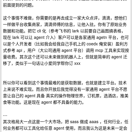
前面提到的问题。
这个事情不难做，你需要的是再去成立一家大众点评，滴滴，想他们
一样做平台收集商家，滴滴师傅的信息，让他入驻。你有了原始业务
数据和功能。把它 cli 化（参考飞书的 lark 以前要自己画图搞表格，
现在 lark 可以让 agent 介入）客户可以是各家通用 agetn 平台，也可
以是个人开发者（比如我会给我自己手机上的 coedx 俺安装）盈利方
式参考 api ，用户（大公司通用 agent 平台）调用 mcp 工具来实现按
量收费。其次这个还可以未来做到机器人上，但就是简单的 agent 迁
移了，类似于一句话让小爱同学帮你订 xxx
所以你可以看到这个事情最难的是获取数据，也就是建立平台。技术
上来说不难实现。而且你开放后我觉得没有一家通用 agent 平台不愿
意让自己的 agent 具备 真实的操作物理世界，订机票，选酒店，推美
食等功能。这是现在 agent 都不具备的能力。
---
其次格局大一点这是一个大市场，把 sass 做成 aaas ，任何行业，任
何业务都可以工具化给任意 agent 使用，而且我认为这是未来一定会