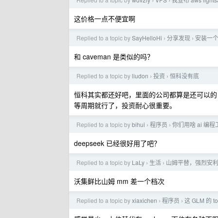
›
›
这价格一点不便宜啊
Replied to a topic by
SayHelloHi
分享发现
安装一个插
›
›
和 caveman 是类似的吗？
Replied to a topic by
liudon
投资
恒科没有底
›
›
恒科其实都还好吧，里面的公司都算是还可以的
等周期就行了，投资耐心很重要。
Replied to a topic by
bihui
程序员
你们用啥 ai 编
›
›
deepseek 已经很好用了吧？
Replied to a topic by
LaLy
生活
山姆平替，强烈安
›
›
沃集鲜比山姆 mm 差一个档次
Replied to a topic by
xiaxichen
程序员
这 GLM 的 t
›
›