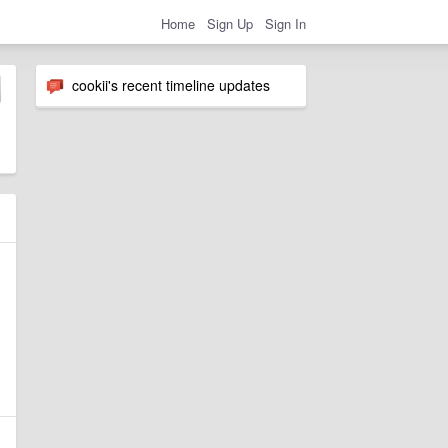
Home
Sign Up
Sign In
cookii's recent timeline updates