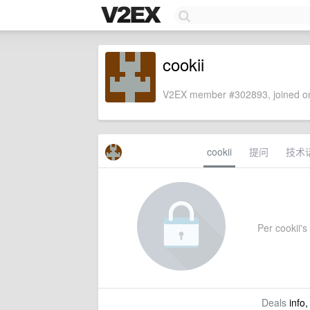
cookii
V2EX member #302893, joined on
cookii
提问
技术
Per cookii's 
Deals
info,