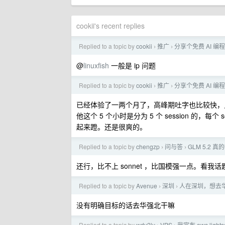
cookii's recent replies
Replied to a topic by
cookii
推广
分享个免费 AI 编程
›
›
@
linuxfish
一般是 ip 问题
Replied to a topic by
cookii
推广
分享个免费 AI 编程
›
›
已经体验了一两个月了，高峰期吐字也比较快，只是
他这个 5 个小时是分为 5 个 session 的，每
起来蹬。还是很爽的。
Replied to a topic by
chengzp
问与答
GLM 5.2
›
›
还行，比不上 sonnet ，比国模强一点。看我话题
Replied to a topic by
Avenue
深圳
人在深圳，想去
›
›
没有明确目标的话去华强北干嘛
Replied to a topic by
wdv2ly
VPS
我宣布 aws light