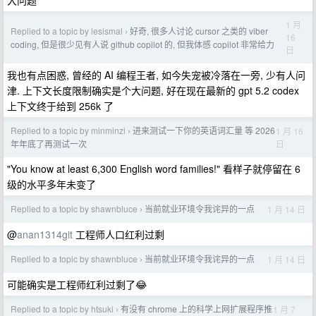
大问题
1 月
Replied to a topic by lesismal
好奇, 很多人讨论 cursor 之类的 viber
›
16
coding, 但是很少见有人说 github copilot 的, 但我体感 copilot 非常给力
日
我也有点困惑, 曾经的 AI 编程王者, 如今失宠被冷落在一旁, 少有人问
津. 上下文长度限制确实是个大问题, 好在现在最新的 gpt 5.2 codex
上下文终于给到 256k 了
Replied to a topic by minminzi
进来测试一下你的英语词汇量 等 2026
1 月 16
›
日
年年底了再测试一次
"You know at least 6,300 English word families!" 看样子就停留在 6
级的水平多年未变了
Replied to a topic by shawnbluce
当前就业环境令我诧异的一点
1 月 14 日
›
@
anan1314git
工程师人口红利过剩
Replied to a topic by shawnbluce
当前就业环境令我诧异的一点
1 月 14 日
›
可能确实是工程师红利过剩了😂
Replied to a topic by htsuki
有没有 chrome 上的科学上网扩展程序推
1 月 7
›