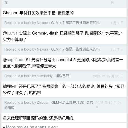
日
荐
Ghelper, 年付订阅效果还不错, 挺稳定的
Replied to a topic by Nexora
GLM-4.7 都是广告推销出来的吗
1 月 7 日
›
@
liu731
实际上 Gemini-3-flash 已经相当强了吧, 能到这个水平至少
实力不算弱了
Replied to a topic by Nexora
GLM-4.7 都是广告推销出来的吗
1 月 7 日
›
@
sagnitude
#1 光看评分是比 sonnet 4.5 更强的, 体感就算真的差一
点点也能接受了,毕竟便宜量大
Replied to a topic by sillydaddy
编程已死！
2025 年 12 月 30 日
›
编程何止还是已死了? 按照网络上的一部分人的暴论, 编程的头七都已
经过了许久了, 哈哈🤣
Replied to a topic by Zhipuai
GLM-4.7 上线并开源：更强
2025 年 12 月 24
›
日
的编码
拿来做理解项目源码的活, 还是挺好用的.
More replies by anan1314git
»