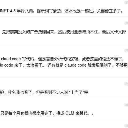
2
 SONNET 4.5 半斤八两。提示词写清楚，基本也是一遍过。关键便宜多了。
2
包，先把前期投入的广告费赚回来，然后使用量暴增顶不住，最后又卡又降
2
laud code 写代码，但是需要分析代码逻辑，或者这里的语法不懂了，
de code 来干，太浪费了。 还有就是 claude code 触发周限制了，不够用
2
，排名我也看了，但是看到不少人说 “上当了”🤣
2
只是每个月套餐内额度用完了，换成 GLM 来替代。，
2