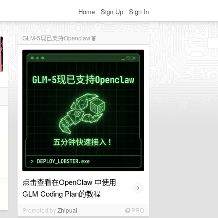
Home
Sign Up
Sign In
GLM-5现已支持Openclaw🦞
点击查看在OpenClaw 中使用
›
GLM Coding Plan的教程
Promoted by
Zhipuai
PRO