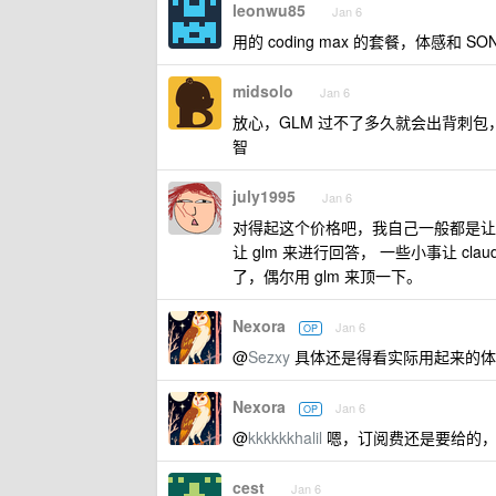
leonwu85
Jan 6
用的 coding max 的套餐，体感和
midsolo
Jan 6
放心，GLM 过不了多久就会出背刺
智
july1995
Jan 6
对得起这个价格吧，我自己一般都是让 c
让 glm 来进行回答， 一些小事让 clau
了，偶尔用 glm 来顶一下。
Nexora
Jan 6
OP
@
Sezxy
具体还是得看实际用起来的体验
Nexora
Jan 6
OP
@
kkkkkkhalil
嗯，订阅费还是要给的，
cest
Jan 6