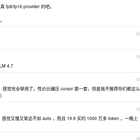
p8/fp16 provider 的吧。
吗。
2
2
M 4.7
2
code ， 感觉完全够用了，性价比碾压 cursor 那一套，但是我不推荐你们都这么
）
3
觉又慢又笨远不如 auto ，而且 19.9 买的 1000 万多 token ，一晚上
3