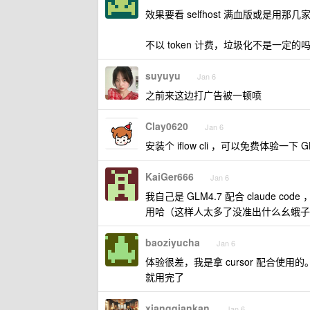
效果要看 selfhost 满血版或是用那几家真 f
不以 token 计费，垃圾化不是一定的
suyuyu
Jan 6
之前来这边打广告被一顿喷
Clay0620
Jan 6
安装个 iflow cli ，可以免费体验一下 GL
KaiGer666
Jan 6
我自己是 GLM4.7 配合 claude 
用哈（这样人太多了没准出什么幺蛾子
baoziyucha
Jan 6
体验很差，我是拿 cursor 配合使用的。感
就用完了
xiangqiankan
Jan 6