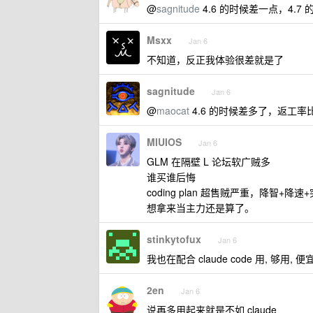
@
sagnitude
4.6 的时候差一点，4.7
Msxx
Jan 6
不知道，反正我体验很差就是了
sagnitude
Jan 6
@
maocat
4.6 的时候差多了，返工率
MIUIOS
Jan 6
GLM 在隔壁 L 论坛软广贼多
谁买谁后悔
coding plan 超售贼严重，降智+
想拿来当主力还是算了。
stinkytofux
Jan 6
我也在配合 claude code 用, 够用, 便宜
2en
Jan 6
说再多用起来就是不如 claude