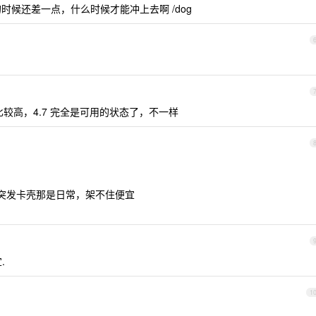
 的时候还差一点，什么时候才能冲上去啊 /dog
比较高，4.7 完全是可用的状态了，不一样
降速+突发卡壳那是日常，架不住便宜
.
1