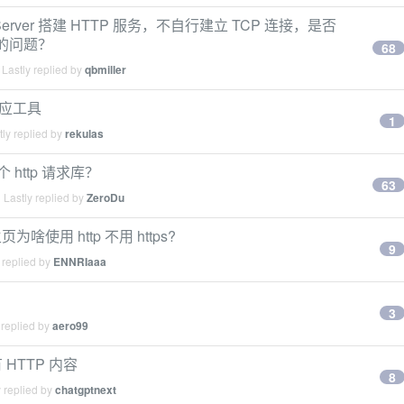
Server 搭建 HTTP 服务，不自行建立 TCP 连接，是否
层的问题？
68
Lastly replied by
qbmiller
口响应工具
1
ly replied by
rekulas
http 请求库？
63
Lastly replied by
ZeroDu
用 http 不用 https?
9
 replied by
ENNRIaaa
3
 replied by
aero99
 HTTP 内容
8
 replied by
chatgptnext