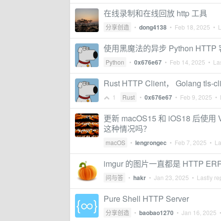
在线录制和在线回放 http 工具
分享创造
•
dong4138
•
Feb 18, 2025
• L
使用黑魔法的异步 Python HTTP 客
Python
•
0x676e67
•
Feb 14, 2025
• Las
Rust HTTP Client， Golang tls
1
Rust
•
0x676e67
•
Feb 9, 2025
• L
更新 macOS15 和 iOS18 后使
这种情况吗？
macOS
•
lengrongec
•
Feb 7, 2025
• Las
imgur 的图片一直都是 HTTP E
问与答
•
hakr
•
Jan 23, 2025
• Lastly re
Pure Shell HTTP Server
分享创造
•
baobao1270
•
Jan 16, 2025
•