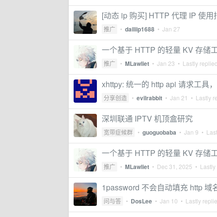
[动态 ip 购买] HTTP 代理 IP 使
推广
•
dailiip1688
•
Jan 27
一个基于 HTTP 的轻量 KV 存储工具
推广
•
MLawliet
•
Jan 23
• Lastly replie
xhttpy: 统一的 http api 请
分享创造
•
evilrabbit
•
Jan 21
• Lastly r
深圳联通 IPTV 机顶盒研究
宽带症候群
•
guoguobaba
•
Jan 9
• Last
一个基于 HTTP 的轻量 KV 存储
推广
•
MLawliet
•
Dec 31, 2025
• Lastly
1password 不会自动填充 http
问与答
•
DosLee
•
Jan 10
• Lastly repli