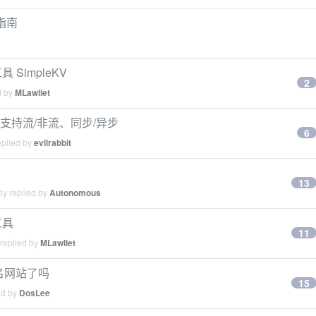
用指南
 SimpleKV
2
d by
MLawliet
求工具，支持流/非流、同步/异步
6
eplied by
evilrabbit
13
ly replied by
Autonomous
工具
11
 replied by
MLawliet
 域名网站了吗
15
ed by
DosLee