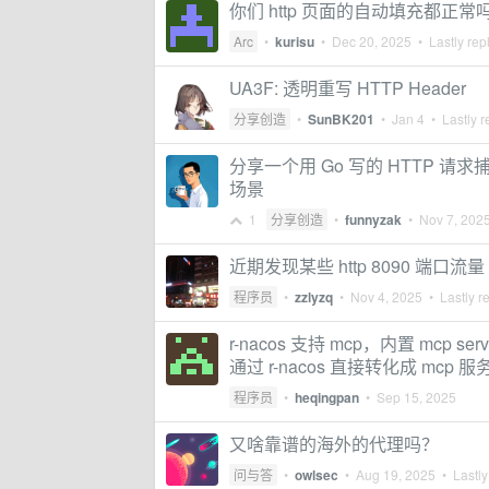
你们 http 页面的自动填充都正常
Arc
•
kurisu
•
Dec 20, 2025
• Lastly rep
UA3F: 透明重写 HTTP Header
分享创造
•
SunBK201
•
Jan 4
• Lastly r
分享一个用 Go 写的 HTTP 请求
场景
1
分享创造
•
funnyzak
•
Nov 7, 202
近期发现某些 http 8090 端口流
程序员
•
zzlyzq
•
Nov 4, 2025
• Lastly r
r-nacos 支持 mcp，内置 mcp s
通过 r-nacos 直接转化成 mcp
程序员
•
heqingpan
•
Sep 15, 2025
又啥靠谱的海外的代理吗？
问与答
•
owlsec
•
Aug 19, 2025
• Lastly