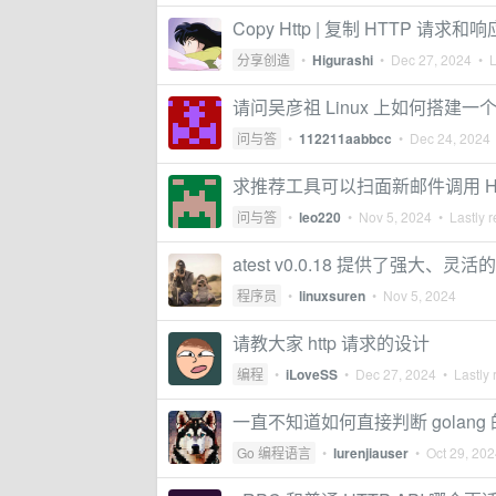
Copy Http | 复制 HTTP 请
分享创造
•
Higurashi
•
Dec 27, 2024
• L
请问吴彦祖 Linux 上如何搭建一
问与答
•
112211aabbcc
•
Dec 24, 2024
求推荐工具可以扫面新邮件调用 HTTP
问与答
•
leo220
•
Nov 5, 2024
• Lastly r
atest v0.0.18 提供了强大、灵活的 
程序员
•
linuxsuren
•
Nov 5, 2024
请教大家 http 请求的设计
编程
•
iLoveSS
•
Dec 27, 2024
• Lastly 
一直不知道如何直接判断 golang 的
Go 编程语言
•
lurenjiauser
•
Oct 29, 20