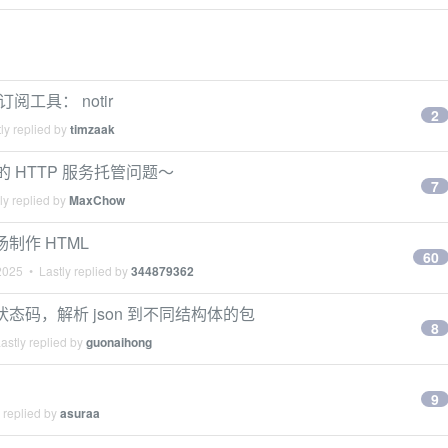
布订阅工具： notir
2
ly replied by
timzaak
的 HTTP 服务托管问题～
7
ly replied by
MaxChow
制作 HTML
60
2025
• Lastly replied by
344879362
p 状态码，解析 json 到不同结构体的包
8
astly replied by
guonaihong
9
 replied by
asuraa