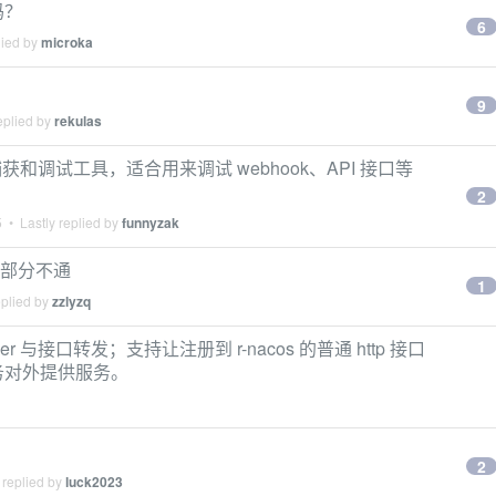
吗？
6
lied by
microka
9
eplied by
rekulas
捕获和调试工具，适合用来调试 webhook、API 接口等
2
5
• Lastly replied by
funnyzak
量 部分不通
1
eplied by
zzlyzq
erver 与接口转发；支持让注册到 r-nacos 的普通 http 接口
 服务对外提供服务。
2
 replied by
luck2023