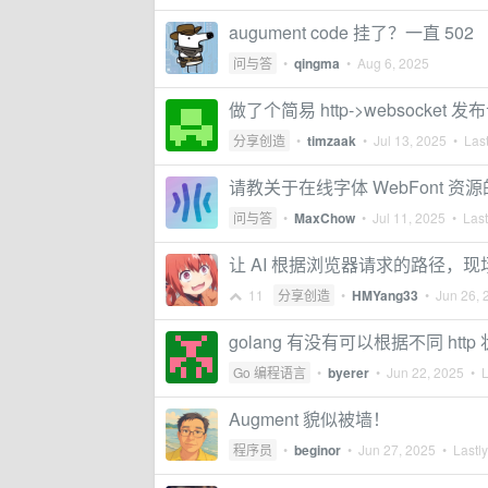
augument code 挂了？一直 502
问与答
•
qingma
•
Aug 6, 2025
做了个简易 http->websocket 发
分享创造
•
timzaak
•
Jul 13, 2025
• Last
请教关于在线字体 WebFont 资源
问与答
•
MaxChow
•
Jul 11, 2025
• Last
让 AI 根据浏览器请求的路径，现场
11
分享创造
•
HMYang33
•
Jun 26, 
golang 有没有可以根据不同 htt
Go 编程语言
•
byerer
•
Jun 22, 2025
• L
Augment 貌似被墙！
程序员
•
beginor
•
Jun 27, 2025
• Lastly