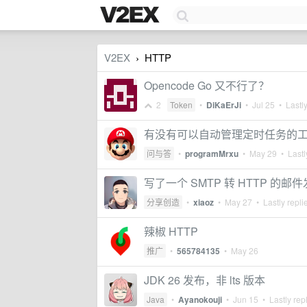
V2EX
HTTP
›
Opencode Go 又不行了？
2
Token
•
DiKaErJi
•
Jul 25
• Lastly
有没有可以自动管理定时任务的工具
问与答
•
programMrxu
•
May 29
• Lastl
写了一个 SMTP 转 HTTP 的邮件发
分享创造
•
xiaoz
•
May 27
• Lastly repli
辣椒 HTTP
推广
•
565784135
•
May 26
JDK 26 发布，非 lts 版本
Java
•
Ayanokouji
•
Jun 15
• Lastly rep