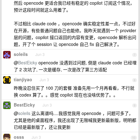
然后 opencode 更适合我已经有稳定的 copilot 订阅这个情况，
预计这段时间就这么用着了。
不过相比 claude code ，opencode 确实稳定性差一点，不过好
在开源，有些普通问题自己也能修。我昨天就遇到一个 provider
层的问题，copilot 接口返回的内容有变更，opencode 解析出问
题，开了个 session 让 opencode 自己 fix 自己解决了。
soleils
Jun 3
7
@
BestEicky
opencode 没遇到过问题, 倒是 claude code 已经埋
了 2 次坑了, 一次是缓存, 一次是改了第三方适配
tianjiyao
Jun 3
8
昨晚没忍住买了 100 刀的套餐 准备先用一个月再看看，不行就
换 codex 算了。。感觉 copilot 现在也没啥优势了。。
BestEicky
Jun 3
9
@
soleils
这么离谱吗....我感觉我用 opencode ，问题可多了，
尤其是他的桌面程序，我还出现了无限喊我更新最新版，明明都
已经是最新版了，还让我更新
osss
Jun 3
10