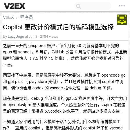
V2EX
程序员
›
Copilot 更改计价模式后的编码模型选择
By
LazyDoge
at Jun 3 · 2784 views
之前一直开的 ghcp pro+账户，每个月花 40 刀就有基本用不完的
opus 和 sonnet 。5 月初，GitHub 公告 6 月后切换计价模式，并且新
模型倍率惊人（ 7.5 甚至 15 倍率），然后我就开始寻找相对可靠的
平替。
同事找了中转用，但是我感觉中转不太靠谱，最后走了 opencode go
和 gpt plus （ play store 支付），并且通过插件接入到 copilot 中调
用，偶尔也会用 codex 的 vscode 插件处理一些 debug 问题。
现在我是规划、debug 全部都用的 gpt5.5 推理强度中等，开发主力用
deepseekv4pro 最大推理强度。个人感觉意外的还行，v4pro 在我这
里的表现已经非常接近 5.3codex 的水平了，就是缺少多模态支持。
不知道大家平时用的什么模型干活？另外会用什么框架编排模型工
作？一直用的 copilot ，但是感觉插件形式的 copilot 除了和 vscode