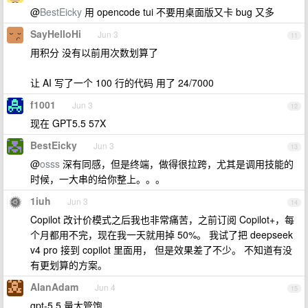
@
BestEicky
用 opencode tui 不要用桌面版又卡 bug 又多
SayHelloHi
Jun 3
11
用积分 没有以前用次数划算了
让 AI 写了一个 100 行的代码 用了 24/7000
f1001
Jun 3
12
现在 GPT5.5 57X
BestEicky
Jun 3
13
@
osss
深有同感，但是终端，做得很拉跨，尤其是调用技能的
时候，一大串的给你整上。。。
1iuh
Jun 3
14
Copilot 改计价模式之后我也非常痛苦，之前订阅 Copilot+，每
个月都用不完，现在我一天就用掉 50%。 我试了把 deepseek
v4 pro 接到 copilot 里面用， 但是效果差了不少。 不知道有没
有更划算的方案。
AlanAdam
Jun 4
15
gpt-5.5 量大管饱