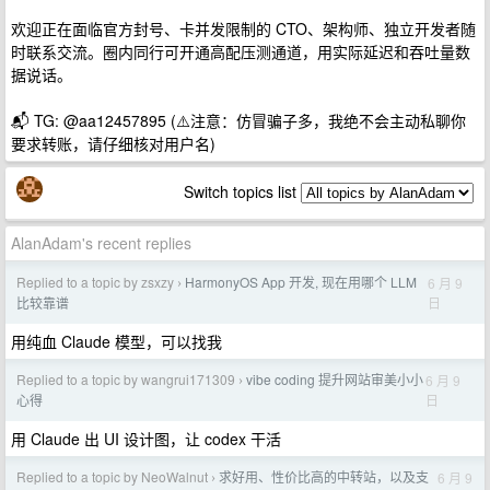
欢迎正在面临官方封号、卡并发限制的 CTO、架构师、独立开发者随
时联系交流。圈内同行可开通高配压测通道，用实际延迟和吞吐量数
据说话。
📬 TG: @aa12457895 (⚠️注意：仿冒骗子多，我绝不会主动私聊你
要求转账，请仔细核对用户名)
Switch topics list
AlanAdam's recent replies
Replied to a topic by zsxzy
HarmonyOS App 开发, 现在用哪个 LLM
6 月 9
›
日
比较靠谱
用纯血 Claude 模型，可以找我
Replied to a topic by wangrui171309
vibe coding 提升网站审美小小
6 月 9
›
日
心得
用 Claude 出 UI 设计图，让 codex 干活
Replied to a topic by NeoWalnut
求好用、性价比高的中转站，以及支
6 月 9
›