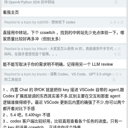
日
持 OpenAI Python SDK 的中转站
看我主页
Replied to a topic by rcj6056
想体验下 codex
6 月 9 日
›
直接用中转站，下个 ccswitch ，找到的中转站先少充点体验一下，哪
家质量比较好再多冲（但别太多）
Replied to a topic by AItsuki
大家是怎么使用 AI 的，真能做到不手写代
6 月
›
9 日
码吗，在我手里感觉是个智障。。。
能不能写取决于你的需求明不明确，记得用另一个 LLM review
Replied to a topic by blacko
请教 Codex、VS Code、GPT 5.5 xHigh
6 月 9
›
日
的工具组合
1 、内置 Chat 的 BYOK 就是把你 key 接进 VSCode 自带的 agent,跟
Codex 扩展底层调的东西其实差不多,区别主要在交互和那套 agent
逻辑谁做得顺手。最近 VSCode 更新后内置的确强了不少,你可以两个
都开着对比下手感
2 、5.4 吧，5.4Xhign 不错
3 、codex 客户端比较好用，比较直观查看各个任务的进度。只有一
个 key 的话用 ccswitch ，正适合你这个场景