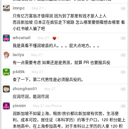
imnpc
May 27
54
只有亿万富翁才值得润 因为到了那里有钱才是人上人
而且新加坡 日本正在疯狂走下坡路 怎么哪里要倒霉想去哪里 看
小红书被人骗了吧
whcattail
May 27
3
55
我是真看不懂润坡县的人。。。屁大点地方。。。
laclys
May 27
56
有一点需要考虑 如果还是是男孩，就算 PR 也要服兵役
p4d9k
May 27
57
查了一下，第二代男性是必须服兵役的。
zhonghao01
May 27
58
应润尽润，能润尽润
yinmin
May 27 via iPhone
59
润新加坡不如留上海，租房/房价都比新加坡有优势，生活便
利，成本可控，居住证（本科学历）约等于户口，120 积分能上
本地高中，在上海参加高考，对于本科以上学历的人拿 120 积