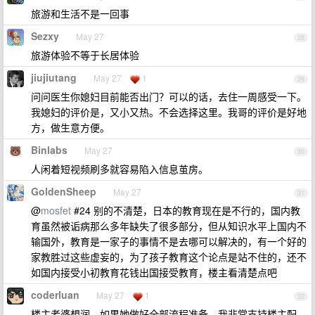
旅游和生活不是一回事
Sezxy
May 27
28
旅游体验不等于长居体验
jiujiutang
May 27
1
29
问问医生你媳妇目前能否出门？可以的话，去住一周感受一下。
我媳妇的评价是，又小又热。不会选择这里。我哥的评价是好地
方，做生意方便。
Binlabs
May 27
30
人闲着短视频刷多就容易陷入信息茧房。
GoldenSheep
May 27
31
@
mosfet
#24 别的不清楚，日本的教育现在是不行的，国内教
育虽然被诟病那么多年缺失了很多部分，但从知识水平上国内不
输国外，教育是一家子的事情不是去哪可以解决的，有一个好的
家教胜过这些虚妄的，为了孩子教育这个论点是站不住的，还不
如国内接受小初教育花钱出国接受教育，楼主看清楚点吧
coderluan
May 27
1
32
楼主老婆想润，如果她做好全部流程准备，我非常支持楼主配