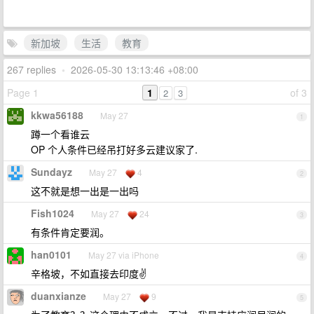
新加坡
生活
教育
267 replies
•
2026-05-30 13:13:46 +08:00
Page 1
1
of 3
2
3
kkwa56188
May 27
1
蹲一个看谁云
OP 个人条件已经吊打好多云建议家了.
Sundayz
May 27
4
2
这不就是想一出是一出吗
Fish1024
May 27
24
3
有条件肯定要润。
han0101
May 27 via iPhone
4
辛格坡，不如直接去印度✌️
duanxianze
May 27
9
5