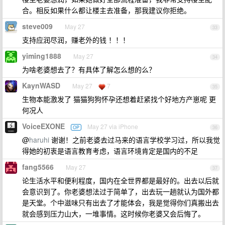
合。相反如果什么都让楼主去准备，那我建议你拒绝。
steve009
May 27
33
支持应润尽润，赚老外的钱 ！！！
yiming1888
May 27
34
为啥老婆想去了？有具体了解怎么想的么？
KaynWASD
May 27
7
35
生物本能激发了 猫猫狗狗怀孕还想着赶紧找个好地方产崽呢 更
何况人
VoiceEXONE
May 27 via iPhone
OP
36
@
haruhi
谢谢！之前老婆去过马来的语言学校学习过，所以我觉
得她的初衷是语言教育考虑，语言环境肯定是国内的不足
fang5566
May 27
37
论生活水平和便利程度，国内在全世界都是最好的。出去以后就
会意识到了。你老婆想法过于简单了，出去玩一趟就认为国外都
是天堂。个中滋味只有出去了才能体会，我是觉得你们真搬出去
就会感到压力山大，一堆事情。这时候你老婆又会后悔了。