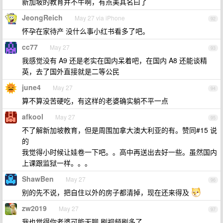
新加坡的教育并不牛啊，有点美其名曰了
JeongReich
May 27 via iPhone
92
怀孕在家待产 没什么事小红书看多了吧。
cc77
May 27
93
我感觉没有 A9 还是老实在国内呆着吧，在国内 A8 还能谈精
英，去了国外直接就是二等公民
june4
May 27
94
算不算没苦硬吃，有这样的老婆确实躺不平一点
afkool
May 27
95
不了解新加坡教育，但是周围加拿大澳大利亚的有。赞同#15 说
的
我觉得小时候让娃卷一下吧。。高中再送出去好一些。虽然国内
上课跟监狱一样。。。
ShawBen
May 27
96
别的先不说，把自住以外的房子都清掉，现在还来得及
zw2019
May 27
97
我也觉得你老婆可能无聊 刷视频刷多了