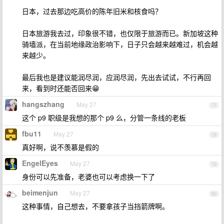
日本，过去那边吃高价的陈年旧米和核食吗？
日本旅游我去过，印象很不错，也仅限于旅游而已。新加坡这种
骑墙派，在当前地缘政治影响下，日子只会越来越难过，机会越
来越少。
最后我也是建议能润尽润，应润尽润，先出去试试，不行再回
来，看到时还能否回来😁
hangszhang
May 27
77
这个 p9 职级是我想的那个 p9 么，分管一条线的老板
fbu11
May 27
78
真好啊，说不羡慕是假的
EngelEyes
May 27
79
身份可以先准备，老婆也可以考虑换一下了
beimenjun
May 27
80
这种事情，自己想去，不要拿孩子当挡箭牌啊。