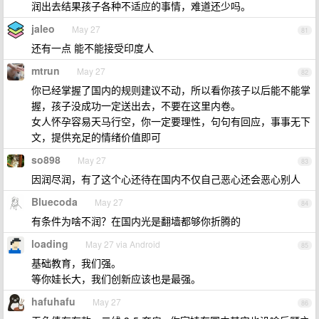
润出去结果孩子各种不适应的事情，难道还少吗。
jaleo
May 27
81
还有一点 能不能接受印度人
mtrun
May 27
82
你已经掌握了国内的规则建议不动，所以看你孩子以后能不能掌
握，孩子没成功一定送出去，不要在这里内卷。
女人怀孕容易天马行空，你一定要理性，句句有回应，事事无下
文，提供充足的情绪价值即可
so898
May 27
83
因润尽润，有了这个心还待在国内不仅自己恶心还会恶心别人
Bluecoda
May 27
84
有条件为啥不润？在国内光是翻墙都够你折腾的
loading
May 27 via Android
85
基础教育，我们强。
等你娃长大，我们创新应该也是最强。
hafuhafu
May 27
86