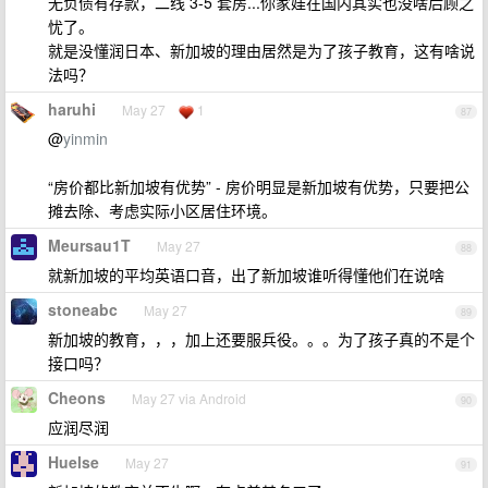
无负债有存款，二线 3-5 套房...你家娃在国内其实也没啥后顾之
忧了。
就是没懂润日本、新加坡的理由居然是为了孩子教育，这有啥说
法吗？
haruhi
May 27
1
87
@
yinmin
“房价都比新加坡有优势” - 房价明显是新加坡有优势，只要把公
摊去除、考虑实际小区居住环境。
Meursau1T
May 27
88
就新加坡的平均英语口音，出了新加坡谁听得懂他们在说啥
stoneabc
May 27
89
新加坡的教育，，，加上还要服兵役。。。为了孩子真的不是个
接口吗？
Cheons
May 27 via Android
90
应润尽润
Huelse
May 27
91