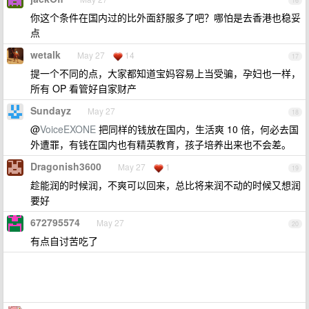
16
你这个条件在国内过的比外面舒服多了吧？哪怕是去香港也稳妥
点
wetalk
May 27
14
17
提一个不同的点，大家都知道宝妈容易上当受骗，孕妇也一样，
所有 OP 看管好自家财产
Sundayz
May 27
18
@
VoiceEXONE
把同样的钱放在国内，生活爽 10 倍，何必去国
外遭罪，有钱在国内也有精英教育，孩子培养出来也不会差。
Dragonish3600
May 27
1
19
趁能润的时候润，不爽可以回来，总比将来润不动的时候又想润
要好
672795574
May 27
20
有点自讨苦吃了