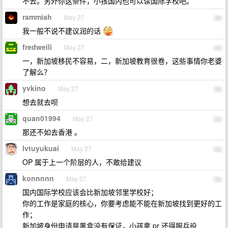
不去。另外你这条件，小孩国内也可以读国际学校吧。
rammiah
May 27
48
我一般不说不建议润的话
fredweili
May 27
49
一，新加坡移民不容易，二，新加坡教育很卷，这些事情你老婆
了解么？
yvkino
May 27
50
想去就去呗
quan01994
May 27
51
那还不如去香港 。
lvtuyukuai
May 27
52
OP 属于上一个阶层的人，不敢给建议
konnnnn
May 27
53
国内国际学校应该会比新加坡邻里学校好；
你的工作是家庭的核心，你要考虑能不能在新加坡找到更好的工
作；
新加坡身份申请是黑盒没有保证，小孩拿 pr 还得服兵役