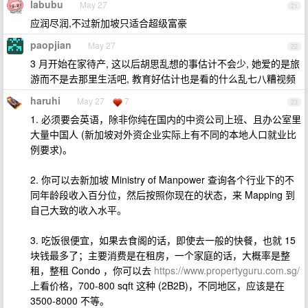
labubu
May 27
21
应润尽润,不过新加坡只适合超级富豪
paopjian
May 27
22
3 月开始在家待产, 这以后胡思乱想的事估计不会少, 她爱的是旅
游而不是去那里生活吧, 教育好估计也是看的什么乱七八糟视频
haruhi
May 27
7
23
1. 必须要会英语，除非你纯在国内的中资公司上班、且办公室里
大量中国人 (新加坡对外资企业实际上有不同的本地人口就业比
例要求)。
2. 你可以去新加坡 Ministry of Manpower 查询各个行业下的不
同年龄段收入百分位，然后按照你现在的状态，来 Mapping 到
自己大致的收入水平。
3. 吃饭很便宜，如果去食阁的话，即使去一般的快餐，也就 15
块钱最多了；主要消费是在租房，一个家庭的话，大概率是整
租，整租 Condo ，你可以去
https://www.propertyguru.com.sg/
上看价格，700-800 sqft 这种 (2B2B)，不同地区，应该是在
3500-8000 不等。