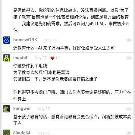
是否值得去，你给到的信息比较少，没法直接判断。以及“为了
孩子教育”目前也是一个比较模糊的说法，到底是哪方面的教育
——我建议是先明确需求，然后可以问几轮 LLM ，来做初步评
估。
homewORK
May 27
24
还教育什么~ AI 来了万物平等，好好让娃享受人生即可
mosfet
May 27
12
25
你这条件润个毛线
为了教育去坡县/日本也是离谱
旁敲侧击一下，是不是你老婆闺蜜在搞幺蛾子
你也得更多考虑自己哦，润出去你老婆肯定是舒服的，压力全在
你身上
kangwei
May 27
26
基于孩子教育的话，感觉香港教育会更合适点，润新加坡成本高
了点。
89adc64
May 27
27