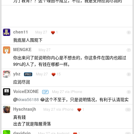
为了教育？？这个理由不成立，不过，我是支持应润尽润的
chen11
May 27
1
6
我底层人围观下
MENGKE
May 27
7
你出来问了就说明你内心是不想去的，你这条件在国内也超过
99%的人了，有钱在哪都一样。
ybz
May 27
15
PRO
8
应润尽润
VoiceEXONE
May 27 via iPhone
OP
9
@
kkwa56188
😂这个不至于，只是说明情况，有利于认清现实
Hyschtaxjh
May 27 via iPhone
1
10
真有錢
出去了就是階層滑落
davidyin
May 27 via Android
1
11