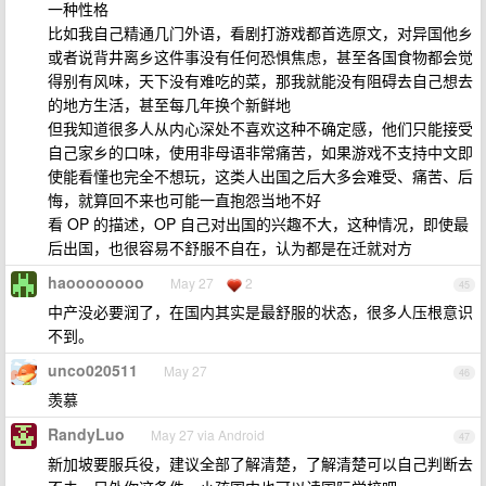
一种性格
比如我自己精通几门外语，看剧打游戏都首选原文，对异国他乡
或者说背井离乡这件事没有任何恐惧焦虑，甚至各国食物都会觉
得别有风味，天下没有难吃的菜，那我就能没有阻碍去自己想去
的地方生活，甚至每几年换个新鲜地
但我知道很多人从内心深处不喜欢这种不确定感，他们只能接受
自己家乡的口味，使用非母语非常痛苦，如果游戏不支持中文即
使能看懂也完全不想玩，这类人出国之后大多会难受、痛苦、后
悔，就算回不来也可能一直抱怨当地不好
看 OP 的描述，OP 自己对出国的兴趣不大，这种情况，即使最
后出国，也很容易不舒服不自在，认为都是在迁就对方
haoooooooo
May 27
2
45
中产没必要润了，在国内其实是最舒服的状态，很多人压根意识
不到。
unco020511
May 27
46
羡慕
RandyLuo
May 27 via Android
47
新加坡要服兵役，建议全部了解清楚，了解清楚可以自己判断去