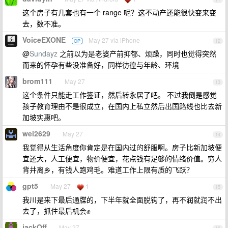
这个房子有几套也有一个 range 呢？这不动产还能很快变来变
去，数不准。
VoiceEXONE
May 27 via iPhone
OP
12
@
Sundayz
之前以为是老婆产前抑郁、烦躁，同时也觉得突然
而来的怀孕有些没准备好，同样彷徨与年龄、环境
brom111
May 27
13
这个条件只能走工作签证，然后转永居了吧。 不过我倒是感觉
孩子教育理由不是很成立，在国内上私立然后出国路线也比去新
加坡实惠吧。
wei2629
May 27
14
我觉得从生活角度你肯定是在国内过的舒服啊。房子比新加坡便
宜还大，人工便宜，物价便宜，花点钱有足够的情绪价值。穷人
背井离乡，有钱人跑鸡毛。难道工作上限有质的飞跃？
gpt5
May 27
1
15
我川是来下最后通牒的，下半年就全面脱钩了，再不润就润不出
去了，抓住最后机会✊
jackOff
May 27