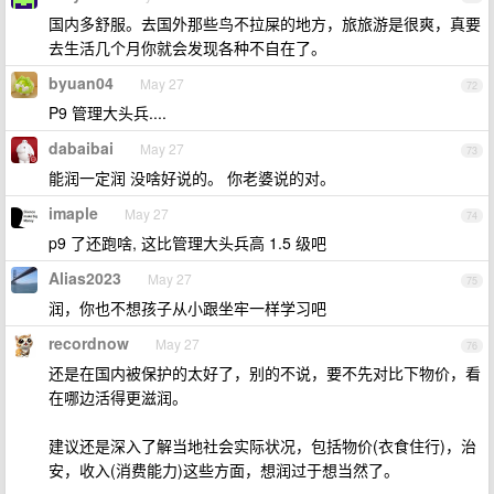
国内多舒服。去国外那些鸟不拉屎的地方，旅旅游是很爽，真要
去生活几个月你就会发现各种不自在了。
byuan04
May 27
72
P9 管理大头兵....
dabaibai
May 27
73
能润一定润 没啥好说的。 你老婆说的对。
imaple
May 27
74
p9 了还跑啥, 这比管理大头兵高 1.5 级吧
Alias2023
May 27
75
润，你也不想孩子从小跟坐牢一样学习吧
recordnow
May 27
76
还是在国内被保护的太好了，别的不说，要不先对比下物价，看
在哪边活得更滋润。
建议还是深入了解当地社会实际状况，包括物价(衣食住行)，治
安，收入(消费能力)这些方面，想润过于想当然了。