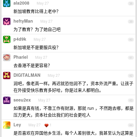
ala2008
May 27
38
新加坡教育比得上老中？
heftyMan
May 27
39
为了教育？为了她自己吧
p4d9k
May 27
40
新加坡是不是要服兵役？
Phariel
May 27
41
去香港不是更容易？
DIGITALMAN
May 27
42
润吧，像老高一样。再迟就恐怕润不了，资本外流严重。让孩子
在外接受快乐教育多好哈，你是过来人都明白。
seeu2ex
May 27
43
如果是真有钱，不靠工作有财源，那就 run ，不然跑去哪，都是
压力更大，资本社会比我们的社会更吃人
Ley
May 27
1
44
是否喜欢在异国他乡生活，每个人差别很大，我甚至认为这算是