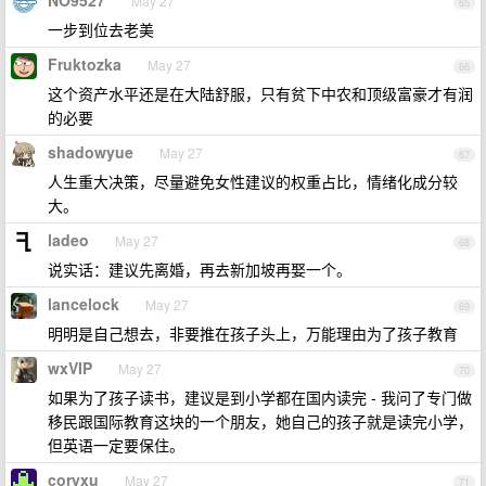
NO9527
May 27
65
一步到位去老美
Fruktozka
May 27
66
这个资产水平还是在大陆舒服，只有贫下中农和顶级富豪才有润
的必要
shadowyue
May 27
67
人生重大决策，尽量避免女性建议的权重占比，情绪化成分较
大。
ladeo
May 27
68
说实话：建议先离婚，再去新加坡再娶一个。
lancelock
May 27
69
明明是自己想去，非要推在孩子头上，万能理由为了孩子教育
wxVIP
May 27
70
如果为了孩子读书，建议是到小学都在国内读完 - 我问了专门做
移民跟国际教育这块的一个朋友，她自己的孩子就是读完小学，
但英语一定要保住。
coryxu
May 27
71