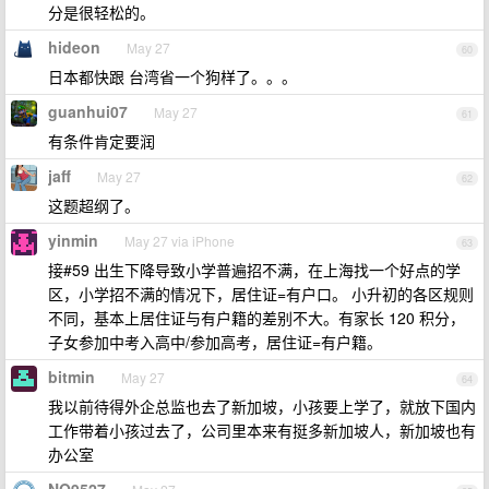
分是很轻松的。
hideon
May 27
60
日本都快跟 台湾省一个狗样了。。。
guanhui07
May 27
61
有条件肯定要润
jaff
May 27
62
这题超纲了。
yinmin
May 27 via iPhone
63
接#59 出生下降导致小学普遍招不满，在上海找一个好点的学
区，小学招不满的情况下，居住证=有户口。 小升初的各区规则
不同，基本上居住证与有户籍的差别不大。有家长 120 积分，
子女参加中考入高中/参加高考，居住证=有户籍。
bitmin
May 27
64
我以前待得外企总监也去了新加坡，小孩要上学了，就放下国内
工作带着小孩过去了，公司里本来有挺多新加坡人，新加坡也有
办公室