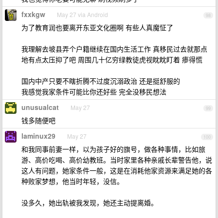
fxxkgw
May 27 via Android
98
为了教育润也要离开东亚文化圈啊 有些人真魔怔了
我理解去坡县弄个户籍继续在国内生活工作 真移民过去就那点
地有点太压抑了吧 周围几十亿穷绿教徒虎视眈眈盯着 瘆得慌
国内中产只要不瞎折腾不过度沉溺政治 还是挺舒服的
我感觉我家条件可能比你还好些 完全没移民想法
unusualcat
May 27
99
钱多随便吧
laminux29
May 27
100
和我同事前妻一样，以为孩子好的旗号，做各种事情，比如旅
游、高价吃喝、高价幼教班。当时家里各种亲戚长辈警告他，说
这人有问题，她家条件一般，这是在消耗他家资源来满足她的各
种败家梦想，他当时年轻，没信。
没多久，她出轨被我发现，她还主动提离婚。