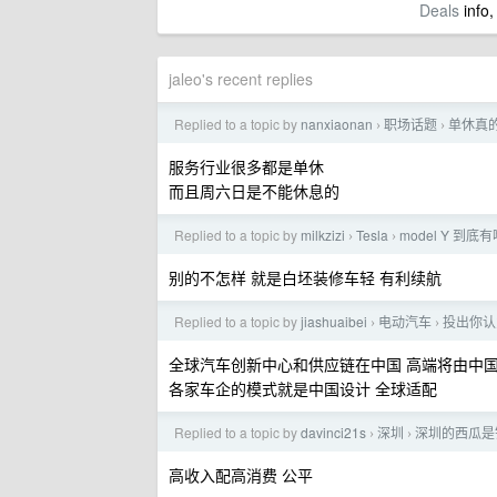
Deals
info,
jaleo's recent replies
Replied to a topic by
nanxiaonan
职场话题
单休真
›
›
服务行业很多都是单休
而且周六日是不能休息的
Replied to a topic by
milkzizi
Tesla
model Y 
›
›
别的不怎样 就是白坯装修车轻 有利续航
Replied to a topic by
jiashuaibei
电动汽车
投出你认
›
›
全球汽车创新中心和供应链在中国 高端将由中
各家车企的模式就是中国设计 全球适配
Replied to a topic by
davinci21s
深圳
深圳的西瓜是
›
›
高收入配高消费 公平