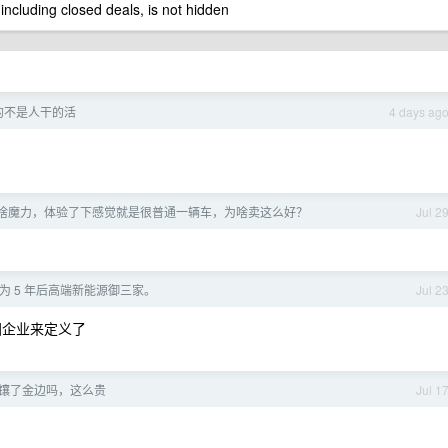
 including closed deals, is not hidden
的不是人干的活
4 days ag
到底有啥魔力，体验了下感觉就是很普通一辆车，为啥卖这么好？
Jul 2
为 5 年后高端新能源御三家。
Jul 2
国企业来定义了
镶了金边吗，这么贵
Jul 1