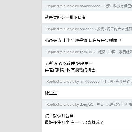
Replied to a topic by
haoooooooo
投资
科技存储已
›
›
就是要吓死一批跟风者
Replied to a topic by
once111
投资
周五的大 A 趋
›
›
心态好点 上半年赚得疯 现在只是少赚而已
Replied to a topic by
zack5337
经济
中国二季度经济
›
›
无所谓 该吃该睡 健康第一
再差的时期 也有赚钱的机会
Replied to a topic by
milkleeeeee
问与答
有哪些词让
›
›
硬生生
Replied to a topic by
dongQQ
生活
大家觉得什么时
›
›
孩子就像开盲盒
最好多生几个 有一个出息就成了