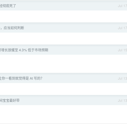
经彻底死了
Jul 1
势，应当如何判断
Jul 1
增长放缓至 4.3% 低于市场预期
Jul 1
你一看到就觉得是 AI 写的？
Jul 1
间宝宝最好带
Jul 1