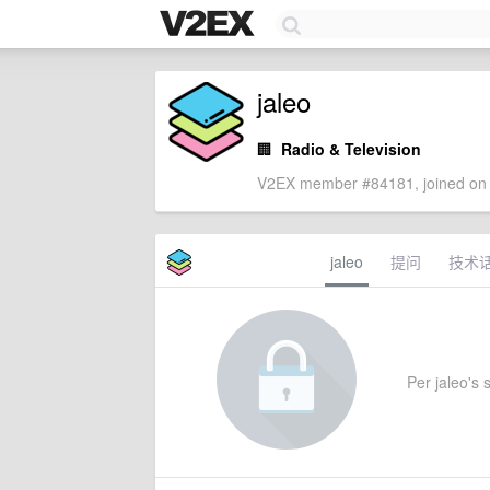
jaleo
🏢
Radio & Television
V2EX member #84181, joined on 
jaleo
提问
技术
Per jaleo's s