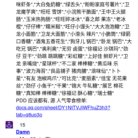
咪虾条","大白兔奶糖","绿舌头","盼盼家庭号薯片","卫
龙魔芋爽","旺旺 雪饼","小浣熊干脆面","王中王火腿
肠","玉米热狗肠","旺旺碎冰冰","喜之郎 果冻","老冰
棍","仔仔棒","糯米糍","旺仔小馒头","大大泡泡糖","卫
龙小面筋","卫龙大面筋","小滑头 辣片","小脆筒","绿箭
口香糖","酒鬼五香花生","狗牙儿 锅巴","卧龙 锅巴","大
吃兄 锅巴","奥利奥","无穷 卤蛋","徐福记 沙琪玛","劲
仔 豆干","劲跳 跳跳糖","彩虹糖","上好佳 鲜虾片","卫
龙 亲嘴烧","星球杯","不二家 棒棒糖","黄瓜味 乐
事","波力海苔","良品铺子 猪肉脯","浪味仙","卜卜
星","有友 泡椒鸡爪","可比克","麦丽素","佳宝 无花果
丝","劲仔 小鱼干","干果","锦大 牛轧糖","展艺 棉花
糖","真知棒 棒棒糖","徐福记 酥心糖","瑞士糖"
PDD 应该都有, 源 人气零食榜单:
docs.qq.com/sheet/DY1NtTVJjWFhuZ3h3?
tab=q8uo3o
15
Damn