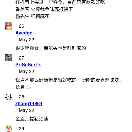
在抖音上买过一些零食，目前只有两款好吃：
香美客 火爆鱿鱼味苏打饼干
杨先生 红糖麻花
26
Avedge
May 22
很少吃零食，偶尔买也是旺旺家的
27
PrtScScrLk
May 22
说点不那么健康但是很好吃的，盼盼的麦香鸡味块、
长鼻王。
28
zhang14964
May 22
金恩凡提猪油渣
29