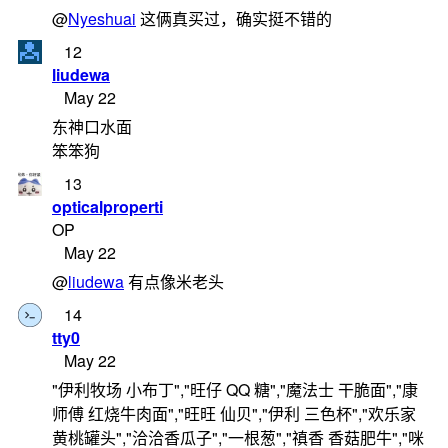
@
Nyeshuai
这俩真买过，确实挺不错的
12
liudewa
May 22
东神口水面
笨笨狗
13
opticalproperti
OP
May 22
@
liudewa
有点像米老头
14
tty0
May 22
"伊利牧场 小布丁","旺仔 QQ 糖","魔法士 干脆面","康
师傅 红烧牛肉面","旺旺 仙贝","伊利 三色杯","欢乐家
黄桃罐头","洽洽香瓜子","一根葱","禛香 香菇肥牛","咪