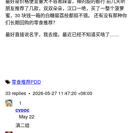
最好是价格便宜量大不容易踩雷，辣的甜的都行 前几天听
朋友推荐了几款，双双朵朵，汉口一绝，买了一整个菠萝
蜜，30 块钱一箱的白糖罂荔枝都挺不错。 还有没有那种你
们长期回购的零食推荐？
最好直接说名字，我去搜。最近已经不知道买啥了……
零食
推荐
PDD
33 replies
•
2026-05-27 11:47:20 +08:00
1
cvooc
May 22
滇二娃