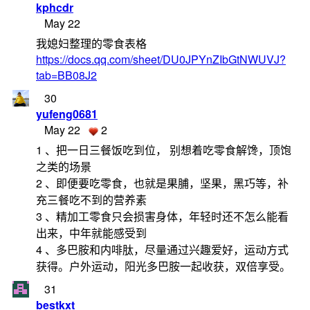
kphcdr
May 22
我媳妇整理的零食表格
https://docs.qq.com/sheet/DU0JPYnZIbGtNWUVJ?
tab=BB08J2
30
yufeng0681
May 22
2
1 、把一日三餐饭吃到位， 别想着吃零食解馋，顶饱
之类的场景
2 、即便要吃零食，也就是果脯，坚果，黑巧等，补
充三餐吃不到的营养素
3 、精加工零食只会损害身体，年轻时还不怎么能看
出来，中年就能感受到
4 、多巴胺和内啡肽，尽量通过兴趣爱好，运动方式
获得。户外运动，阳光多巴胺一起收获，双倍享受。
31
bestkxt