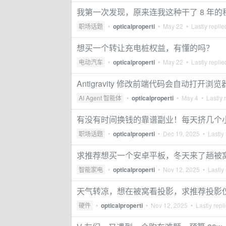
我第一次发现，原来连我这种干了 8 年
职场话题
•
opticalproperti
•
May 22
• Lastly repli
想买一个转让充电桩权益，有懂的吗？
电动汽车
•
opticalproperti
•
May 22
• Lastly repli
Antigravity 修改前端代码会自动打开浏
AI Agent 智能体
•
opticalproperti
•
May 4
• Lastly 
有没有时间换钱的靠谱副业！每天挤几个
职场话题
•
opticalproperti
•
Dec 19, 2025
• Lastly 
求推荐想买一个安卓平板，冬天来了趟被
智能家电
•
opticalproperti
•
Nov 12, 2025
• Lastly 
天气转凉，想在被窝看投影，求推荐投影
硬件
•
opticalproperti
•
Nov 12, 2025
• Lastly repl