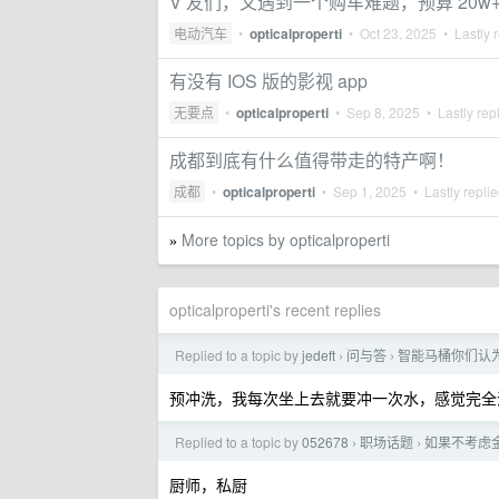
V 友们，又遇到一个购车难题，预算 20w
电动汽车
•
opticalproperti
•
Oct 23, 2025
• Lastly 
有没有 IOS 版的影视 app
无要点
•
opticalproperti
•
Sep 8, 2025
• Lastly rep
成都到底有什么值得带走的特产啊！
成都
•
opticalproperti
•
Sep 1, 2025
• Lastly repli
More topics by opticalproperti
»
opticalproperti's recent replies
Replied to a topic by
jedeft
问与答
智能马桶你们认
›
›
预冲洗，我每次坐上去就要冲一次水，感觉完全
Replied to a topic by
052678
职场话题
如果不考虑
›
›
厨师，私厨