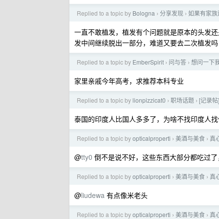
Replied to a topic by
Bologna
分享发现
如果有家族
›
›
一直不敢植发，植发有个问题就是原本的头发还
发中间继续脱出一部分，难道又要去二次植发吗
Replied to a topic by
EmberSpirit
问与答
想问一下
›
›
家里亲戚今年高考，求推荐本科专业
Replied to a topic by
lionpizzicat0
职场话题
[记录
›
›
泰国的印度人比国人多多了，为啥不找印度人找
Replied to a topic by
opticalproperti
美酒与美食
真
›
›
@
tty0
倒不是说不好，这些东西大部分都吃过了
Replied to a topic by
opticalproperti
美酒与美食
真
›
›
@
liudewa
有点像米老头
Replied to a topic by
opticalproperti
美酒与美食
真
›
›