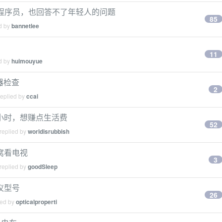
的程序员，也回答不了年轻人的问题
85
ed by
bannetlee
11
ed by
huimouyue
览器检查
2
replied by
ccai
小时，想赚点生活费
52
replied by
worldisrubbish
窝看电视
3
replied by
goodSleep
仪型号
26
ied by
opticalproperti