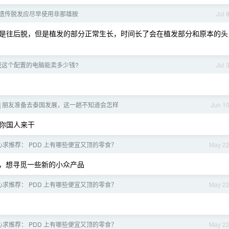
遗传脱发应尽早使用非那雄胺
Jul 
是往后脱，但是植发的部分正常生长，时间长了会在植发部分和原本的头
我这个配置的电脑能卖多少钱?
Jul 
帖] 朋友准备去泰国发展，这一趟不知道会怎样
Jun 1
你国人来干
心求推荐： PDD 上有哪些便宜又顶的零食？
May 2
，想寻觅一些新的小众产品
心求推荐： PDD 上有哪些便宜又顶的零食？
May 2
心求推荐： PDD 上有哪些便宜又顶的零食？
May 2