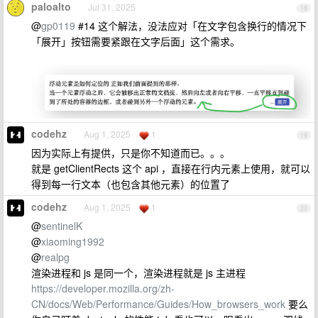
paloalto
Jul 31, 2025
18
@
gp0119
#14 这个解法，没法应对「在文字包含换行的情况下
「展开」按钮需要紧跟在文字后面」这个需求。
codehz
Aug 1, 2025
1
19
因为实际上有提供，只是你不知道而已。。。
就是 getClientRects 这个 api ，直接在行内元素上使用，就可以
得到每一行文本（也包含其他元素）的位置了
codehz
Aug 1, 2025
1
20
@
sentinelK
@
xiaoming1992
@
realpg
渲染进程和 js 是同一个，渲染进程就是 js 主进程
https://developer.mozilla.org/zh-
CN/docs/Web/Performance/Guides/How_browsers_work
要么