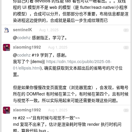
你自己盯着 devtools 的性能 tab 看也可以一眼看出。。。双线
程的 UI 模型并不是 web 的模型（是 flutter/react-native/小程序
的模型），合成可以分开，但那部分也不重要，布局信息都是渲
染进程这边提供的，合成就是最后一步生成纹理而已
sentinelK
Aug 1, 2025
21
@
codehz
感谢指正，学习了。
xiaoming1992
Aug 1, 2025
22
@
codehz
#19 学到了，感谢。
我写了个 [demo](
https://cdn.16px.cc/public/2025-08-
01/ellipsis.html
), 确实能获取到文本超出后的省略号的尺寸位
置。
但是如果你慢慢改变页面宽度（浏览器宽度），会发现，省略号
所在的 DOMRect 有时候在第三个，有时候在第四个，且有时候
与视觉不一致。所以实际用起来可能还需要处理这些问题。
xiaoming1992
Aug 1, 2025
23
re #22 ~~"且有时候与视觉不一致"~~
md 复现不出来了，估计是渲染耗时导致 render 执行时机问
题，算我代码 bug 。