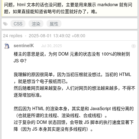
问题，html 文本的话也没问题，主要是用来展示 markdonw 就有问
题，如果直接能知道省略号的位置就好办了，难。
CSS
渲染
属性
24 replies
•
2025-08-01 13:49:02 +08:00
sentinelK
Jul 30, 2025
1
楼主的意思是说，为何 DOM 元素的状态没有 100%的映射到
JS 中？
我理解的原因很简单，因为当初压根就没想过。当初的 HTML
，就是想当个电子报纸而已。
然后随着网页越来越复杂，人们对网页的想法越来越多，不得不
逐渐增加标准。
然后因为 HTML 的渲染本身，其实是和 JavaScript 线程分离的
（也就是所谓的主线程、渲染线程、合成线程）。
过于复杂的 DOM 状态回馈，会导致 JS 脚本的执行速度显著下
降（因为 JS 本身其实是没有多线程的）。