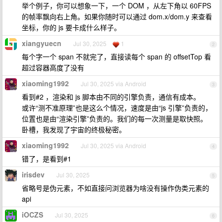
举个例子，你可以想象一下，一个 DOM ，从左下角以 60FPS
的帧率飘向右上角。如果你随时可以通过 dom.x/dom.y 来查看
坐标，你的 js 要卡成什么样子。
xiangyuecn
Jul 30, 2025
1
2
每个字一个 span 不就完了，直接读每个 span 的 offsetTop 看
超过容器高度了没有
xiaoming1992
Jul 30, 2025 via Android
3
看到#2 ，渲染和 js 脚本由不同的引擎负责，通信有成本。
或许“测不准原理”也是这么个情况，速度是由“js 引擎”负责的，
位置也是由“渲染引擎”负责的。我们的每一次测量是取快照。
卧槽，我发现了宇宙的终极秘密。
xiaoming1992
Jul 30, 2025 via Android
4
错了，是看到#1
irisdev
Jul 30, 2025
5
省略号是伪元素，不如直接问浏览器为啥没有操作伪类元素的
api
iOCZS
Jul 30, 2025
6