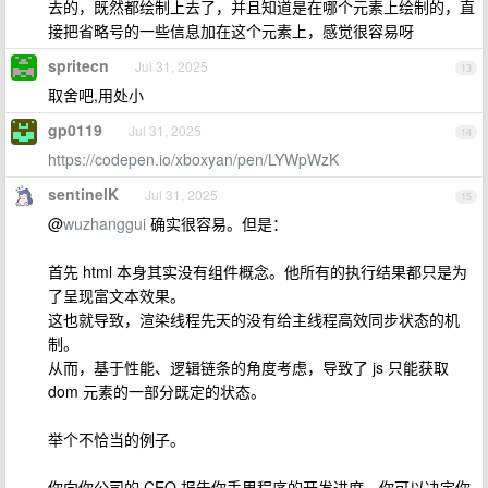
去的，既然都绘制上去了，并且知道是在哪个元素上绘制的，直
接把省略号的一些信息加在这个元素上，感觉很容易呀
spritecn
Jul 31, 2025
13
取舍吧,用处小
gp0119
Jul 31, 2025
14
https://codepen.io/xboxyan/pen/LYWpWzK
sentinelK
Jul 31, 2025
15
@
wuzhanggui
确实很容易。但是：
首先 html 本身其实没有组件概念。他所有的执行结果都只是为
了呈现富文本效果。
这也就导致，渲染线程先天的没有给主线程高效同步状态的机
制。
从而，基于性能、逻辑链条的角度考虑，导致了 js 只能获取
dom 元素的一部分既定的状态。
举个不恰当的例子。
你向你公司的 CEO 报告你手里程序的开发进度。你可以决定你