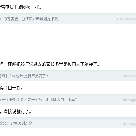
送给雷电法王戒网瘾一样。
》的现实版，浙江绍兴新昌如是书院
10h 1m ag
吗。还能把孩子送进去的家长多半是被门夹了脑袋了。
和卡片就想吐,是我审美变了?
1 day ag
得耳目一新。
ibe 一个长期工具还是一个随手即用即丢的小脚本？
1 day ag
，直接说就行了。
黄金怎么避免买到沙金
1 day ag