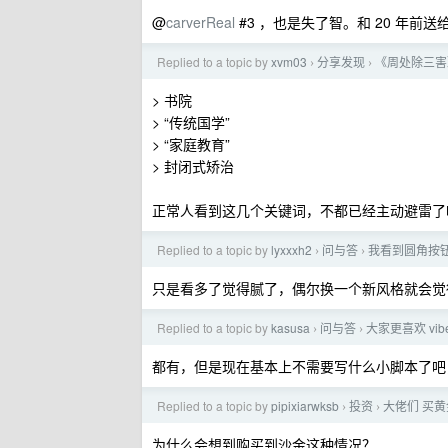
@
carverReal
#3 ，也是失了智。和 20 年前
Replied to a topic by
xvm03
分享发现
《周处除三害
›
›
> 书院
> “传统国学”
> “家庭教育”
> 封闭式矫治
正常人看到这几个关键词，不都已经主动避雷了
Replied to a topic by
lyxxxh2
问与答
我看到圆角按钮
›
›
只是看多了觉得腻了，偶尔换一个新风格就会觉
Replied to a topic by
kasusa
问与答
大家更喜欢 v
›
›
都有，但是现在基本上不需要写什么小脚本了吧
Replied to a topic by
pipixiarwksb
投资
大佬们 买
›
›
为什么会想到购买到沙金这种情况？