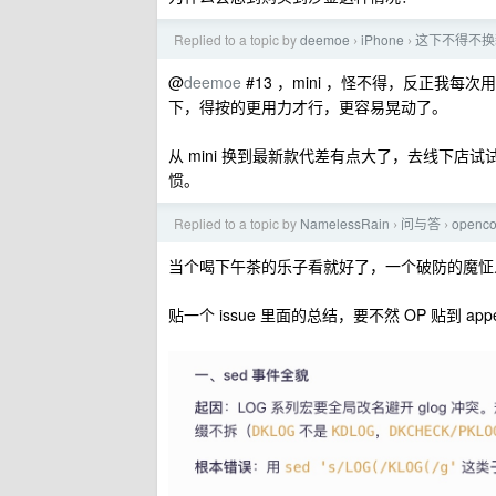
Replied to a topic by
deemoe
iPhone
这下不得不换新 
›
›
@
deemoe
#13 ，mini ，怪不得，反正
下，得按的更用力才行，更容易晃动了。
从 mini 换到最新款代差有点大了，去线下
惯。
Replied to a topic by
NamelessRain
问与答
openc
›
›
当个喝下午茶的乐子看就好了，一个破防的魔怔
贴一个 issue 里面的总结，要不然 OP 贴到 app