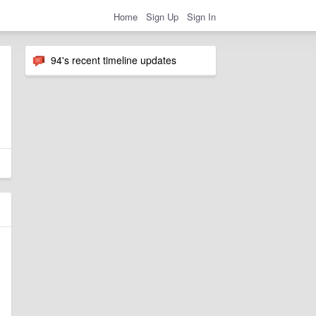
Home
Sign Up
Sign In
94's recent timeline updates