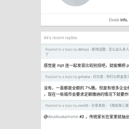
Deals
info,
94's recent replies
Replied to a topic by
dkhcyx
职场话题
怎么这么多人把 
›
›
了
感觉是 mpt 连一起发音比较别扭吧，就偷懒把 
Replied to a topic by
gnhaha
问与答
你们公积金变
›
›
没有，一直都是全额的 7%缴。但是有很多企业
，现在一些城市会要求足额缴纳的情况下就要炸
Replied to a topic by
xvm03
分享发现
《周处除三害
›
›
@
doudouisamomo
#2 ，传统家长在家里就抽