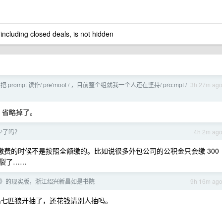
 including closed deals, is not hidden
prompt 读作/ prəˈmoʊt / ，目前整个组就我一个人还在坚持/ prɑːmpt /
3h 27m ag
p 省略掉了。
少了吗？
4h 2m ag
缴费的时候不是按照全额缴的。比如说很多外包公司的公积金只会缴 300
裂了……
》的现实版，浙江绍兴新昌如是书院
9h 16m ag
出七匹狼开抽了，还花钱请别人抽吗。