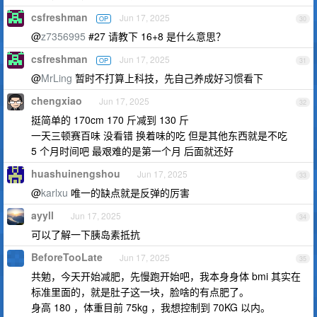
csfreshman
Jun 17, 2025
OP
30
@
z7356995
#27 请教下 16+8 是什么意思？
csfreshman
Jun 17, 2025
OP
31
@
MrLing
暂时不打算上科技，先自己养成好习惯看下
chengxiao
Jun 17, 2025
32
挺简单的 170cm 170 斤减到 130 斤
一天三顿赛百味 没看错 换着味的吃 但是其他东西就是不吃
5 个月时间吧 最艰难的是第一个月 后面就还好
huashuinengshou
Jun 17, 2025
33
@
karlxu
唯一的缺点就是反弹的厉害
ayyll
Jun 17, 2025
34
可以了解一下胰岛素抵抗
BeforeTooLate
Jun 17, 2025
35
共勉，今天开始减肥，先慢跑开始吧，我本身身体 bmi 其实在
标准里面的，就是肚子这一块，脸啥的有点肥了。
身高 180 ，体重目前 75kg ，我想控制到 70KG 以内。