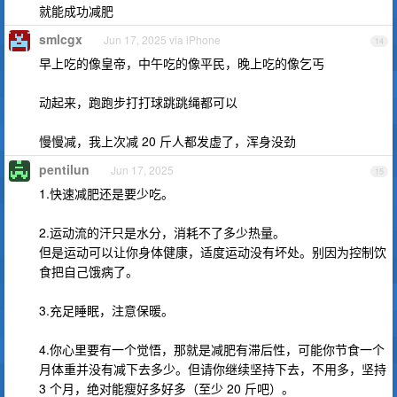
就能成功减肥
smlcgx
Jun 17, 2025 via iPhone
14
早上吃的像皇帝，中午吃的像平民，晚上吃的像乞丐
动起来，跑跑步打打球跳跳绳都可以
慢慢减，我上次减 20 斤人都发虚了，浑身没劲
pentilun
Jun 17, 2025
15
1.快速减肥还是要少吃。
2.运动流的汗只是水分，消耗不了多少热量。
但是运动可以让你身体健康，适度运动没有坏处。别因为控制饮
食把自己饿病了。
3.充足睡眠，注意保暖。
4.你心里要有一个觉悟，那就是减肥有滞后性，可能你节食一个
月体重并没有减下去多少。但请你继续坚持下去，不用多，坚持
3 个月，绝对能瘦好多好多（至少 20 斤吧）。