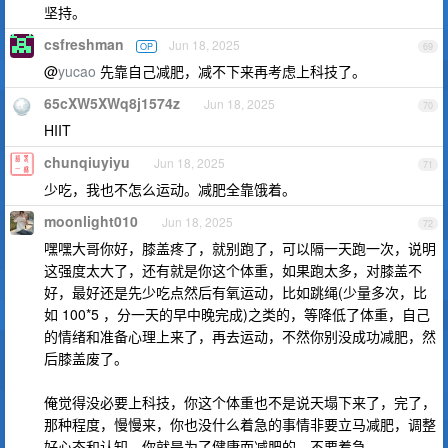
坚持。
csfreshman
Jun 18, 2025
OP
69
@
yucao
先靠自己减肥，减不下来再考虑上科技了。
65cXW5XWq8j1574z
Jun 18, 2025
70
HIIT
chunqiuyiyu
Jun 18, 2025
71
少吃，我也不怎么运动。减肥全靠饿着。
moonlight010
Jun 18, 2025
72
嘿嘿大哥你好，膝盖疼了，就别跑了，可以隔一天跑一次，说明
这强度太大了，还有就是你这个体重，如果跑太多，对膝盖不
好，最好还是先少吃点然后有氧运动，比如跳绳(少量多次，比
如 100*5 ，分一天的早中晚完成)之类的，等降低了体重，自己
的情绪和准备心理上来了，再去运动，不然你别没成功减肥，然
后膝盖废了。
俺觉得没必要上科技，你这个体重也不是说天塌下来了，完了，
那种程度，慢慢来，你也没什么着急的事情非要立马减肥，调整
好心态和认知，你就是为了健康而减肥的，不要着急。