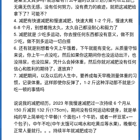
无痛无伤无感，没有任何努力，没有费力的痕迹，就把这减肥给
拿下了？可能不？
4. 减肥有快速减肥和慢速减肥，快速大概 1-2 个月，慢速大概
6-8 个月，别想着拖太久，太久自己都没耐心和毅力了
5. 减肥就是 少吃多运动，你去搜任何东西都没有意义，做不到
少吃，做不到多运动一切白搭
6. 还有就是别想着今天上午饿着，下午就能有变化，从质量守恒
来说，你上午一点没吃，然后如果你这期间你也没运动出汗，也
没排尿，也没拉屎，凭什么会掉体重，然后你就对减肥没有任何
信心和胜利的期待了，遂放弃？
7. 减肥期间，以及以后的人生中，要养成每天早晚测量体重的习
惯，记录体重。这样即使你反弹了，1-2 斤这种浮动那不就是少
吃一顿的事情吗
说说我的减肥经历，2023 年我慢速减肥过一次持续 6 个月从
150 斤减到 132 斤(175cm)，期间没有任何运动和健身，就是单
纯的早上简单吃个早餐(1 个面包+1 个牛奶，或者一杯豆浆+一
个包子)，中午不吃(中午太饿可以喝水和吃黄瓜等水果)，晚餐吃
正常人量就行。。。持续半年就减肥成功了