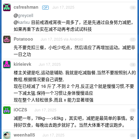
csfreshman
Jun 17, 2025
OP
16
@
greycell
@
karlxu
目前戒酒戒宵夜一周多了，还是先通过自身努力减肥，
如果再重下去实在减不动再考虑试试科技
Potatooo
Jun 17, 2025 via Android
17
先不要克扣三餐，小吃少吃点，然后适应了再增加运动。减肥非
一日之功
kirieievk
Jun 17, 2025
18
楼主关键是吃,运动是辅助. 我就是吃减脂餐,当然不要按照别人的
教程,根据情况要自己调整,
现在已经减了 16 斤了.不到 2 个月,反正这个就是慢慢习惯,不要
一下减太猛.保持一个习惯让身体慢慢适应
现在整个人轻松很多,而且 x 能力显著增强
iOCZS
Jun 17, 2025
19
减肥一年，78kg---->63kg ，其实吧，减肥是最简单的事情。安
排好饮食，每晚出去跑步就好了。当然大体重不建议跑步。
weenhall5
Jun 17, 2025
20