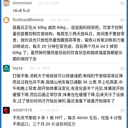
zirconium
Jun 18, 2025
82
16+8 5+2
EndlessMemory
Jun 18, 2025
83
我最近正在从 65kg 减到 60kg ，说说我的经验吧，饮食不控制
量但是要控制饮食结构，每周至少两天放纵日，房间里不要放零
食，放的话也只放低热量饱腹感高零食，锻炼以有氧训练和力量
训练结合，每天 20 分钟在家完成，目前两个月从 64.5 掉到
62kg 了，虽然掉的慢但是目前的饮食状态和锻炼强度我都能长
期的保持下去
layxy
Jun 18, 2025
84
打破平衡,消耗大于吸收就可以快速减肥,单纯的节食极容易反弹
而且过程也并不爽,我骑山地车每日通勤 36 公里,早上吃燕麦,中
午和晚上轻食,刚开始体重没变化,有变化是半个月后,体重就开始
缓慢下降,然后后面正常饮食,体重也在缓慢下降,后来天冷了没骑
车,过了很长时间才开始反弹的,最近准备下装备开始骑车了
dddd1919
Jun 18, 2025
85
不伤关节那就 6 休 1 做 HIIT ，每次 40min 左右，吃饭 8 分饱
不用忌口，三个月 20 斤没任何压力