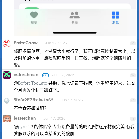
SmiteChow
Jun 17, 2025
38
减肥多简单啊，控制胃大小就行了，我可以随意控制胃大小，以
及附加的体重。想瘦就吃半饱一日三餐，想胖就吃全饱随时加
餐。
csfreshman
Jun 17, 2025
OP
39
@
BeforeTooLate
共勉，我也记录下数据，体重秤用起来，过 2
个月再发个帖子跟踪下。
5fn3t2E7BzJw1y62
Jun 17, 2025
40
不绝食还想减肥？
lesterchen
Jun 17, 2025
41
@
pyre
12 的体脂率,专业设备量的的吗?那你这身材很完美.有我
梦寐以求的可以直接看到的腹肌