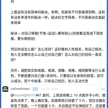
何
上面说有没有简单的秘诀，有啊，但是有不代表做得到啊，这和
有没有考清华的秘诀一样，秘诀的文字简单，不代表秘诀实施起
来简单
秘诀 = 对自己够狠(节食+运动)+要有耐心(别想着这周减下周就
瘦，要长期规划)
然后你说怎么狠？怎么坚持？这好像和人性相关，和自己相关，
他人无法教你怎么让自己对自己狠？怎么对自己的目标一直坚
持？
另外，减肥其实和戒烟，戒酒，戒糖，戒撸，戒网瘾等没什么差
别，不都是要对自己狠+坚持吗，只要挺过去身体的欲望，就可
以成功，而个中故事，只有自己经历，别人无法代劳
csfreshman
Jun 18, 2025
OP
68
@
moonlight010
#67 是的，上周连续晚上 10 点跑步半小时，膝
盖有点疼了，晚上确实饿，前面两周已经瘦了 3 斤，现在也确实
转变了思路，一个月能瘦 3 斤，并且稳定不反弹就好了，还是要