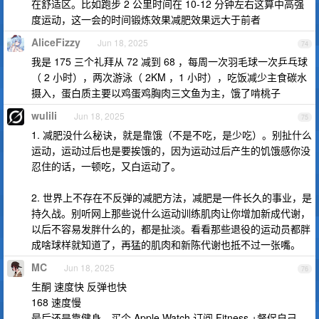
在舒适区。比如跑步 2 公里时间在 10-12 分钟左右这算中高强
度运动，这一会的时间锻炼效果减肥效果远大于前者
AliceFizzy
Jun 18, 2025
74
我是 175 三个礼拜从 72 减到 68 ，每周一次羽毛球一次乒乓球
（ 2 小时），两次游泳（ 2KM ，1 小时），吃饭减少主食碳水
摄入，蛋白质主要以鸡蛋鸡胸肉三文鱼为主，饿了啃桃子
wulili
Jun 18, 2025
75
1. 减肥没什么秘诀，就是靠饿（不是不吃，是少吃）。别扯什么
运动，运动过后也是要挨饿的，因为运动过后产生的饥饿感你没
忍住的话，一顿吃，又白运动了。
2. 世界上不存在不反弹的减肥方法，减肥是一件长久的事业，是
持久战。别听网上那些说什么运动训练肌肉让你增加新成代谢，
以后不容易发胖什么的，都是扯淡。看看那些退役的运动员都胖
成啥球样就知道了，再猛的肌肉和新陈代谢也抵不过一张嘴。
MC
Jun 18, 2025
76
生酮 速度快 反弹也快
168 速度慢
最后还是靠健身，买个 Apple Watch 订阅 Fitness +督促自己