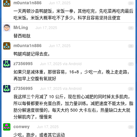
m0unta1n886
Jun 17, 2025
24
一天两顿沙县鸭腿饭，米饭一拳，其他吃完，先吃菜再吃肉最后
吃米饭。米饭大概率吃不了多少。科学且容易坚持且便宜
MrLing
Jun 17, 2025
25
替西帕肽
m0unta1n886
Jun 17, 2025
26
鸭腿鸡腿记得去皮。
z7356995
Jun 17, 2025 via Android
27
如果只是减体重，那很容易，16+8 ，少吃一点，晚上走走路，
再加早上空腹有氧就好
z7356995
Jun 17, 2025 via Android
28
我这样三个月减了 10 公斤，现在担心减肥的同时掉太多肌肉，
所以每餐都要补充蛋白质，加力量训练。减肥速度不能太快，脂
肪分解速度很慢的，每天大约 500 大卡左右，热量缺口太大就
分解肌肉了，慢慢来
conwey
Jun 17, 2025
29
少吃，跑步，或者其它运动