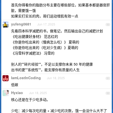
首先你得看你的脂肪分布主要在哪些部位，如果基本都是器官肝
脏，需要饿一饿
如果实打实长的肉，哥们运动增肌有效一点
yufeng0681
Jun 17, 2025
50
先看四本科学减肥的书，做笔记，然后输出自己的减肥计划
《吃出健康好身材》 范志红的
《你是你吃出来的（慢病怎么吃）》 夏萌的
《你是你吃出来的（吃对少生病）》夏萌的
《冯雪科学减肥法》 冯雪的
别人的**碎片经验**，不足以支撑你未来 50 年的健康
出书的更**系统性**，能支撑你有质量的人生
IamLostInCoding
Jun 18, 2025
51
低碳
Hyxiao
Jun 18, 2025
52
核心还是在于少吃多动。
少吃：减少每次吃的量 + 减少吃的次数，饿一会没什么大不了