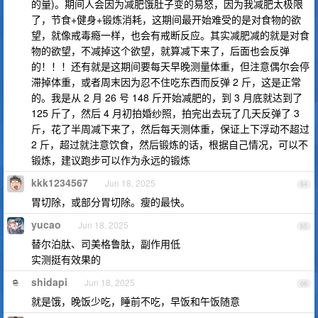
的量)。期间人会因为减肥饿肚子变的易怒，因为我减肥太极限
了，节食+健身+锻炼消耗，这期间最开始难受的是对食物的欲
望，就像戒毒瘾一样，也会有戒断反应。其实减肥减的就是对食
物的欲望，不减掉这个欲望，就算减下来了，后面也会反弹
的！！！还有就是这期间要每天早晚测量体重，但注意偶尔会停
滞掉体重，或者周末因为忍不住吃东西而反弹 2 斤，这是正常
的。我是从 2 月 26 号 148 斤开始减肥的，到 3 月底就达到了
125 斤了，然后 4 月初拍婚纱照，拍完出去玩了几天反弹了 3
斤，花了半周减下来了，然后每天测体重，保证上下浮动不超过
2 斤，超过就注意饮食，然后锻炼的话，根据自己情况，可以不
锻炼，建议跑步可以作为永远的锻炼
kkk1234567
Jun 18, 2025
64
胃切除，或部分胃切除。瘦的最快。
yucao
Jun 18, 2025
65
替尔泊肽、司美格鲁肽，副作用低
实测挺有效果的
shidapi
Jun 18, 2025
66
就是饿，晚饭少吃，睡前不吃，早饭和午饭随意