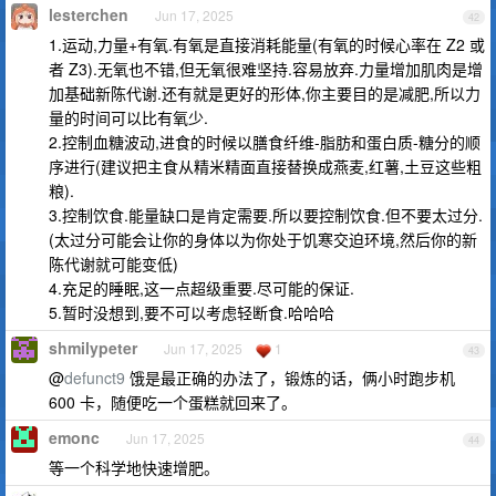
lesterchen
Jun 17, 2025
42
1.运动,力量+有氧.有氧是直接消耗能量(有氧的时候心率在 Z2 或
者 Z3).无氧也不错,但无氧很难坚持.容易放弃.力量增加肌肉是增
加基础新陈代谢.还有就是更好的形体,你主要目的是减肥,所以力
量的时间可以比有氧少.
2.控制血糖波动,进食的时候以膳食纤维-脂肪和蛋白质-糖分的顺
序进行(建议把主食从精米精面直接替换成燕麦,红薯,土豆这些粗
粮).
3.控制饮食.能量缺口是肯定需要.所以要控制饮食.但不要太过分.
(太过分可能会让你的身体以为你处于饥寒交迫环境,然后你的新
陈代谢就可能变低)
4.充足的睡眠,这一点超级重要.尽可能的保证.
5.暂时没想到,要不可以考虑轻断食.哈哈哈
shmilypeter
Jun 17, 2025
1
43
@
defunct9
饿是最正确的办法了，锻炼的话，俩小时跑步机
600 卡，随便吃一个蛋糕就回来了。
emonc
Jun 17, 2025
44
等一个科学地快速增肥。