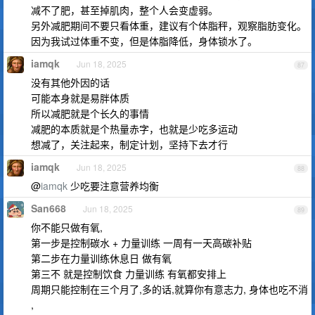
减不了肥，甚至掉肌肉，整个人会变虚弱。
另外减肥期间不要只看体重，建议有个体脂秤，观察脂肪变化。
因为我试过体重不变，但是体脂降低，身体锁水了。
iamqk
Jun 18, 2025
87
没有其他外因的话
可能本身就是易胖体质
所以减肥就是个长久的事情
减肥的本质就是个热量赤字，也就是少吃多运动
想减了，关注起来，制定计划，坚持下去才行
iamqk
Jun 18, 2025
88
@
iamqk
少吃要注意营养均衡
San668
Jun 18, 2025
89
你不能只做有氧,
第一步是控制碳水 + 力量训练 一周有一天高碳补贴
第二步在力量训练休息日 做有氧
第三不 就是控制饮食 力量训练 有氧都安排上
周期只能控制在三个月了,多的话,就算你有意志力, 身体也吃不消
,