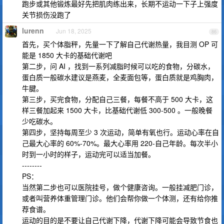
跑步或其他锻炼最好先把肌肉练出来，长期不运动一下子上强度
关节损伤没跑了
lurenn
Jun 18, 2025
86
首先，买个体脂秤，先量一下了解自己代谢热量，我目测 OP 可
能是 1850 大卡的基础代谢吧
第二步，问 AI ，找到一系列减脂时候可以吃的食物，分碳水，
蛋白质一般碳水建议是燕麦，全麦面包等，蛋白质就是鸡胸肉，
牛腱。
第三步，买完食物，分配自己三餐，每餐不高于 500 大卡，这
样三餐加起来 1500 大卡，比基础代谢低 300-500 。一般晚餐
少吃碳水。
第四步，坚持每周至少 3 次运动，简单有氧也行。运动心率在自
己最大心率的 60%-70%。最大心率用 220-自己年龄。每次半小
时到一小时的样子，运动完可以适当加餐。
--------
PS：
当然第二步也可以医院挂号，做个健康咨询。一般挂减肥门诊，
或者叫营养体重管理门诊。他们会帮你做一个体测，还有给你推
荐食谱。
运动的目的是不要让自己代谢下降，代谢下降可能会导致节食也