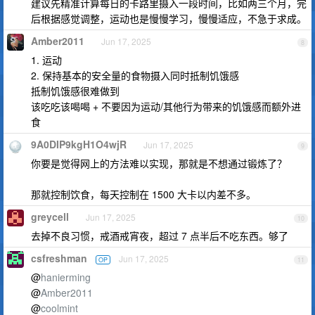
建议先精准计算每日的卡路里摄入一段时间，比如两三个月，完
后根据感觉调整，运动也是慢慢学习，慢慢适应，不急于求成。
Amber2011
Jun 17, 2025
8
1. 运动
2. 保持基本的安全量的食物摄入同时抵制饥饿感
抵制饥饿感很难做到
该吃吃该喝喝 + 不要因为运动/其他行为带来的饥饿感而额外进
食
9A0DIP9kgH1O4wjR
Jun 17, 2025
9
你要是觉得网上的方法难以实现，那就是不想通过锻炼了？
那就控制饮食，每天控制在 1500 大卡以内差不多。
greycell
Jun 17, 2025
10
去掉不良习惯，戒酒戒宵夜，超过 7 点半后不吃东西。够了
csfreshman
Jun 17, 2025
OP
11
@
hanierming
@
Amber2011
@
coolmint