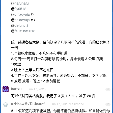
@
hafuhafu
@
fly0512
@
chiaoyuja
#4
@
chiaoyuja
#3
@
defunct9
@
faustina2018
统一感谢各位大佬，目前制定了几项可行的改进，有的已实施了
一周：
1.早餐吃水煮蛋，不吃包子和手抓饼
2.每周一~周五打一次羽毛球 两小时，周末慢跑 3 公里 跳绳
100x2
3.晚上 7 点半以后不吃东西
4.工作日外出吃饭，减少面食、米饭摄入，不加餐，吃 7 层饱
5.戒烟 戒酒，晚上 12 点前睡觉
karlxu
Jun 17, 2025
12
可以试试司美格鲁肽，我用了 3 支 1.5ml ，减了 20 斤
07H56wMvTJUc4rcf
Jun 17, 2025 via iPhone
13
#11 假如这几项不能减肥，你能不能仍然持续做。如果能做到你