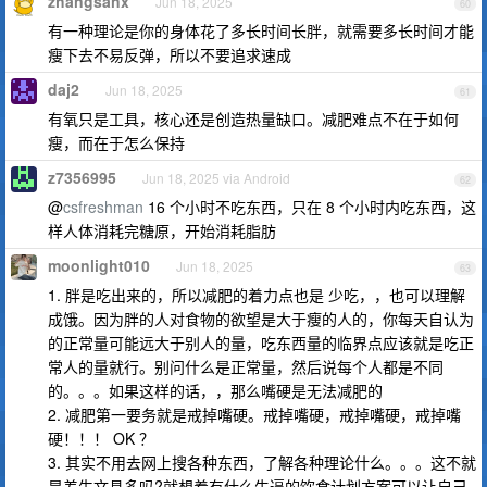
zhangsanx
Jun 18, 2025
60
有一种理论是你的身体花了多长时间长胖，就需要多长时间才能
瘦下去不易反弹，所以不要追求速成
daj2
Jun 18, 2025
61
有氧只是工具，核心还是创造热量缺口。减肥难点不在于如何
瘦，而在于怎么保持
z7356995
Jun 18, 2025 via Android
62
@
csfreshman
16 个小时不吃东西，只在 8 个小时内吃东西，这
样人体消耗完糖原，开始消耗脂肪
moonlight010
Jun 18, 2025
63
1. 胖是吃出来的，所以减肥的着力点也是 少吃，，也可以理解
成饿。因为胖的人对食物的欲望是大于瘦的人的，你每天自认为
的正常量可能远大于别人的量，吃东西量的临界点应该就是吃正
常人的量就行。别问什么是正常量，然后说每个人都是不同
的。。。如果这样的话，，那么嘴硬是无法减肥的
2. 减肥第一要务就是戒掉嘴硬。戒掉嘴硬，戒掉嘴硬，戒掉嘴
硬！！！ OK ？
3. 其实不用去网上搜各种东西，了解各种理论什么。。。这不就
是差生文具多吗?就想着有什么牛逼的饮食计划方案可以让自己