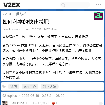
V2EX
问与答
›
如何科学的快速减肥
By
csfreshman
at Jun 17, 2025 · 8470 views
大龄程序员一枚，毕业 10 年，经历了 7 年 996 ，目前状况：
身高 176cm 体重 175 斤 大肚腩，目前这份工作 995 ，请教各位健身
达人，如何在不影响工作（不是那种绝食减肥法），进行减肥。
有没有同道中人，一起讨论交流下，年龄大了，想改变改变，去掉不
良习惯，戒酒戒宵夜，超过 7 点半后不吃东西。
如何显著又不反弹的方法减肥呢？ 网上搜了下那些方法，发现方法有
点难以实现。
减肥
995工作
科学方法
92 replies
•
2025-06-19 10:53:21 +08:00
FaustinaD
Jun 17, 2025
1
1