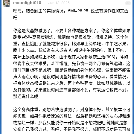
moonlight010
Jun 18, 2025
67
嘿嘿，结合题主的实际情况，BMI=28.25. 说点有操作性的东西
吧
你这是大基数减肥了，不要上各种减肥方案了，你这个体重如果
跑步+各种高强度锻炼，我猜你也是很难受，很难坚持。这个体
重，直接饿肚子就能减掉很多，比如早上简单吃，中午吃水果，
晚上少吃点。我知道有人或者 AI 都说中午好好吃，晚上不吃，
实际上是如果晚上不吃，由于现在大家都是夜生活(996)，睡的
很晚半夜会很难受，甚至饿醒。先节食一两个月做有氧运动，这
段时间目标不是减肥，而是调动你的身体和心理，做事情不能雷
声大雨点小啊，这段时间调整好情绪和准备的心理，看看情况，
把身体状态都调整过来之后，再上各种强度，比如器械锻炼，以
及其他的。如果这段时间连节食都做不到，有氧运动也做不到，
那还说什么呢
这个身高体重，别想着快速减肥了，对身体不好，甚至根本不可
能实现，如果你抱着速减的想法，然后韧劲和坚持的决心却和废
物摆烂一样，那我只能说你一开始就是不想减肥吧,纯纯就是想
安慰自己我努力过，看吧，不是我不努力，减肥不成功是无可奈