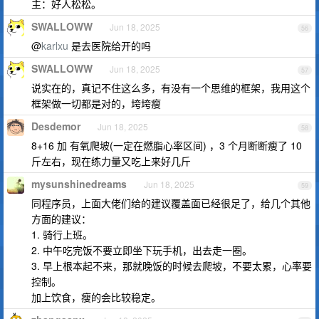
主：好人松松。
SWALLOWW
Jun 18, 2025
56
@
karlxu
是去医院给开的吗
SWALLOWW
Jun 18, 2025
57
说实在的，真记不住这么多，有没有一个思维的框架，我用这个
框架做一切都是对的，垮垮瘦
Desdemor
Jun 18, 2025
58
8+16 加 有氧爬坡(一定在燃脂心率区间) ，3 个月断断瘦了 10
斤左右，现在练力量又吃上来好几斤
mysunshinedreams
Jun 18, 2025
59
同程序员，上面大佬们给的建议覆盖面已经很足了，给几个其他
方面的建议：
1. 骑行上班。
2. 中午吃完饭不要立即坐下玩手机，出去走一圈。
3. 早上根本起不来，那就晚饭的时候去爬坡，不要太累，心率要
控制。
加上饮食，瘦的会比较稳定。