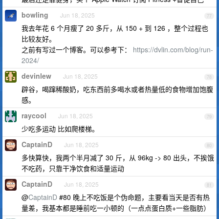
bowling
Jun 18, 2025
77
我去年花 6 个月瘦了 20 多斤，从 150 + 到 126 ，整个过程也
比较友好。
之前有写过一个博客。可以参考下：
https://dvlin.com/blog/run-
2024/
devinlew
Jun 18, 2025
78
辟谷，喝蹿稀酸奶，吃东西前多喝水或者热量低的食物增加饱腹
感。
raycool
Jun 18, 2025
79
少吃多运动 比如爬楼梯。
CaptainD
Jun 18, 2025
80
多快算快，我两个半月减了 30 斤，从 96kg -> 80 出头，不挨饿
不吃药，只靠干净饮食和适量运动
CaptainD
Jun 18, 2025
81
@
CaptainD
#80 晚上不吃饭是个伪命题，主要看当天是否有热
量差，我基本都是睡前吃一小顿的（一点点蛋白质+一些脂肪）