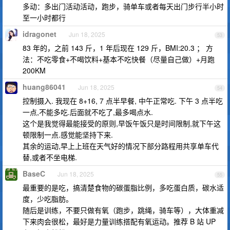
多动：多出门活动活动，跑步，骑单车或者每天出门步行半小时
至一小时都行
idragonet
Jun 18, 2025
53
83 年的，之前 143 斤，1 年后现在 129 斤，BMI:20.3 ； 方
法：不吃零食+不喝饮料+基本不吃快餐（尽量自己做）+月跑
200KM
huang86041
Jun 18, 2025
54
控制摄入. 我现在 8+16, 7 点半早餐, 中午正常吃. 下午 3 点半吃
一点,不能多吃.后面就不吃了,最多喝点水.
这个是我觉得最能接受的原则,早饭午饭只是时间限制,就下午这
顿限制一点.感觉能坚持下来.
其余的运动,早上上班在天气好的情况下部分路程用共享单车代
替,或者不坐电梯.
BaseC
Jun 18, 2025
55
最重要的是吃，搞清楚食物的碳蛋脂比例，多吃蛋白质，碳水适
度，少吃脂肪。
随后是训练，不要只做有氧（跑步，跳绳，骑车等），大体重减
下来肉会很松，最好是力量训练搭配有氧运动。推荐 B 站 UP