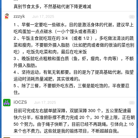
真别节食太多，不然基础代谢下降更难减
zzzyk
Jun 17, 2025
22
1 、早餐一定要吃一些碳水，目的是激活身体的代谢，建议早上
吃鸡蛋加一点点碳水（一小个馒头或者燕麦）
2 、午饭主食就吃现在的 3/4 （或者 1/2 ），多吃做法清淡的蔬
菜和瘦肉，不要额外摄入脂肪（比如肥肉或者做的很油的菜也别
吃），吃饭先吃菜和肉，最后在吃米饭
3 、晚饭就吃点粗粮和蛋白质（鱼，虾，瘦肉，牛肉等），不额
外摄入脂肪。
4 、坚持运动，有氧无氧都要。目的是为了提高基础代谢。指望
运动时消耗热量减肥，其实很难的。
5 、除了三餐，不要额外吃东西，三餐是能吃饱的，半夜要忍
住。
iOCZS
Jun 17, 2025
23
目前可完成左右腿单腿深蹲，双腿深蹲 300 个，五公里配速最
快六分半，标准俯卧撑不费力完成 20 个，30 个是上限，正在朝
50 个努力。由于绳子快断了，目前已经不再跳绳。引体向上 10
来个也不费力。这些就是我的锻炼项目，不断超越自我。