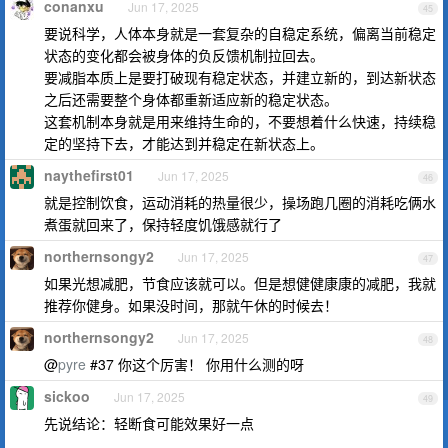
conanxu
Jun 17, 2025
45
要说科学，人体本身就是一套复杂的自稳定系统，偏离当前稳定
状态的变化都会被身体的负反馈机制拉回去。
要减脂本质上是要打破现有稳定状态，并建立新的，到达新状态
之后还需要整个身体都重新适应新的稳定状态。
这套机制本身就是用来维持生命的，不要想着什么快速，持续稳
定的坚持下去，才能达到并稳定在新状态上。
naythefirst01
Jun 17, 2025
46
就是控制饮食，运动消耗的热量很少，操场跑几圈的消耗吃俩水
煮蛋就回来了，保持轻度饥饿感就行了
northernsongy2
Jun 17, 2025
47
如果光想减肥，节食应该就可以。但是想健健康康的减肥，我就
推荐你健身。如果没时间，那就午休的时候去！
northernsongy2
Jun 17, 2025
48
@
pyre
#37 你这个厉害！ 你用什么测的呀
sickoo
Jun 17, 2025
49
先说结论：轻断食可能效果好一点