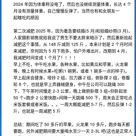
2024 年因为体重称没电了，然后也没继续测量体重，长达 4 个
月没有测量体重，自己慢慢反弹了，当然也有和女朋友一
起瞎吃的原因
第二次减肥 2025 年，因为着急要结婚(5 月)和拍婚纱照(3 月)，
人家摄影销售就给我说了男生不要太胖来暗示了，然后重新拾起
减肥这个事情，从 148 斤减到 125 斤 ，本来计划是 2 个月时间
来减肥，奈何因为 5 月下雨多，怕户外难出片，改期到 4 月，
我减肥时间变成 1 个月了！！！！
早上不吃，中午吃水果，各种水果，比如黄瓜和苹果，火龙果
等，晚上有时候水果+吃粥(1 碗粥，或者 1 碗多一点的样子)。
早上起床会健身，哑铃 2 组，拉力器 2 组，俯卧撑 2 组，卷腹
轮 8 个，也就是早上弄器械健身，中午在公司可以跳绳 300
下，下午茶时间慢走 2-3 公里，晚上做俯卧撑 3 组+仰卧起坐
50 个+跑步 2 公里快跑+间隔一天跳绳 500 下，周末会正常吃点
米饭套餐或者米饭。。。一周大概能减肥 5-7 斤，然后反弹 1-2
斤，也就是一周减肥 5 斤
总结：期间吃了 50 多斤的苹果，火龙果 10 多斤，跑步每天都
要跑，另外减肥期间要大量喝水至少一天 2-3L 吧(这也是正常人