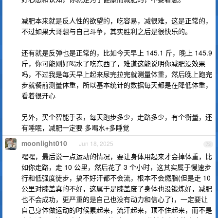
减肥本来就是反人性的欲望的，吃容易，减很难，这是正常的，
不过如果大哥想与自己斗争，其实胜利之后是很快乐的。
还有就是反弹也是正常的，比如今天早上 145.1 斤，晚上 145.9
斤，你可能刚好喝水了吃东西了，难道这能说明你减肥没效果
吗，不过我是每天早上起来尿完拉完就测量体重，然后晚上跑完
步就餐前测量体重，所以基本统计的数据每天都是在降低体重，
看着很开心
另外，买个智能手表，每天跑步多少，走路多少，有个衡量，还
有睡眠，减肥一定要 多喝水+多睡觉
moonlight010
Jun 18, 2025
73
嘿嘿，最后说一点运动的情况，要让身体用起来才会掉体重，比
如你走路，走 10 公里，然后花了 3 个小时，这其实属于慢速步
行和低强度徒步，搞不好汗都不会流，根本不会燃脂(但是走 10
公里对膝盖真的不好，这属于是膝盖废了身体也没锻炼好，减肥
也不会成功，更严重的是自己也没有动力和信心了)，一定要让
自己身体做运动的时候累起来，流汗起来，顶不住起来，而不是