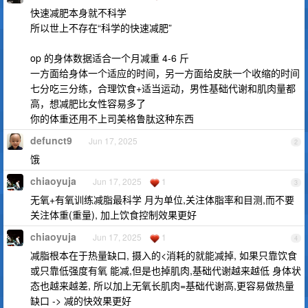
快速减肥本身就不科学
所以世上不存在“科学的快速减肥”
op 的身体数据适合一个月减重 4-6 斤
一方面给身体一个适应的时间，另一方面给皮肤一个收缩的时间
七分吃三分练，合理饮食+适当运动，男性基础代谢和肌肉量都
高，想减肥比女性容易多了
你的体重还用不上司美格鲁肽这种东西
defunct9
Jun 17, 2025
2
饿
chiaoyuja
Jun 17, 2025
1
3
无氧+有氧训练减脂最科学 月为单位,关注体脂率和目测,而不要
关注体重(重量), 加上饮食控制效果更好
chiaoyuja
Jun 17, 2025
1
4
减脂根本在于热量缺口, 摄入的<消耗的就能减掉, 如果只靠饮食
或只靠低强度有氧 能减,但是也掉肌肉,基础代谢越来越低 身体状
态也越来越差, 所以加上无氧长肌肉=基础代谢高,更容易做热量
缺口 -> 减的快效果更好