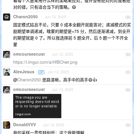
看每个人是采用什么样的策略来应对；或许没有绝对的对或者绝
对的错，只有适合当下的策略。😄
Charon2050
Jun 12, 2025
49
固定模式姑且不论，只要 0 成本全翻开就能答对；递减模式的奖
励期望单调递减，瞎蒙的期望是+75 分，然后逐渐递减，到全开
的期望就是 0 了。所以我选择前 5 题全开，后 5 题一个不开全
蒙
omcourseecust
Jun 12, 2025
50
https://i.imgur.com/a/HfBChwr.png
AlexJesus
Jun 12, 2025
OP
51
@
Charon2050
思路清晰，高手中的高手😄👍
omcourseecust
Jun 12, 2025
52
DonaldVVV
Jun 12, 2025
53
我的采样一贯性特别低；这个我能理解