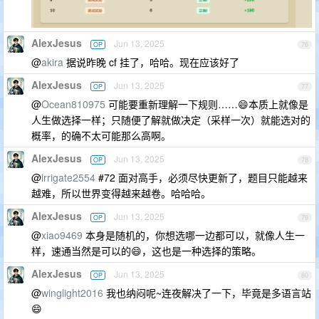
AlexJesus
Jun 13, 2025
OP
76
@
akira
据说昨晚 cf 挂了，哈哈。现在应该好了
AlexJesus
Jun 13, 2025
OP
77
@
Ocean810975
可能要重新理解一下规则……😄本质上就像是
人生做选择一样；只随便了解就做决定（采样一次）就能选对的
概率，的确不太可能那么高啊。
AlexJesus
Jun 13, 2025
OP
78
@
irrigate2554
#72 面对高手，必须尽快更新了，题目只能越来
越难，所以世界变得越来越卷。哈哈哈。
AlexJesus
Jun 13, 2025
OP
79
@
xiao9469
本身是随机的，你想选哪一边都可以，就像人生一
样，速通当然是可以的😄，这也是一种选择的策略。
AlexJesus
Jun 13, 2025
OP
80
@
winglight2016
我也纳闷呢~连夜解决了一下，毕竟是多语言站
😄