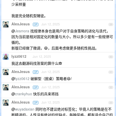
少采样量
我是完全随机型赌徒。
AlexJesus
Jun 12, 2025
OP
29
@
Jesmora
找规律本身也是用户对于自身策略的进化与迭代，
因为当前是相对固定化的数量与大小，所以多少是有一些规律可
循的。
新版已经做了微调，😄，后面考虑做更多随机性挑战。
lyzz0612
Jun 12, 2025
30
我这去翻源码找答案的算什么🙈
AlexJesus
Jun 12, 2025
OP
31
@
lyzz0612
破解型（掀桌）策略者😄/
AlexJesus
Jun 12, 2025
OP
32
@
crankyhuo
快乐的兵来将挡
AlexJesus
Jun 12, 2025
OP
33
@
wuyadaxian
同时也不建议绝对标签化；毕竟人的策略是在不
断精进的，人性没有绝对的优缺点，每种风格，都有适合自己的