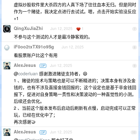
虚拟炒股软件里大杀四方的人真下场了往往血本无归。但是同时
作为一个赌徒，我决定点进行去试试。嗯，点击开始实验没反应
+1
QingXuJiaZhi
Jun 12, 2025
1
7
不参与这个测试的人才是最冷静客观的。
iF0oo2txTX91o9Sg
Jun 12, 2025
8
看股票账户比这个有用
AlexJesus
Jun 12, 2025
OP
9
@
coderluan
感谢激进赌徒支持者，😄
1 、赌徒的技术与策略也是可以不断精进的；决策本身有涉及金
钱的，也有不涉及直接金钱回报的；这个设定也是基于非金钱回
报下，促进对自身策略一贯性和决策波动的一种直觉性的小测。
后续还会优化。
2 、当前这个版本发布后启动后刷新有点慢，启动完成可以正常
玩，已经在优化中了；
再次感谢🤝
AlexJesus
Jun 12, 2025
OP
10