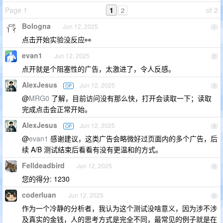
Page 1
1
of 2
2
Bologna
Jun 12, 2025
1
点击开始实验没反应👀
evan1
Jun 12, 2025
2
点开就是个阻塞性的广告，太激进了，令人反感。
AlexJesus
Jun 12, 2025
OP
3
@
MRG0
了解，目前访问没有那么快，打开会读取一下；读取
完成点击会正常开始。
AlexJesus
Jun 12, 2025
OP
4
@
evan1
感谢建议，这类广告会略微好过页面内的多个广告，后
续 A/B 测试结束后看看有没有更温和的方式。
Felldeadbird
Jun 12, 2025
5
您的得分: 1230
coderluan
Jun 12, 2025
6
作为一个冷静的分析者，我认为这个测试没啥意义，因为涉不涉
及真实的金钱，人的思考方式是完全不同，最常见的例子就是在