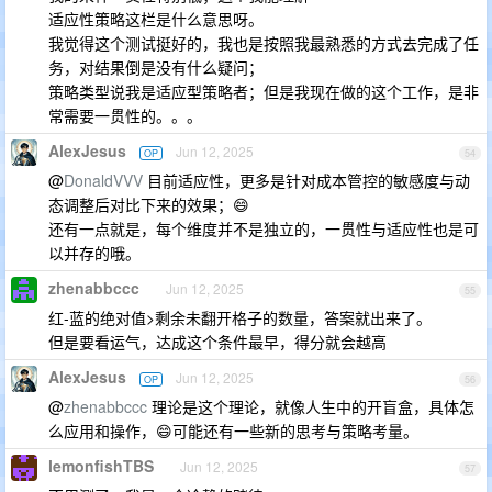
适应性策略这栏是什么意思呀。
我觉得这个测试挺好的，我也是按照我最熟悉的方式去完成了任
务，对结果倒是没有什么疑问；
策略类型说我是适应型策略者；但是我现在做的这个工作，是非
常需要一贯性的。。。
AlexJesus
Jun 12, 2025
OP
54
@
DonaldVVV
目前适应性，更多是针对成本管控的敏感度与动
态调整后对比下来的效果；😄
还有一点就是，每个维度并不是独立的，一贯性与适应性也是可
以并存的哦。
zhenabbccc
Jun 12, 2025
55
红-蓝的绝对值>剩余未翻开格子的数量，答案就出来了。
但是要看运气，达成这个条件最早，得分就会越高
AlexJesus
Jun 12, 2025
OP
56
@
zhenabbccc
理论是这个理论，就像人生中的开盲盒，具体怎
么应用和操作，😄可能还有一些新的思考与策略考量。
lemonfishTBS
Jun 12, 2025
57