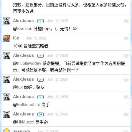
抱歉，建议部分，目前还没有写太多，也希望大家多给些反馈，
再逐步改进。
AlexJesus
Jun 12, 2025
OP
18
@
Xheldon
卧槽(¬д¬。)，无情！😄
f6x
Jun 12, 2025
19
1040 冒险型策略者
AlexJesus
Jun 12, 2025
OP
20
@
niubilewodev
感谢提醒，目前尝试提供了文字作为选项的提
示，可能还是不够，我再整体调一下
AlexJesus
Jun 12, 2025
OP
21
@
f6x
你好，赌友
AlexJesus
Jun 12, 2025
OP
22
@
Felldeadbird
高手
AlexJesus
Jun 12, 2025
OP
23
@
HkMuxxx
高手👍
Jesmora
Jun 12, 2025
24