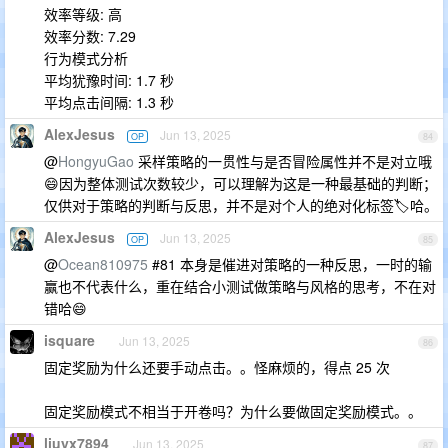
效率等级: 高
效率分数: 7.29
行为模式分析
平均犹豫时间: 1.7 秒
平均点击间隔: 1.3 秒
AlexJesus
Jun 13, 2025
OP
84
@
HongyuGao
采样策略的一贯性与是否冒险属性并不是对立哦
😄因为整体测试次数较少，可以理解为这是一种最基础的判断；
仅供对于策略的判断与反思，并不是对个人的绝对化标签🏷哈。
AlexJesus
Jun 13, 2025
OP
85
@
Ocean810975
#81 本身是催进对策略的一种反思，一时的输
赢也不代表什么，重在结合小测试做策略与风格的思考，不在对
错哈😄
isquare
Jun 13, 2025
86
固定奖励为什么还要手动点击。。怪麻烦的，得点 25 次
固定奖励模式不相当于开卷吗？为什么要做固定奖励模式。。
liuyx7894
Jun 13, 2025
87