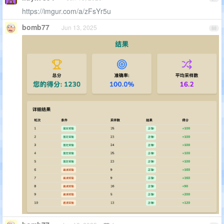
https://imgur.com/a/zFsYr5u
bomb77
Jun 13, 2025
88