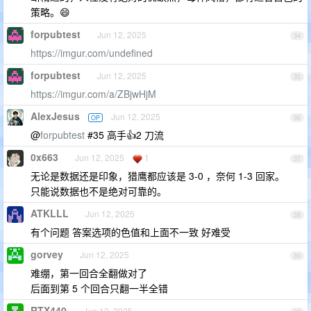
策略。😄
forpubtest
Jun 12, 2025
34
https://imgur.com/undefined
forpubtest
Jun 12, 2025
35
https://imgur.com/a/ZBjwHjM
AlexJesus
Jun 12, 2025
OP
36
@
forpubtest
#35 高手👍2 刀流
0x663
Jun 12, 2025
1
37
无论是数据还是印象，猎鹰都应该是 3-0 ，奈何 1-3 回家。
只能说数据也不是绝对可靠的。
ATKLLL
Jun 12, 2025
38
有个问题 答案选项的色值和上面不一致 好难受
gorvey
Jun 12, 2025
39
难绷，第一回合全翻做对了
后面到第 5 个回合只翻一半全错
RTX440
Jun 12, 2025