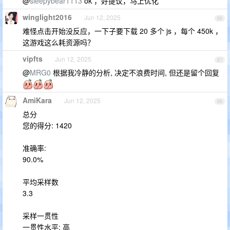
@
sleepybear1113
ok ，好提议，马上优化
winglight2016
Jun 12, 2025
66
难怪点击开始没反应，一下子要下载 20 多个 js ，每个 450k ，
这游戏这么耗资源吗？
vipfts
Jun 12, 2025
67
@
MRG0
根据我冷静的分析, 决定不浪费时间, 但还是留个回复
AmiKara
Jun 12, 2025
68
总分
您的得分: 1420
准确率:
90.0%
平均采样数
3.3
采样一贯性
一贯性水平: 高