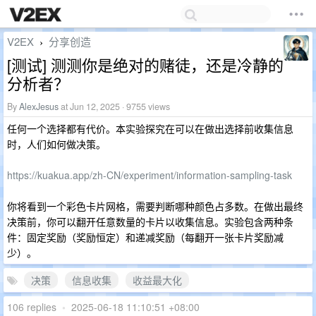
V2EX
分享创造
›
[测试] 测测你是绝对的赌徒，还是冷静的
分析者？
By
AlexJesus
at Jun 12, 2025 · 9755 views
任何一个选择都有代价。本实验探究在可以在做出选择前收集信息
时，人们如何做决策。
https://kuakua.app/zh-CN/experiment/information-sampling-task
你将看到一个彩色卡片网格，需要判断哪种颜色占多数。在做出最终
决策前，你可以翻开任意数量的卡片以收集信息。实验包含两种条
件：固定奖励（奖励恒定）和递减奖励（每翻开一张卡片奖励减
少）。
决策
信息收集
收益最大化
106 replies
•
2025-06-18 11:10:51 +08:00