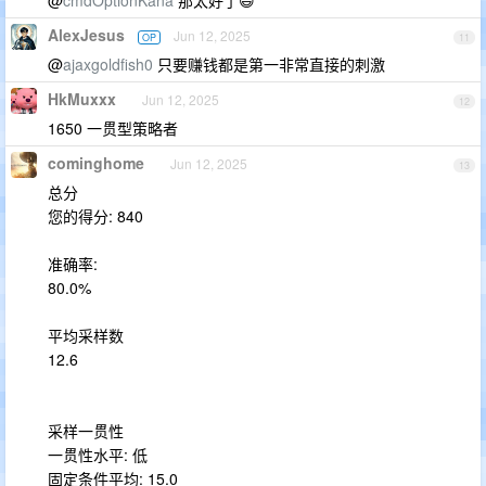
@
cmdOptionKana
那太好了😄
AlexJesus
Jun 12, 2025
OP
11
@
ajaxgoldfish0
只要赚钱都是第一非常直接的刺激
HkMuxxx
Jun 12, 2025
12
1650 一贯型策略者
cominghome
Jun 12, 2025
13
总分
您的得分: 840
准确率:
80.0%
平均采样数
12.6
采样一贯性
一贯性水平: 低
固定条件平均: 15.0