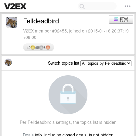
Felldeadbird
打赏
V2EX member #92455, joined on 2015-01-18 20:37:19
+08:00
12
65
8
Switch topics list
Per Felldeadbird's settings, the topics list is hidden
Deals
info, including closed deals, is not hidden