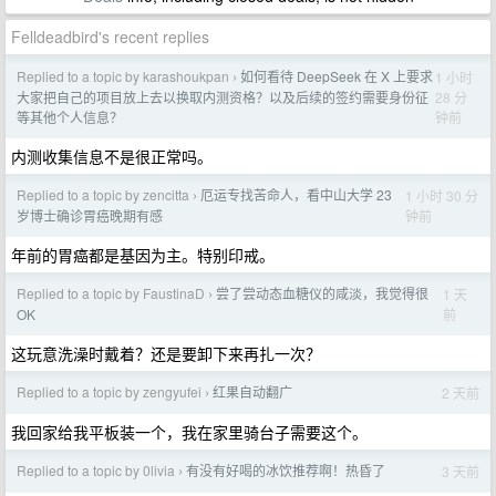
Felldeadbird's recent replies
Replied to a topic by karashoukpan
如何看待 DeepSeek 在 X 上要求
1 小时
›
28 分
大家把自己的项目放上去以换取内测资格？以及后续的签约需要身份征
钟前
等其他个人信息？
内测收集信息不是很正常吗。
Replied to a topic by zencitta
厄运专找苦命人，看中山大学 23
1 小时 30 分
›
钟前
岁博士确诊胃癌晚期有感
年前的胃癌都是基因为主。特别印戒。
Replied to a topic by FaustinaD
尝了尝动态血糖仪的咸淡，我觉得很
1 天
›
前
OK
这玩意洗澡时戴着？还是要卸下来再扎一次？
Replied to a topic by zengyufei
红果自动翻广
2 天前
›
我回家给我平板装一个，我在家里骑台子需要这个。
Replied to a topic by 0livia
有没有好喝的冰饮推荐啊！热昏了
3 天前
›