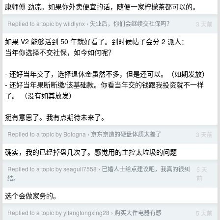
康师傅 劲凉。如果你外卖便宜的话，随便一家柠檬茶都可以的。
Replied to a topic by wildlynx
失业后，你们会继续交社保吗？
3 天前
›
如果 V2 能够活到 50 年就好看了。到时候帖子会分 2 派人：
当年你选择不交社保，如今如何呢？
- 还好当年交了，选择退休金虽然不多，但是还可以。（如期发放）
- 还好当年果断断缴/该基础款。你看当年交的钱跟我投资就不一样
了。 （没有如其放发）
挺有意思了。我有点期待未来了。
Replied to a topic by Bologna
京东京造的硬盘体质太差了
3 天前
›
确实，我的已经掉盘几次了。感觉用的主控太垃圾的问题
Replied to a topic by seagull7558
已婚人士给点建议吧，我真的很纠
5 天
›
前
结。
选个会做家务的。
Replied to a topic by yifangtongxing28
购买大件电器有感
5 天前
›