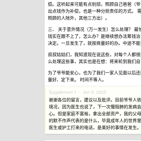
偿。这听起来可能有点别扭，照顾自己爸爸（爷
出点钱作为补偿，也是一种分担责任的方式。 
照顾的人除外，其他三方出）。
三、 关于意外情况（万一发生）怎么处理？ 
钱实在跟不上了，怎么办？是继续想办法筹钱治
决定。一旦发生了，就按商量好的办。中途不能
叔叔姑姑们，我知道现在说这些，对每个人都很
么处理这些事，其实也是在想：将来轮到我们自
为了爷爷能安心，也为了我们一家人见面以后还
量好、定下来。 时间不等人。
Supplement 1 ·
Jun 9, 2025
谢谢各位的留言，建议以及批评。目前爷爷人依
境况，因为医生也说了，下一次慢阻肺的发病会更
心。但是家庭不富裕，拿出全部资产，我的父
的默不作声代表的是什么，毕竟成年人的世界
医生或护工打来的电话，是美好的事情在发生