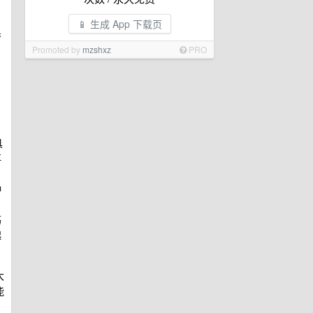
📱 生成 App 下载页
爷
Promoted by
mzshxz
PRO
具
再
种
荡
起
大
能