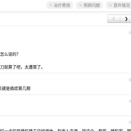
治疗费用
照顾问题
意外情况
❮
❯
怎么说的？
刀就算了吧，太遭罪了。
关键是癌症第几期
好一点的是姨妈姨夫已经退休，有收入来源，就这个，我家，姨妈家，舅