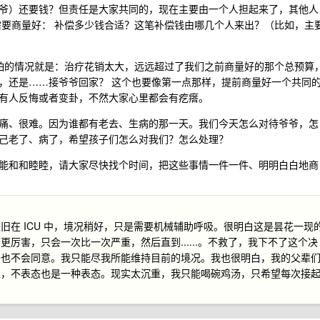
爷）还要钱？但责任是大家共同的，现在主要由一个人担起来了，其他人
需要商量好： 补偿多少钱合适？这笔补偿钱由哪几个人来出？（比如，主
最怕的情况就是：治疗花销太大，远远超过了我们之前商量好的那个总预算
，还是……接爷爷回家？ 这个也要像第一点那样，提前商量好一个共同
有人反悔或者变卦，不然大家心里都会有疙瘩。
痛、很难。因为谁都有老去、生病的那一天。我们今天怎么对待爷爷，怎
己老了、病了，希望孩子们怎么对我们？怎么处理？
能和和睦睦，请大家尽快找个时间，把这些事情一件一件、明明白白地商
旧在 ICU 中，境况稍好，只是需要机械辅助呼吸。很明白这是昙花一现
厉害，只会一次比一次严重，然后直到......。不救了，我下不了这个决
母也不会同意。我只能尽我所能维持目前的境况。我也很明白，我的父辈
里，不表态也是一种表态。现实太沉重，我只能喝碗鸡汤，只希望每次接
。