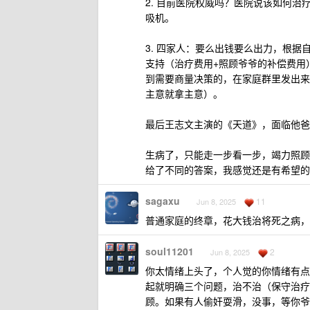
2. 目前医院权威吗？医院说该如何治疗
吸机。
3. 四家人：要么出钱要么出力，根
支持（治疗费用+照顾爷爷的补偿费用
到需要商量决策的，在家庭群里发出来
主意就拿主意）。
最后王志文主演的《天道》，面临他爸
生病了，只能走一步看一步，竭力照顾，
给了不同的答案，我感觉还是有希望的
sagaxu
11
Jun 8, 2025
普通家庭的终章，花大钱治将死之病，
soul11201
2
Jun 8, 2025
你太情绪上头了，个人觉的你情绪有点
起就明确三个问题，治不治（保守治疗
顾。如果有人偷奸耍滑，没事，等你爷