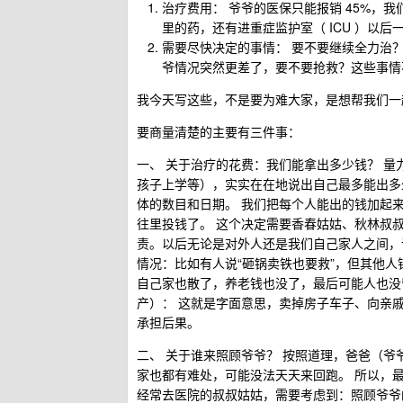
治疗费用： 爷爷的医保只能报销 45%，
里的药，还有进重症监护室（ ICU ）以
需要尽快决定的事情： 要不要继续全力治
爷情况突然更差了，要不要抢救？这些事情
我今天写这些，不是要为难大家，是想帮我们一
要商量清楚的主要有三件事：
一、 关于治疗的花费：我们能拿出多少钱？ 量
孩子上学等），实实在在地说出自己最多能出多少
体的数目和日期。 我们把每个人能出的钱加起
往里投钱了。 这个决定需要香春姑姑、秋林叔
责。以后无论是对外人还是我们自己家人之间，
情况：比如有人说“砸锅卖铁也要救”，但其他
自己家也散了，养老钱也没了，最后可能人也没
产）： 这就是字面意思，卖掉房子车子、向亲
承担后果。
二、 关于谁来照顾爷爷？ 按照道理，爸爸（
家也都有难处，可能没法天天来回跑。 所以，
经常去医院的叔叔姑姑，需要考虑到：照顾爷爷