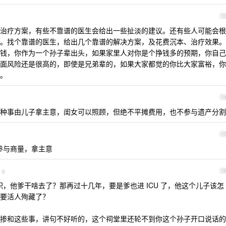
1
治疗方案，有些不靠谱的医生会给出一些扯淡的建议。还有些人可能会根
。找个靠谱的医生，给出几个靠谱的解决方案，及花费沉本、治疗效果。
钱，你作为一个孙子辈出头，如果家里人对你是个挣钱多的预期，你自己
面风险还是很高的，即使是兄弟辈的，如果大家都觉的你比大家富裕，你
。
1
种事由儿子拿主意，闺女可以照顾，但绝不平摊费用，也不参与遗产分割
1
参与商量，拿主意
9
1
，他爹干啥去了？那再过十几年，要是爹也进 ICU 了，他这个儿子该怎
要活人殉藏了？
掺和这些事，讲句不好听的，这个祠堂里还轮不到你这个孙子开口说话的