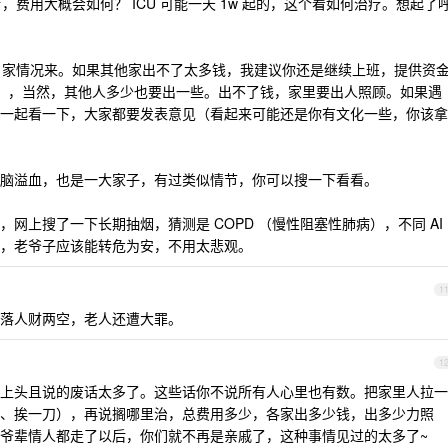
，费用大概会如何？ ICU 可能一天 1w 起的，这个看如何治疗。想起了
据自家情况来。如果其他家出不了太多钱，我建议你还是继续上班，提供资
），当然，其他人多少也要出一些。出不了钱，家里要出人照顾。如果遇
一起看一下，大家都要发表意见（看起来可能还是你有文化一些，你该拿
脑溢血，也是一大家子，有过类似情节，你可以搜一下看看。
网上搜了一下长期抽烟，猜测是 COPD （慢性阻塞性肺病），不同 AI
，老爷子应该能转危为安，不用太悲观。
1
落人财两空，老人还遭大罪。
1
上头且说的废话太多了。这些话你不说所有人心里也有数。把家里人拉一
、挨一刀），再说搁哪里治，总费用多少，各家出多少钱，出多少力照
爷辈情人都走了以后，你们就不再是亲戚了，这种事情见过的太多了~