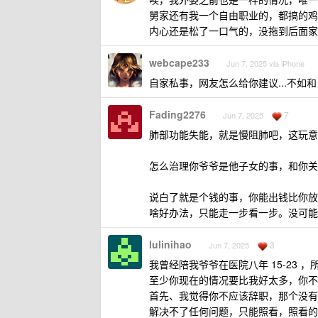
舅家还有我一个自由职业的，都搞的鸡
内心还是松了一口气的，没拖到后面家
webcape233
Jun 7, 2025 via iPhone
自家私事，网友怎么给你建议...不如
Fading2276
7
Jun 7, 2025
肺部功能失能，就是慢阻肺吧，这玩意
怎么治理你爷爷是他子女的事，和你关
说白了就是个钱的事，你能出钱比你放
啥好办法，只能走一步看一步。没可能
lulinihao
3
Jun 7, 2025
我曾经陪我爷爷在医院八年 15-23
至少你现在的情况要比我好太多，你不
首先、我觉得你不应该辞职，那个没有
解决不了任何问题，只能照看，照看的