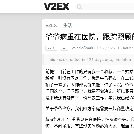
V2EX
生活
›
爷爷病重在医院，跟踪照顾
volatileSpark
·
Jun 7, 2025
· 13043 vi
2
This topic created in 424 days ago, the info
前提：目前在工作的只有我一个叔叔、一个姑姑
叔叔，则没有固定工作，我是牛马码农，在二线
抽了一辈子。因肺部功能失能，进了医院。爷爷
问问这个，问问那个，就是不做决定。所以我只
境下我还有没有下一份码农工作，毕竟我已经 32
关于爷爷治疗，我们四方家庭需要一起商量决定
叔叔姑姑们： 爷爷现在在医院，情况很不好。
悔、不闹矛盾，有些现实问题必须大家一起坐下