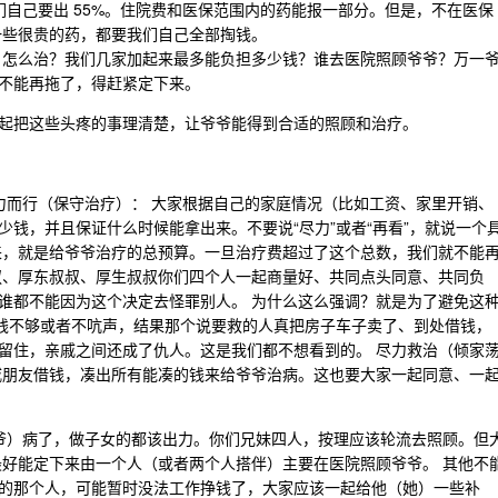
我们自己要出 55%。住院费和医保范围内的药能报一部分。但是，不在医保
后一些很贵的药，都要我们自己全部掏钱。
？怎么治？我们几家加起来最多能负担多少钱？谁去医院照顾爷爷？万一
不能再拖了，得赶紧定下来。
起把这些头疼的事理清楚，让爷爷能得到合适的照顾和治疗。
力而行（保守治疗）： 大家根据自己的家庭情况（比如工资、家里开销、
钱，并且保证什么时候能拿出来。不要说“尽力”或者“再看”，就说一个
来，就是给爷爷治疗的总预算。一旦治疗费超过了这个总数，我们就不能
叔、厚东叔叔、厚生叔叔你们四个人一起商量好、共同点头同意、共同负
谁都不能因为这个决定去怪罪别人。 为什么这么强调？就是为了避免这
人钱不够或者不吭声，结果那个说要救的人真把房子车子卖了、到处借钱，
留住，亲戚之间还成了仇人。这是我们都不想看到的。 尽力救治（倾家
戚朋友借钱，凑出所有能凑的钱来给爷爷治病。这也要大家一起同意、一
爷爷）病了，做子女的都该出力。你们兄妹四人，按理应该轮流去照顾。但
最好能定下来由一个人（或者两个人搭伴）主要在医院照顾爷爷。 其他不
的那个人，可能暂时没法工作挣钱了，大家应该一起给他（她）一些补