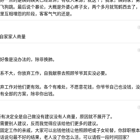
飞狗跳。最后说个暴论，大概是外婆心疼子女，两个多月就驾鹤西去了，
里互相埋怨的阶段，客客气气的还是。
和自家家人商量
好像是没办法的，除非换肺。
系不大，你放弃工作，自我献祭去照顾爷爷其实没必要。
弃工作对他们更有效。各个有难处，不愿意花钱，你爷爷自己也没钱，没
有全部的方案，除非你出钱。
 ，所有决定全是自己做没有建议没有人商量，原因就不展开了。
需要别人建议，反而我觉得应该给他们更多的建议。
固定工作的亲戚，大家可以出钱他钱让他照顾吧或子女轮替，你辞职根本
话说句最不好的结果，老人没了你怎么活，可以请假一段时间回家？