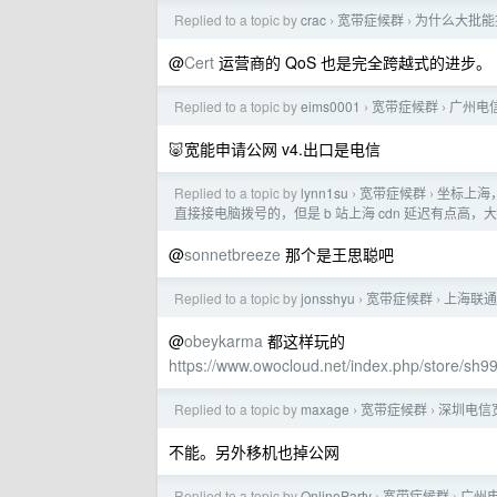
Replied to a topic by
crac
宽带症候群
为什么大批能提
›
›
@
Cert
运营商的 QoS 也是完全跨越式的进步。
Replied to a topic by
eims0001
宽带症候群
广州电信
›
›
🐷宽能申请公网 v4.出口是电信
Replied to a topic by
lynn1su
宽带症候群
坐标上海，
›
›
直接接电脑拨号的，但是 b 站上海 cdn 延迟有点高，大概
@
sonnetbreeze
那个是王思聪吧
Replied to a topic by
jonsshyu
宽带症候群
上海联通
›
›
@
obeykarma
都这样玩的
https://www.owocloud.net/index.php/store/sh
Replied to a topic by
maxage
宽带症候群
深圳电信
›
›
不能。另外移机也掉公网
Replied to a topic by
OnlineParty
宽带症候群
广州电