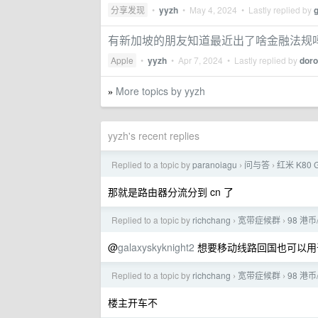
分享发现
•
yyzh
•
May 4, 2024
• Lastly replied by
有新加坡的朋友知道最近出了啥金融法规
Apple
•
yyzh
•
Apr 7, 2024
• Lastly replied by
dor
More topics by yyzh
»
yyzh's recent replies
Replied to a topic by
paranoiagu
问与答
红米 K80
›
›
那就是路由器分流分到 cn 了
Replied to a topic by
richchang
宽带症候群
98 港
›
›
@
galaxyskyknight2
想要移动线路回国也可以用干
Replied to a topic by
richchang
宽带症候群
98 港
›
›
楼主开车不