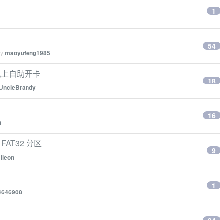
1
54
by
maoyufeng1985
机上自助开卡
18
UncleBrandy
16
h
FAT32 分区
9
y
lleon
1
4646908