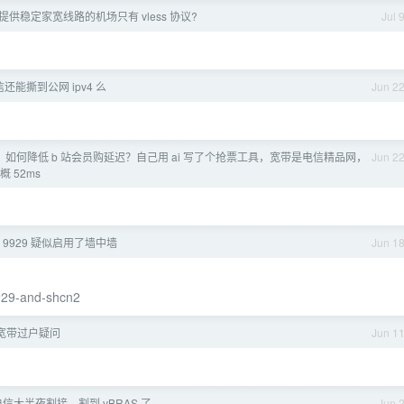
供稳定家宽线路的机场只有 vless 协议?
Jul 
还能撕到公网 ipv4 么
Jun 2
如何降低 b 站会员购延迟？自己用 ai 写了个抢票工具，宽带是电信精品网，
Jun 2
 52ms
 9929 疑似启用了墙中墙
Jun 1
9929-and-shcn2
宽带过户疑问
Jun 1
信大半夜割接，割到 vBRAS 了
Jun 