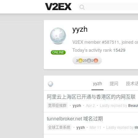
yyzh
V2EX member #587511, joined on
Today's activity rank
15429
ONLINE
3
25
2
yyzh
提问
技术
阿里云上海区已开通与香港区的内网互联
宽带症候群
•
yyzh
•
Apr 2
• Lastly replied by
Beaut
tunnelbroker.net 域名过期
全球工单系统
•
yyzh
•
Mar 11
• Lastly replied by
t