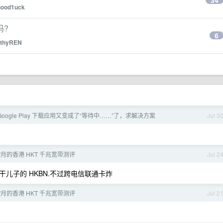
34
good1uck
吗?
6
othyREN
 Google Play 下载应用又变成了“等待中……”了，求解决方案
Jul 3
币/月的香港 HKT 千兆宽带测评
Jul 2
儿子的 HKBN.不过跨电信联通卡炸
币/月的香港 HKT 千兆宽带测评
Jul 2