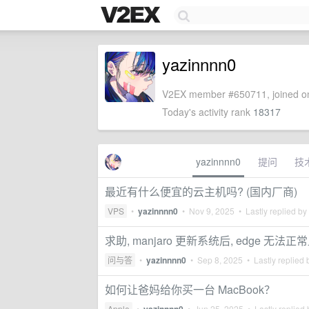
yazinnnn0
V2EX member #650711, joined on
Today's activity rank
18317
yazinnnn0
提问
技
最近有什么便宜的云主机吗? (国内厂商)
VPS
•
yazinnnn0
•
Nov 9, 2025
• Lastly replied by
求助, manjaro 更新系统后, edge 无法
问与答
•
yazinnnn0
•
Sep 8, 2025
• Lastly replied
如何让爸妈给你买一台 MacBook？
Apple
•
•
Jun 25, 2025
• Lastly replied