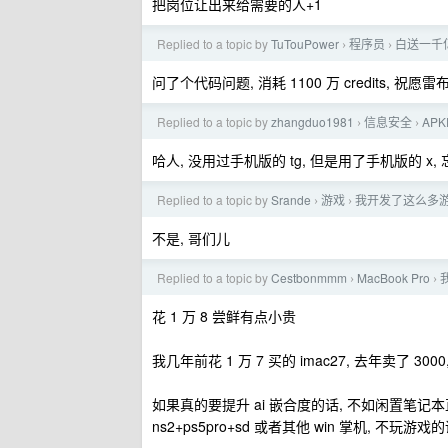
把岗位让出来给需要的人+1
Replied to a topic by
TuTouPower
程序员
白送一千亿
›
›
问了个代码问题, 消耗 1100 万 credits, 祝
Replied to a topic by
zhangduo1981
信息安全
APK
›
›
哈人, 没用过手机版的 tg, 但是用了手机版的 
Replied to a topic by
Srande
游戏
我开发了这么多
›
›
不是, 哥们儿
Replied to a topic by
Cestbonmmm
MacBook Pro
›
›
花 1 万 8 尝鲜有点小贵
我几年前花 1 万 7 买的 imac27, 去年卖了 
如果真的要提升 ai 嵌合度的话, 不如闲置笔记本直接装个 
ns2+ps5pro+sd 或者其他 win 掌机, 不玩