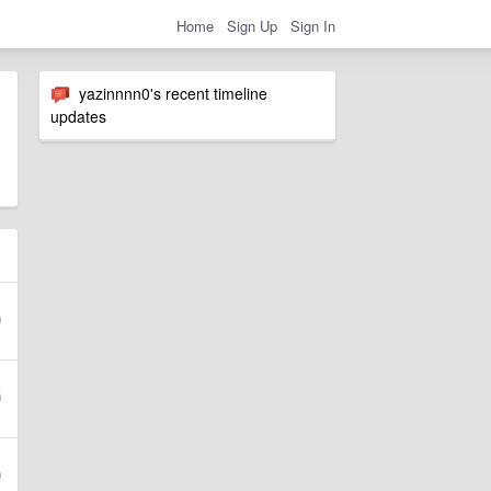
Home
Sign Up
Sign In
yazinnnn0's recent timeline
updates