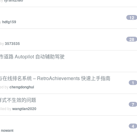
tyrantZhao
12
by
hdfg159
28
 by
3573535
 Autopilot 自动辅助驾驶
系统 – RetroAchievements 快速上手指南
1
ied by
chengdonghui
 样式不生效的问题
7
plied by
wangtian2020
4
y
nowant