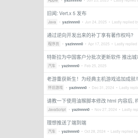
yazinnnn0
旧闻: Vert.x 5 发布
Java
•
yazinnnn0
•
Jun 24, 2025
• Lastly replied 
通过逆向开发出来的补丁享有著作权吗?
程序员
•
yazinnnn0
•
Apr 17, 2025
• Lastly replied
特斯拉为中国客户分批次更新软件 推出城市道路
汽车
•
yazinnnn0
•
Feb 25, 2025
老游重获新生！为经典主机游戏追加成就与在线排名
怀旧游戏
•
yazinnnn0
•
Dec 31, 2024
• Lastly repl
请教一下使用油猴脚本修改 html 内容后,
JavaScript
•
yazinnnn0
•
Nov 27, 2024
• Lastly re
理想推送了端到端
汽车
•
yazinnnn0
•
Oct 28, 2024
• Lastly replied b