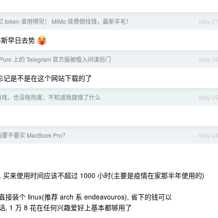
 token 谁用得完！ MiMo 续费倒找钱，最新羊毛！
May 2
愿雷布斯早日去势
Pure 上的 Telegram 官方版被植入间谍后门
May 2
x, 忘记是不是在这个网站下载的了
游戏，也没啥热度，不知道我做错了什么
May 2
我要不要买 MacBook Pro？
May 2
3000, 买来使用时间应该不超过 1000 小时(主要是疫情在家那半年使用的)
linux(推荐 arch 系 endeavouros), 省下的钱可以
游戏的话, 1 万 8 花在任何兴趣爱好上基本都够用了