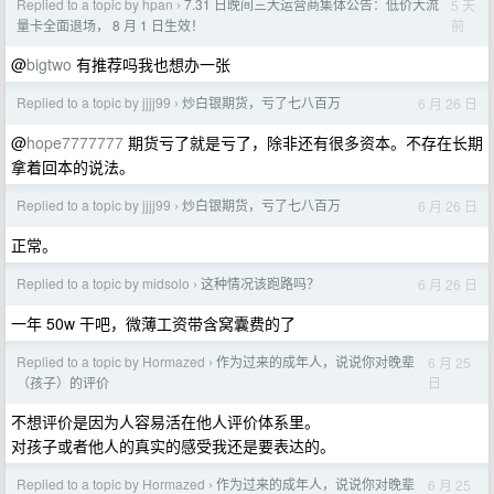
Replied to a topic by hpan
7.31 日晚间三大运营商集体公告：低价大流
5 天
›
前
量卡全面退场， 8 月 1 日生效！
@
bigtwo
有推荐吗我也想办一张
Replied to a topic by jjjj99
炒白银期货，亏了七八百万
6 月 26 日
›
@
hope7777777
期货亏了就是亏了，除非还有很多资本。不存在长期
拿着回本的说法。
Replied to a topic by jjjj99
炒白银期货，亏了七八百万
6 月 26 日
›
正常。
Replied to a topic by midsolo
这种情况该跑路吗？
6 月 26 日
›
一年 50w 干吧，微薄工资带含窝囊费的了
Replied to a topic by Hormazed
作为过来的成年人，说说你对晚辈
6 月 25
›
日
（孩子）的评价
不想评价是因为人容易活在他人评价体系里。
对孩子或者他人的真实的感受我还是要表达的。
Replied to a topic by Hormazed
作为过来的成年人，说说你对晚辈
6 月 25
›