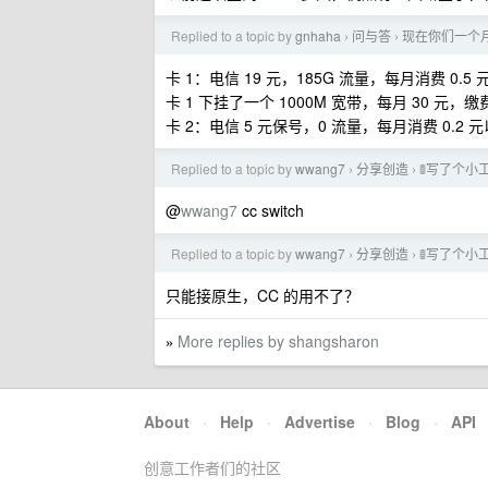
Replied to a topic by
gnhaha
问与答
现在你们一个
›
›
卡 1：电信 19 元，185G 流量，每月消费 0.5
卡 1 下挂了一个 1000M 宽带，每月 30 元，
卡 2：电信 5 元保号，0 流量，每月消费 0.2 
Replied to a topic by
wwang7
分享创造
🚦写了个小工
›
›
@
wwang7
cc switch
Replied to a topic by
wwang7
分享创造
🚦写了个小工
›
›
只能接原生，CC 的用不了？
More replies by shangsharon
»
About
·
Help
·
Advertise
·
Blog
·
API
创意工作者们的社区