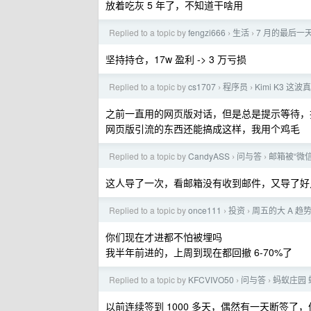
放着吃灰 5 年了，不知道干啥用
Replied to a topic by
fengzi666
生活
7 月的最后
›
›
坚持持仓，17w 盈利 -> 3 万亏损
Replied to a topic by
cs1707
程序员
Kimi K3 
›
›
之前一直用的网页版对话，但是总是提示等待，
网页版引流的东西还能搞成这样，我用个鸡毛
Replied to a topic by
CandyASS
问与答
邮箱被“微
›
›
这人导了一次，看邮箱没有收到邮件，又导了好
Replied to a topic by
once111
投资
周五的大 A 趋
›
›
你们现在才进都不怕被埋吗
我半年前进的，上周到现在都回撤 6-70%了
Replied to a topic by
KFCVIVO50
问与答
蚂蚁庄园
›
›
以前连续签到 1000 多天，偶然有一天断签