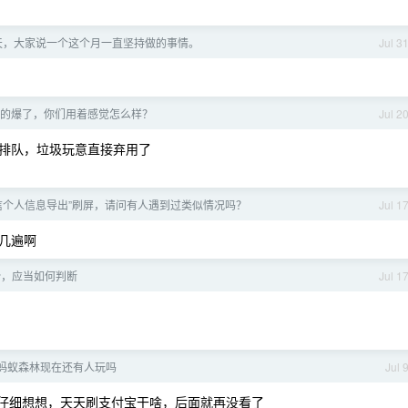
一天，大家说一个这个月一直坚持做的事情。
Jul 3
这波真的爆了，你们用着感觉怎么样？
Jul 2
排队，垃圾玩意直接弃用了
信个人信息导出”刷屏，请问有人遇到过类似情况吗？
Jul 1
几遍啊
势，应当如何判断
Jul 1
 蚂蚁森林现在还有人玩吗
Jul 
了，仔细想想，天天刷支付宝干啥，后面就再没看了