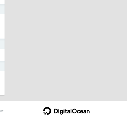
9
1
0
ge