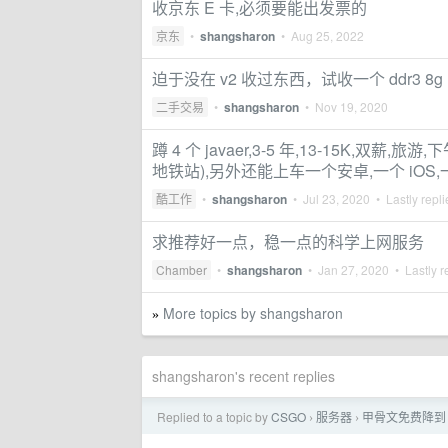
收京东 E 卡,必须要能出发票的
京东
•
shangsharon
•
Aug 25, 2022
迫于没在 v2 收过东西，试收一个 ddr3 8g 
二手交易
•
shangsharon
•
Nov 19, 2020
蹲 4 个 javaer,3-5 年,13-15K,双薪
地铁站),另外还能上车一个安卓,一个 iOS
酷工作
•
shangsharon
•
Jul 23, 2020
• Lastly repl
求推荐好一点，稳一点的科学上网服务
Chamber
•
shangsharon
•
Jan 27, 2020
• Lastly r
More topics by shangsharon
»
shangsharon's recent replies
Replied to a topic by
CSGO
服务器
甲骨文免费降到 2
›
›