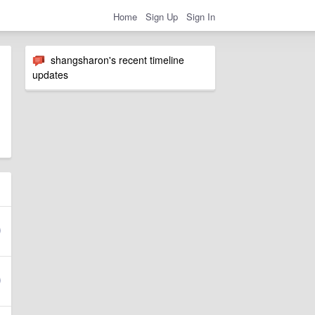
Home
Sign Up
Sign In
shangsharon's recent timeline
updates