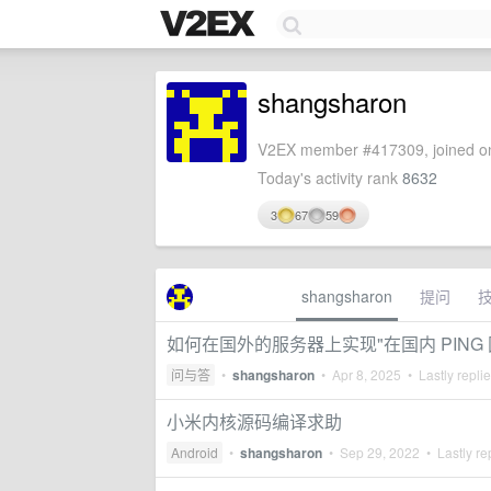
shangsharon
V2EX member #417309, joined on
Today's activity rank
8632
3
67
59
shangsharon
提问
如何在国外的服务器上实现"在国内 PING
问与答
•
shangsharon
•
Apr 8, 2025
• Lastly repli
小米内核源码编译求助
Android
•
shangsharon
•
Sep 29, 2022
• Lastly re