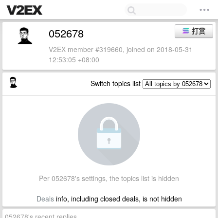
052678
打赏
V2EX member #319660, joined on 2018-05-31
12:53:05 +08:00
Switch topics list
Per 052678's settings, the topics list is hidden
Deals
info, including closed deals, is not hidden
052678's recent replies