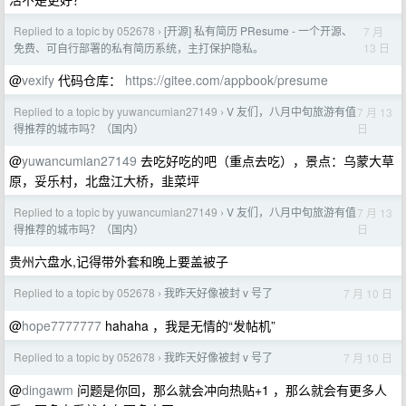
Replied to a topic by 052678
[开源] 私有简历 PResume - 一个开源、
7 月
›
13 日
免费、可自行部署的私有简历系统，主打保护隐私。
@
vexify
代码仓库：
https://gitee.com/appbook/presume
Replied to a topic by yuwancumian27149
V 友们，八月中旬旅游有值
7 月 13
›
日
得推荐的城市吗？（国内）
@
yuwancumian27149
去吃好吃的吧（重点去吃），景点：乌蒙大草
原，妥乐村，北盘江大桥，韭菜坪
Replied to a topic by yuwancumian27149
V 友们，八月中旬旅游有值
7 月 13
›
日
得推荐的城市吗？（国内）
贵州六盘水,记得带外套和晚上要盖被子
Replied to a topic by 052678
我昨天好像被封 v 号了
7 月 10 日
›
@
hope7777777
hahaha ，我是无情的“发帖机”
Replied to a topic by 052678
我昨天好像被封 v 号了
7 月 10 日
›
@
dingawm
问题是你回，那么就会冲向热贴+1 ，那么就会有更多人