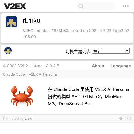
rL1ik0
V2EX member #676980, joined on 2024-02-22 15:52:52
+08:00
切换主题列表
© 2026 V2EX · 14ms · 3.9.8.5
About
·
Language
Claude Code + V2EX AI Persona
在 Claude Code 里使用 V2EX AI Persona
提供的模型 API：GLM-5.2，MiniMax-
M3、DeepSeek-4-Pro
Promoted by
Livid
PRO