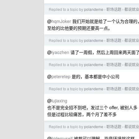
Replied to a topic by
polandeme
职场话题
都说就业
›
›
@
hqmJoker
我们开始就是给了一个认为合理的，
至给的比他要的预期还要高一点。
Replied to a topic by
polandeme
职场话题
都说就业
›
›
@
iyaozhen
请了一周假，然后上周回来两天面了八个
Replied to a topic by
polandeme
职场话题
都说就业
›
›
@
peteretep
是的，基本都是中小公司
Replied to a topic by
polandeme
职场话题
都说就业
›
›
@
lujiaxing
也不是完全招不到吧，发过三个 offer, 被别人
但是过程比较痛苦，两个月了差不多
Replied to a topic by
polandeme
职场话题
都说就业
›
›
@
hidemyself
被裁可以理解，毕竟环境就这样，