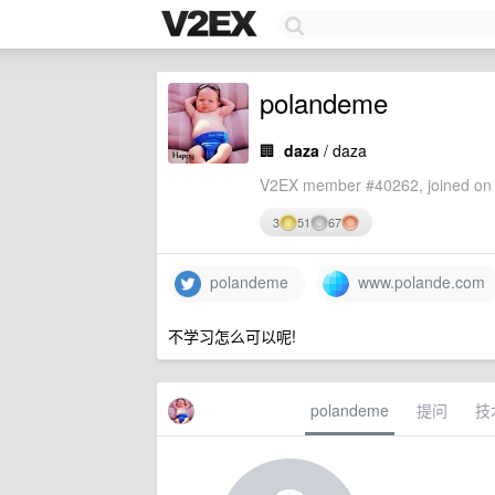
polandeme
🏢
daza
/ daza
V2EX member #40262, joined on 
3
51
67
polandeme
www.polande.com
不学习怎么可以呢!
polandeme
提问
技