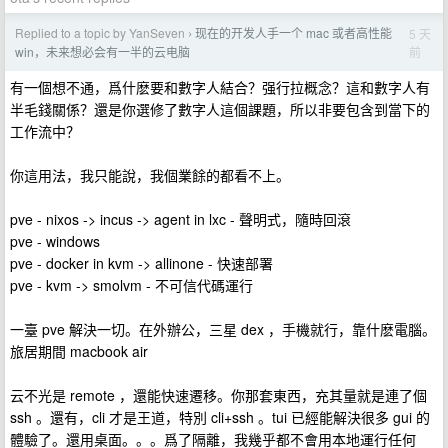
Replied to a topic by YanSeven
现在的开发人手一个 mac 或者高性能
5 天
›
前
win，未来想必会有一半的云电脑
有一個想不通，爲什麽要和數字人結合？强行拉概念？這和數字人有
半毛錢關係？還是你選修了數字人這個課題，所以非要包含到當下的
工作流中？
你這用法，我只能說，我個業餘的都看不上。
pve - nixos -> incus -> agent in lxc - 聲明式，隨時回滾
pve - windows
pve - docker in kvm -> allinone - 快速部署
pve - kvm -> smolvm - 不可信代碼運行
一臺 pve 解決一切。在外辦公，三星 dex ，手機就行，靠什麽電腦。
旅居期間 macbook air
云不光是 remote ，還能快速遷移。你那套東西，充其量就是連了個
ssh 。還有，cli 才是王道，特別 cli+ssh 。tui 已經能解決很多 gui 的
體驗了。還用桌面。。。爲了隔離，我幾乎都不會用本地運行任何