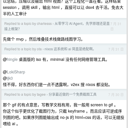
以总结，压缩以及输出 html 视图？这个工程化一直在看。这样结束
session ，调用 skill ，输出 html ，直接可以让 dsv4 去干活。免去大
半的人工审计
Replied to a topic by charlesss
从零学习 AI Agent，先学原理还是直
7 月 31
›
日
接上框架？
先做个 mvp ，然后堆叠技术栈做路线图学习。
Replied to a topic by ota
nixos 这系统和 ai 简直是绝配啊。
7 月 31 日
›
@
hingle
桌面版的 iso 有，minimal 没有任何网络管理工具。
@
LokiSharp
@
ijk0
怪不得，好东西你们是一点不透露啊，v2ex 搜 nixos 都没贴。
Replied to a topic by tagee
分享最近做的一个免费截图工具
7 月 30 日
›
那个 gif 的有点意思，写教学文档有用，我一般用 screen to gif 。
你这个似乎更优化了截图行为，只截 keyframe 。而且应该可逆成序
列图的吧。如果序列图能输出成 no-js 的 html+css 的话，可以无缝投
喂给 ai 。