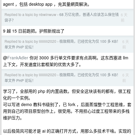
agent ，包括 desktop app ，充其量網頁解決。
Replied to a topic by nbwinwuw
68 万亿化债，普通人应该怎么保住钱
6 天
›
前
袋子？
9 越 15 日前跑把。护照新规出了
Replied to a topic by lilililili2020
极致精简，已经优化为仅 100 多 KB！
6 天
›
前
单文件 PHP 论坛！
@
FrankAdler
你对 3000 多行单文件要求有点高啊。这东西塞进 llm
上下文，开发速度比套框架的优势大多了。
Replied to a topic by lilililili2020
极致精简，已经优化为仅 100 多 KB！
6 天
›
前
单文件 PHP 论坛！
学习了，全部用的 php 的内置函数。但安全这块该有的都有，很工程
化的一个实例。
可以写进 demo 教科书级别了，已 fork ，后面蒸馏整个工程思维，套
用到自己的项目原型创作上，很受用。不用担心过度工程带来的多栈
维护压力。
以后极简风可能才是 ai 的正确打开方式，用那么多技术干啥。实现的