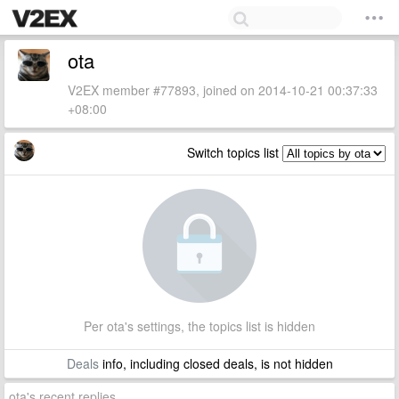
ota
V2EX member #77893, joined on 2014-10-21 00:37:33
+08:00
Switch topics list
Per ota's settings, the topics list is hidden
Deals
info, including closed deals, is not hidden
ota's recent replies