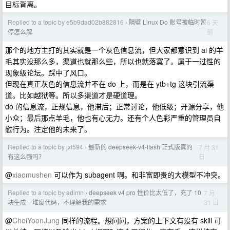
目标背离。
Replied to a topic by e5b9dad02b882816
隔壁 Linux Do 账号被临时暂
6 天
›
前
停怎么解
那个的地方主打的其实就是一个灰色信息流，但大家都意识到 ai 的羊
毛其实没那么多，渠道也就那么些，所以也就落寞了。属于一过性的
现象级论坛。踩中了风口。
但现在真正灰色的信息流并不在 do 上，而是在 ytb+tg 这块引流渠
道。比如越狱等。所以多渠道才是硬道理。
do 的信息流，正规信息，他滞后；正常讨论，他低级；开源分享，他
小众；最后那点羊毛，他也有心无力。还有个人色彩严重的管理员自
慰行为。注定他的未来了。
Replied to a topic by jxl594
最新的 deepseek-v4-flash 正式版真的
7 月 31
›
日
有这么强吗？
@
xiaomushen
可以作为 subagent 啊。和非富即贵的大模型不冲突。
Replied to a topic by adimn
deepseek v4 pro 性价比太低了，充了 10
7 月
›
31 日
块生成一堆废代码，不理解我的需求
@
ChoiYoonJung
同样的流程。想问问，方案的上下文有没有 skill 可