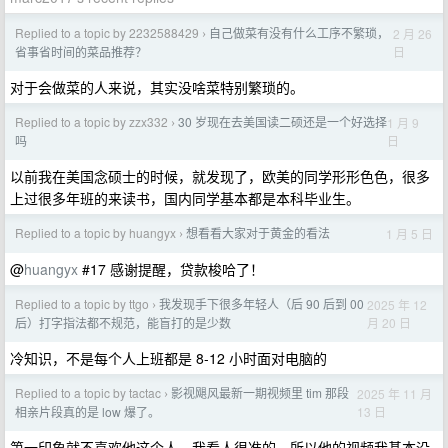
Replied to a topic by 2232588429
自己做菜有没有什么工序不繁琐，
2 月 26
›
日
省事省时间的菜品推荐？
对于会做菜的人来说，其实没啥菜特别繁琐的。
Replied to a topic by zzx332
30 岁现在去美国读二硕还是一个好选择
1 月 9
›
日
吗
以前我在美国念硕士的时候，就发现了，欧美的同学形形色色，很多
上过很多年班的来读书，国内同学基本都是本科毕业生。
Replied to a topic by huangyx
想看看大家对于黄金的看法
1 月 5 日
›
@
huangyx
#17 感谢提醒，贷款梭哈了！
Replied to a topic by ttgo
我发现手下很多年轻人（后 90 后到 00
2025 年 12
›
月 20 日
后）打字指法都不规范，能盲打的是少数
冷知识，不是每个人上班都是 8-12 小时面对电脑的
Replied to a topic by tactac
影视飓风最新一期视频里 tim 那段
2025 年 11 月
›
13 日
相亲片段真的是 low 爆了。
第一印象就不喜欢他这个人，我看人很准的。所以他的视频我基本没