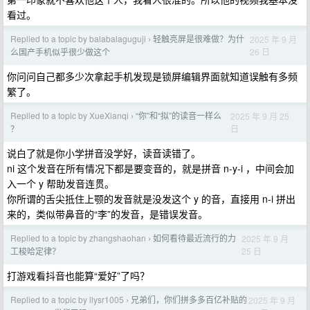
看过。
Replied to a topic by balabalaguguji
轻触亮屏是很难做？为什
2025 年 9 月
›
26 日
么国产手机似乎很少做这个
你问问自己都多少次拿起手机发现是锁屏编辑界面就知道误触有多频
繁了。
Replied to a topic by XueXianqi
“你”和“拟”的读音一样么
2025 年 9 月 25
›
日
？
说白了就是你小学拼音没学好，读音读错了。
ni 这个发音在所有情况下都是要变音的，就是拼音 n-y-i ，中间会加
入一个 y 帮助发音连贯。
你所谓的舌尖抵住上颚的发音就是没发这个 y 的音，直接用 n-i 拼出
来的，类似带鼻音的“李”的发音，是错误发音。
Replied to a topic by zhangshaohan
如何看待最近流行的力
2025 年 9 月
›
25 日
工梭哈定律？
打游戏看抖音也能算“爱好”了吗？
Replied to a topic by llysr1005
兄弟们，你们拼多多百亿补贴的
2025 年 9 月
›