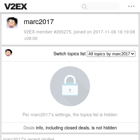
marc2017
V2EX member #265275, joined on 2017-11-06 16:19:08
+08:00
Switch topics list
Per marc2017's settings, the topics list is hidden
Deals
info, including closed deals, is not hidden
marc2017's recent replies