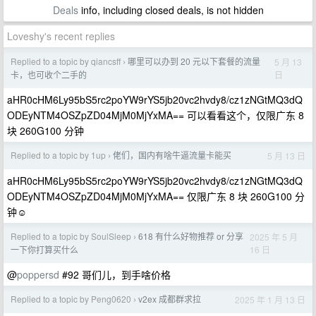
Deals
info, including closed deals, is not hidden
Loveshy's recent replies
Replied to a topic by qiancsff
哪里可以办到 20 元以下套餐的流量
5 月 13
›
日
卡，也可收个二手的
aHR0cHM6Ly95bS5rc2poYW9rYS5jb20vc2hvdy8/cz1zNGtMQ3dQ
ODEyNTM4OSZpZD04MjM0MjYxMA== 可以看看这个，仅限广东 8
块 260G100 分钟
Replied to a topic by 1up
佬们，国内有啥牛逼流量卡能买
5 月 13 日
›
aHR0cHM6Ly95bS5rc2poYW9rYS5jb20vc2hvdy8/cz1zNGtMQ3dQ
ODEyNTM4OSZpZD04MjM0MjYxMA== 仅限广东 8 块 260G100 分
钟☺️
Replied to a topic by SoulSleep
618 有什么好物推荐 or 分享
2025 年 5 月
›
16 日
一下你打算买什么
@
poppersd
#92 哥们儿，到手啥价格
Replied to a topic by Peng0620
v2ex 成都群求拉
2025 年 1 月 13 日
›