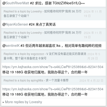
@
SouthRiverMatt
#2 求拉，感谢 TG92ZXNoeS1fLQ==
Replied to a topic by Loveshy
如何看待何同学“我用 36 万行
2024 年 11 月
›
19 日
备忘录做了个动画”？
@
NyanKoSensei
#24 来点丁真笑话
Replied to a topic by Loveshy
如何看待何同学“我用 36 万行
2024 年 11 月
›
19 日
备忘录做了个动画”？
@
sentinelK
#3 但近两年越来越喜欢 lks ，相对简单有趣纯粹的视频
Replied to a topic by xxgzzzzzz
V 友们有没有最近能买的靠谱流
2024 年 5
›
月 28 日
量卡啊，整个副卡准备把主卡保号
https://ym.ksjhaoka.com/show/?s=s4kLCwP8125389&id=82341504
移动 19 188G 收获地归属地，我刚办得这个，合约期一年
Replied to a topic by aping98a
求一个流量卡推荐
2024 年 4 月 22 日
›
https://ym.ksjhaoka.com/show/?s=s4kLCwP8125389&id=82341504
移动 19 188G 收获地归属地，我刚办得这个，合约期一年
More replies by Loveshy
»