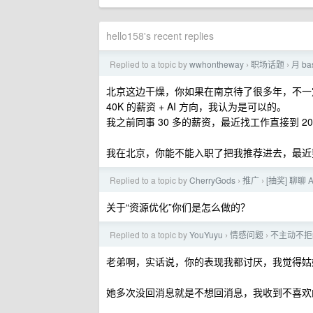
hello158's recent replies
Replied to a topic by
wwhontheway
职场话题
月 b
›
›
北京这边干燥，你如果在南京待了很多年，不一
40K 的薪资 + AI 方向，我认为是可以的。
我之前同事 30 多的薪资，最近找工作直接到 2
我在北京，你能不能入职了把我推荐进去，最近要
Replied to a topic by
CherryGods
推广
[抽奖] 聊
›
›
关于“资源优化”你们是怎么做的？
Replied to a topic by
YouYuyu
情感问题
不主动不拒
›
›
老弟啊，实话说，你的表现我都讨厌，我觉得姑
她多次没回消息就是不想回消息，我收到不喜欢