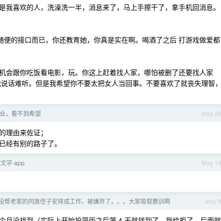
是我喜欢的人，洗澡洗一半，消息来了，马上手擦干了，拿手机回消息。
是随便的接口而已，你还教育她，你真是实在啊。喝酒了之后 打游戏做爱都
机会跟你吃饭看电影，玩。你这上赶着找人家，哪怕被删了还要找人家
我说话难听。但是我希望你不要太把女人当回事。不要喜欢了就丧失理智
业，看不到希望
May 2
的理由来佐证；
已经有别的路子了。
文字-app
May 1
没帮老家的同族侄子安排成工作，被嫌弃了。。。大家吸取教训啊
May 
个月没找到（实际上开始投简历之后第 4 天就找到了，我给拒了，后面就