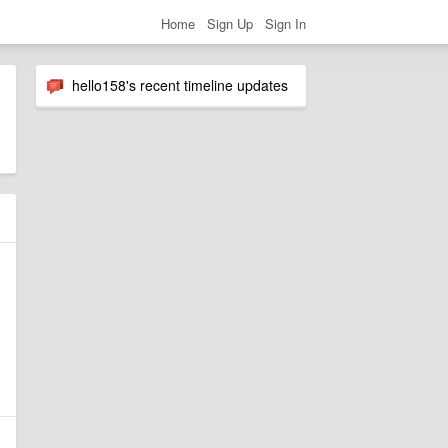
Home
Sign Up
Sign In
hello158's recent timeline updates