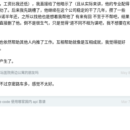
，工资比我还低），我直接给了他暗示了（且从实际来讲，他的专业配得
功了。后来我先跳槽了，他继续在这个公司稳定的干了几年，攒了一些
，承诺半年还，之所以找他也是想着我帮他了 有来有回 不至于不帮吧，结果
直接删了他。倒不是很生气，只是觉得“道不同不相为谋吧，我不想要在
也依然帮助其他人内推了工作。互相帮助就像是互相成就，我觉得挺好
。
产生了。
地坛医院旁边公寓的朋友吗
May 
不过京密路车多，感觉不太好。
de code 使用哪家国内 api 靠谱
Mar 