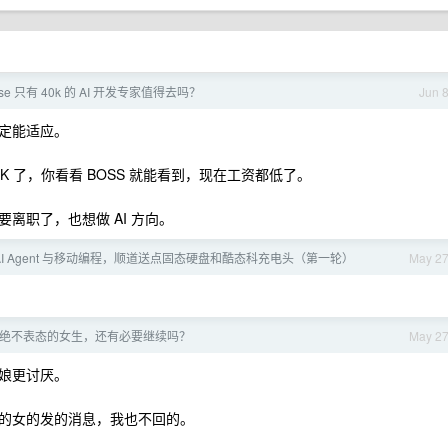
ase 只有 40k 的 AI 开发专家值得去吗？
Jun 
定能适应。
0K 了，你看看 BOSS 就能看到，现在工资都低了。
离职了，也想做 AI 方向。
聊 AI Agent 与移动编程，顺道送点固态硬盘和酷态科充电头（第一轮）
May 2
绝不表态的女生，还有必要继续吗？
May 2
娘更讨厌。
的女的发的消息，我也不回的。