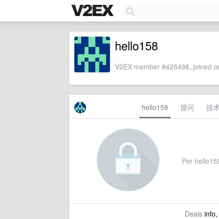
hello158
V2EX member #426498, joined on
hello158
提问
技
Per hello158
Deals
info,