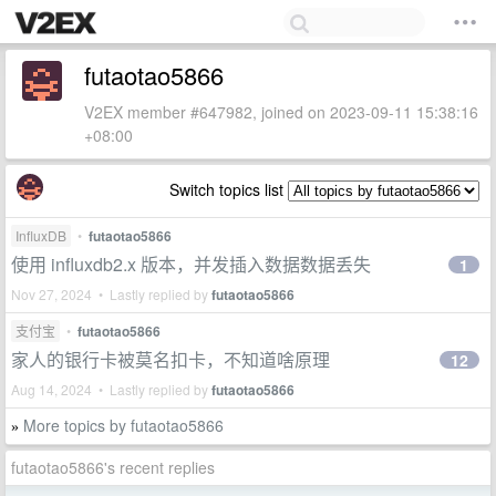
futaotao5866
V2EX member #647982, joined on 2023-09-11 15:38:16
+08:00
Switch topics list
InfluxDB
•
futaotao5866
使用 influxdb2.x 版本，并发插入数据数据丢失
1
Nov 27, 2024 • Lastly replied by
futaotao5866
支付宝
•
futaotao5866
家人的银行卡被莫名扣卡，不知道啥原理
12
Aug 14, 2024 • Lastly replied by
futaotao5866
More topics by futaotao5866
»
futaotao5866's recent replies