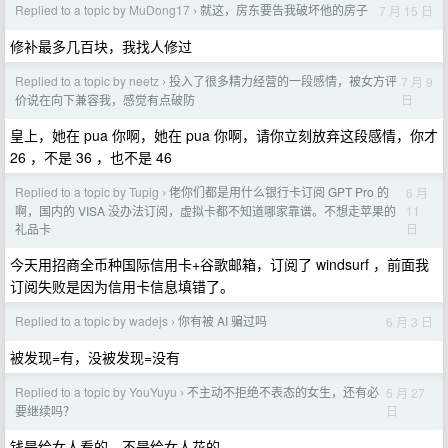
Replied to a topic by MuDong17
就这，房东要告我破坏他的房子
7 月 15 日
›
修补最多几百块，我找人修过
Replied to a topic by neetz
投入了很多精力经营的一段感情，被女方评
7 月 9
›
日
价说在向下兼容我，感觉有点破防
皇上，她在 pua 你啊，她在 pua 你啊，请你立刻放弃这段感情，你才
26 ，不是 36 ，也不是 46
Replied to a topic by Tupig
佬你们都是用什么银行卡订阅 GPT Pro 的
6 月
›
11
啊，国内的 VISA 没办法订阅，虚拟卡都不知道哪家靠谱。不想走苹果的
日
礼品卡
今天用招商全币种国际信用卡+谷歌邮箱，订阅了 windsurf ，前面我
订阅失败是因为信用卡信息填错了。
Replied to a topic by wadejs
你有被 AI 骗过吗
6 月 3 日
›
被发现=有，没被发现=没有
Replied to a topic by YouYuyu
不主动不拒绝不表态的女生，还有必
5 月 27
›
日
要继续吗？
钱是给女人看的，不是给女人花的