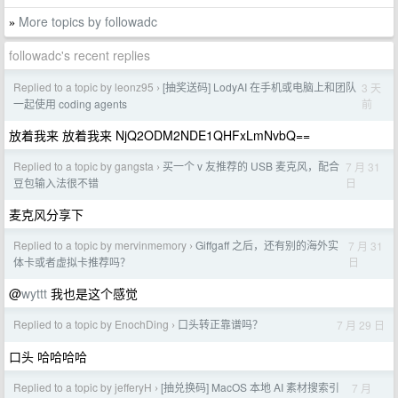
More topics by followadc
»
followadc's recent replies
Replied to a topic by leonz95
[抽奖送码] LodyAI 在手机或电脑上和团队
3 天
›
前
一起使用 coding agents
放着我来 放着我来 NjQ2ODM2NDE1QHFxLmNvbQ==
Replied to a topic by gangsta
买一个 v 友推荐的 USB 麦克风，配合
7 月 31
›
日
豆包输入法很不错
麦克风分享下
Replied to a topic by mervinmemory
Giffgaff 之后，还有别的海外实
7 月 31
›
日
体卡或者虚拟卡推荐吗？
@
wyttt
我也是这个感觉
Replied to a topic by EnochDing
口头转正靠谱吗？
7 月 29 日
›
口头 哈哈哈哈
Replied to a topic by jefferyH
[抽兑换码] MacOS 本地 AI 素材搜索引
7 月
›