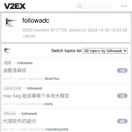
followadc
V2EX member #717730, joined on 2024-10-30 15:33:02
+08:00
Switch topics list
健康
•
followadc
请教荨麻疹
19
Jul 27 • Lastly replied by
SeanYou
Local LLM
•
followadc
mac 64g 能部署哪个本地大模型
19
Jun 4 • Lastly replied by
coefu
iPhone
•
followadc
代理软件的疑问
45
Apr 10 • Lastly replied by
roanokeyehia