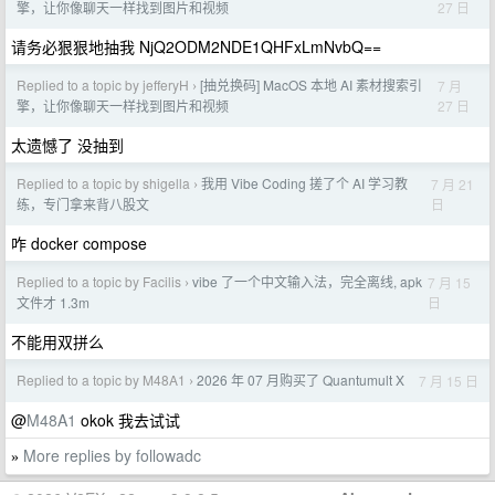
27 日
擎，让你像聊天一样找到图片和视频
请务必狠狠地抽我 NjQ2ODM2NDE1QHFxLmNvbQ==
Replied to a topic by jefferyH
[抽兑换码] MacOS 本地 AI 素材搜索引
7 月
›
27 日
擎，让你像聊天一样找到图片和视频
太遗憾了 没抽到
Replied to a topic by shigella
我用 Vibe Coding 搓了个 AI 学习教
7 月 21
›
日
练，专门拿来背八股文
咋 docker compose
Replied to a topic by Facilis
vibe 了一个中文输入法，完全离线, apk
7 月 15
›
日
文件才 1.3m
不能用双拼么
Replied to a topic by M48A1
2026 年 07 月购买了 Quantumult X
7 月 15 日
›
@
M48A1
okok 我去试试
More replies by followadc
»