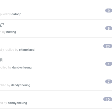
9
eplied by
datocp
呢？
6
ed by
nutting
23
tly replied by
chimojiacai
用
1
eplied by
dandycheung
7
plied by
dandycheung
10
ied by
dandycheung