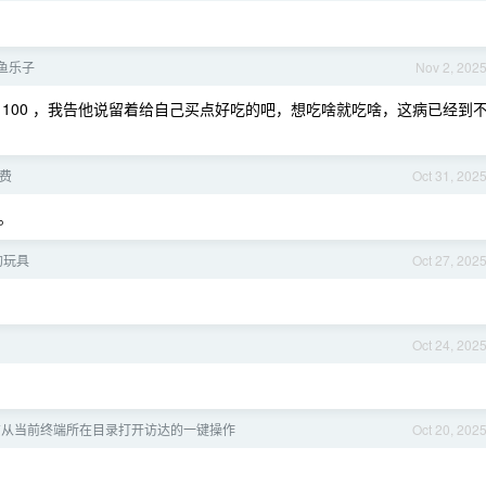
鱼乐子
Nov 2, 202
100 ，我告他说留着给自己买点好吃的吧，想吃啥就吃啥，这病已经到
免费
Oct 31, 202
。
的玩具
Oct 27, 202
Oct 24, 202
没有从当前终端所在目录打开访达的一键操作
Oct 20, 202