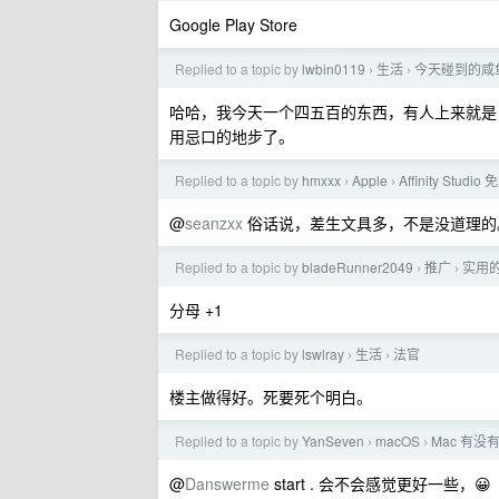
Google Play Store
Replied to a topic by
lwbin0119
生活
今天碰到的咸
›
›
哈哈，我今天一个四五百的东西，有人上来就是 
用忌口的地步了。
Replied to a topic by
hmxxx
Apple
Affinity Studio 
›
›
@
seanzxx
俗话说，差生文具多，不是没道理的
Replied to a topic by
bladeRunner2049
推广
实用
›
›
分母 +1
Replied to a topic by
lswlray
生活
法官
›
›
楼主做得好。死要死个明白。
Replied to a topic by
YanSeven
macOS
Mac 有
›
›
@
Danswerme
start . 会不会感觉更好一些，😀