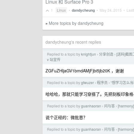
Linux 和 Surface Pro 3
1
Linux
•
dandycheung
•
May 24, 2015
• Lastl
More topics by dandycheung
»
dandycheung's recent replies
Replied to a topic by
knightjun
分享创造
[送码]截
›
›
v 站宣传
ZGFuZHljaGV1bmdAMjFjbi5jb20K ，谢谢
Replied to a topic by
gfwuzer
程序员
“想学习怎么当
›
›
哈哈哈，那就只能学习穿搭了。先把刻板印象格
Replied to a topic by
guanhaoran
问与答
[harm
›
›
说个正经的：微批恩？
Replied to a topic by
guanhaoran
问与答
[harm
›
›