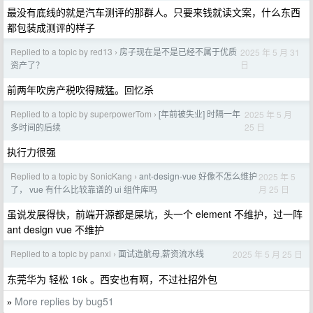
最没有底线的就是汽车测评的那群人。只要来钱就读文案，什么东西
都包装成测评的样子
Replied to a topic by red13
房子现在是不是已经不属于优质
2025 年 5 月 31
›
日
资产了？
前两年吹房产税吹得贼猛。回忆杀
Replied to a topic by superpowerTom
[年前被失业] 时隔一年
2025 年 5 月
›
25 日
多时间的后续
执行力很强
Replied to a topic by SonicKang
ant-design-vue 好像不怎么维护
2025 年 5
›
月 25 日
了， vue 有什么比较靠谱的 ui 组件库吗
虽说发展得快，前端开源都是屎坑，头一个 element 不维护，过一阵
ant design vue 不维护
Replied to a topic by panxi
面试造航母,薪资流水线
2025 年 5 月 25 日
›
东莞华为 轻松 16k 。西安也有啊，不过社招外包
More replies by bug51
»