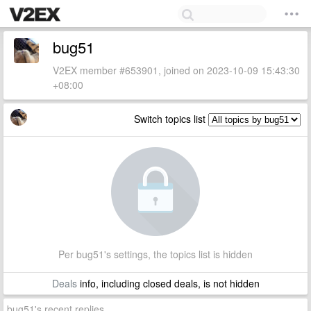
bug51
V2EX member #653901, joined on 2023-10-09 15:43:30
+08:00
Switch topics list
Per bug51's settings, the topics list is hidden
Deals
info, including closed deals, is not hidden
bug51's recent replies