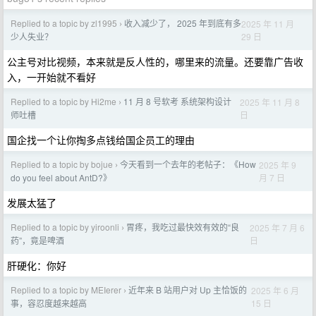
Replied to a topic by zl1995
收入减少了， 2025 年到底有多
2025 年 11 月
›
29 日
少人失业？
公主号对比视频，本来就是反人性的，哪里来的流量。还要靠广告收
入，一开始就不看好
Replied to a topic by Hi2me
11 月 8 号软考 系统架构设计
2025 年 11 月 8
›
日
师吐槽
国企找一个让你掏多点钱给国企员工的理由
Replied to a topic by bojue
今天看到一个去年的老帖子：《How
2025 年 9
›
月 7 日
do you feel about AntD?》
发展太猛了
Replied to a topic by yiroonli
胃疼，我吃过最快效有效的“良
2025 年 7 月 6
›
日
药”，竟是啤酒
肝硬化：你好
Replied to a topic by MEIerer
近年来 B 站用户对 Up 主恰饭的
2025 年 6 月
›
15 日
事，容忍度越来越高