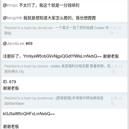
@
imnpc
不太行了，我这个就是一分钱续的
@
tangzhik
我就是想知道大家怎么蹬的，我也想蹬蹬
Replied to a topic by JarvisLee
一个真正一目了然的自建 Codex 中
5 月 15
›
日
转站
@
JarvisLee
#69
注册好了，Ym9yaW5nbGVvNjgxQGdtYWlsLmNvbQ== 谢谢老板
Replied to a topic by alicecs
codex 发放福利分组名额 数量有限，先
5 月 15
›
日
到先得(5.15)
ID. 679
谢谢老板
Replied to a topic by qiudemad
[感谢管理] 虾老板中转站继续送
5 月 15
›
日
3000wToken
bGJ5aW5nQHFxLmNvbQ==
谢谢老板