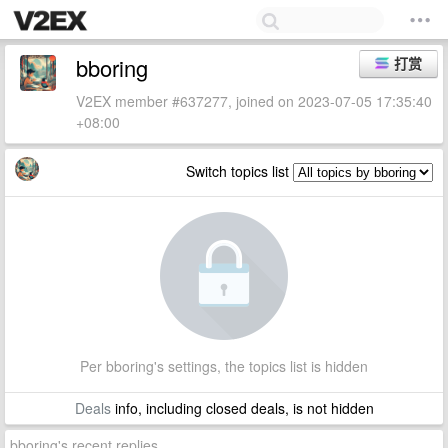
bboring
打赏
V2EX member #637277, joined on 2023-07-05 17:35:40
+08:00
Switch topics list
Per bboring's settings, the topics list is hidden
Deals
info, including closed deals, is not hidden
bboring's recent replies