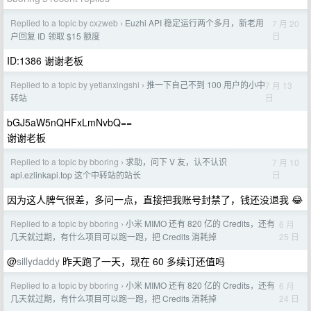
Replied to a topic by cxzweb
Euzhi API 稳定运行两个多月，新老用
7 月 20
›
日
户回复 ID 领取 $15 额度
ID:1386 谢谢老板
Replied to a topic by yetianxingshi
推一下自己不到 100 用户的小中
7 月 13
›
日
转站
bGJ5aW5nQHFxLmNvbQ==
谢谢老板
Replied to a topic by bboring
求助，问下 V 友，认不认识
7 月 10
›
日
api.ezlinkapi.top 这个中转站的站长
因为这人脾气很差，多问一点，直接把我账号封禁了，钱还没退我 😂
Replied to a topic by bboring
小米 MIMO 还有 820 亿的 Credits，还有
6 月
›
25 日
几天就过期，有什么项目可以跑一跑，把 Credits 消耗掉
@
sillydaddy
昨天跑了一天，现在 60 多续订还值吗
Replied to a topic by bboring
小米 MIMO 还有 820 亿的 Credits，还有
6 月
›
24 日
几天就过期，有什么项目可以跑一跑，把 Credits 消耗掉