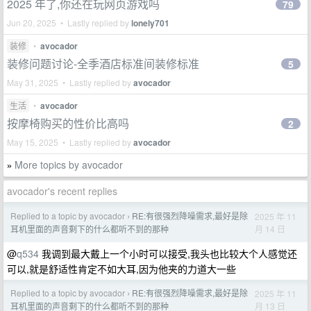
2025 年了,你还在玩网页游戏吗
79
Jun 20, 2025 • Lastly replied by
lonely701
装修
•
avocador
装修问题讨论-全季酒店标准间装修标准
5
May 31, 2025 • Lastly replied by
avocador
生活
•
avocador
按摩椅购买的性价比高吗
2
May 15, 2025 • Lastly replied by
avocador
More topics by avocador
»
avocador's recent replies
Replied to a topic by avocador
RE:有很强烈降噪需求,最好是除
2025 年 11
›
月 14 日
耳机里面的声音剩下的什么都听不到的那种
@
q534
我调到最大戴上一个小时可以接受,我头也比较大个人感觉还
可以,就是舒适性肯定不如大耳,因为他夹的力道大一些
Replied to a topic by avocador
RE:有很强烈降噪需求,最好是除
2025 年 11
›
月 13 日
耳机里面的声音剩下的什么都听不到的那种