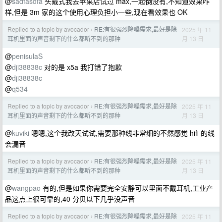
@
sadfasdfa
头戴式我去苹果店试过 max,一起倒没有,不知道效果咋
样,但是 3m 家的这个使用心理负担小一些,现在看效果也 OK
Replied to a topic by avocador
RE:有很强烈降噪需求,最好是除
2025 年 11
›
月 13 日
耳机里面的声音剩下的什么都听不到的那种
@
penisulaS
@
dji38838c
对的是 x5a 我打错了抱歉
@
dji38838c
@
q534
Replied to a topic by avocador
RE:有很强烈降噪需求,最好是除
2025 年 11
›
月 13 日
耳机里面的声音剩下的什么都听不到的那种
@
kuviki
嗯嗯,这个我改天试试,需要那种线非常细的不然感觉 hifi 的线
会漏音
Replied to a topic by avocador
RE:有很强烈降噪需求,最好是除
2025 年 11
›
月 13 日
耳机里面的声音剩下的什么都听不到的那种
@
wangpao
有的,但是如果你需要完全安静可以里面不戴耳机,工业产
品这点上很可靠的,40 分贝以下几乎没声音
Replied to a topic by avocador
RE:有很强烈降噪需求,最好是除
2025 年 11
›