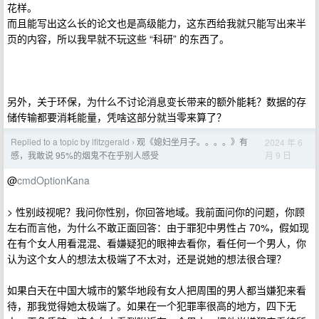
花样。
而且能写出这么长的论文也是高级能力，这东西给我就只能写出来半
页的内容，所以我早就不玩这些 “科研” 的东西了。
另外，关于环保，为什么不讨论消息变长带来的额外能耗？数据的存
储传输都要消耗能量，凭啥这部分就当零来算了？
Replied to a topic by lfitzgerald
观《媳妇坐月子。。。。》有
2024 年 6
›
月 9 日
感，我敢说 95%的烟鬼不在乎别人感受
@
cmdOptionKana
> 性别歧视呢？我问你性别，你回答地域。我前面问你的问题，你顾
左右而言他，为什么不敢正面回答：由于罪犯中男性占 70%，假如现
在有个女人用看混混、看嫌疑犯的眼神去看你，看任何一个男人，你
认为这个女人的想法太极端了不太对，还是说她的想法很合理？
如果白天在中国大城市的繁华地段有女人把周围的男人都当嫌犯来看
待，那我觉得她太极端了。如果在一个犯罪率很高的地方，四下无