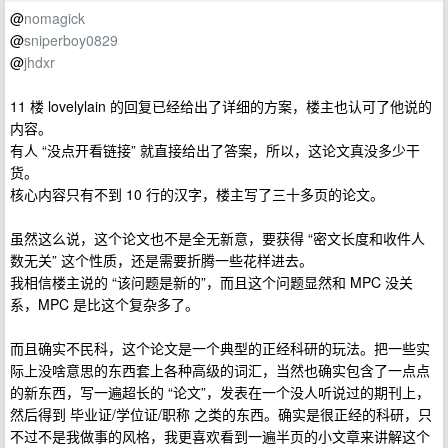
@
nomagick
@
sniperboy0829
@
jhdxr
11 楼 lovelylain 的回复已经给出了详细的方案，楼主也认可了他说的
内容。
有人 “没点开看链接” 就直接给出了答案，所以，这论文真没多少干
货。
核心内容只有不到 10 行的汉字，楼主写了三十多页的论文。
虽然这么说，这个论文也不是全无新意，要获得 “密文长度和收件人
数无关” 这个性质，还是需要折腾一些花样进去。
我相信楼主说的 “该问题是新的”，而且这个问题显然和 MPC 没关
系，MPC 是比这个复杂多了。
而且确实不民科，这个论文是一个典型的正经科研的玩法。把一些实
际上没啥意思的东西套上各种高级的词汇，当然也确实包含了一点点
的新东西，写一遍超长的 “论文”，发表在一个没人听说过的期刊上，
然后得到 毕业证/学位证/职称 之类的东西。确实是很正经的科研，只
不过不是我做事的风格，我更喜欢看到一遍半页的小文章来讲解这个