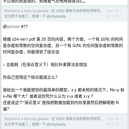
不过错的就是错的，别理直气壮地用错误词汇。
Replied to a topic by geelaw
在 V2EX 摸鱼引出的密码学研究，
2024 年 7
›
月 10 日
论文终于出版了，感谢一下 @sillydaddy
@
geelaw
#77
根据 c24-ver1.pdf 第 25 页的内容，两个方案，一个有 Ω(N) 的时间
复杂度和常数的空间复杂度，另一个有 Ω(N) 的空间复杂度和常数的
时间复杂度，你能得到了结论说
> 总能耗（在渐近意义下）相比朴素算法会增加
你自己觉得这个结论能成立么？
我给出一个我能想到的最简单的模型，x y 都未知的情况下，Nx+y 和
x+Ny 哪个大？或者说你凭什么认为 x>y 或者 x<y ？
还是说这个“渐近意义”是指把数据加载到内存里面然后把解密跑 N
遍？
Replied to a topic by geelaw
在 V2EX 摸鱼引出的密码学研究，
2024 年 7
›
月 10 日
论文终于出版了，感谢一下 @sillydaddy