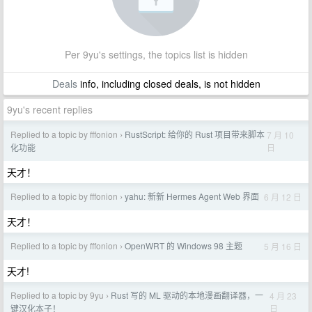
Per 9yu's settings, the topics list is hidden
Deals
info, including closed deals, is not hidden
9yu's recent replies
Replied to a topic by fffonion
RustScript: 给你的 Rust 项目带来脚本
7 月 10
›
日
化功能
天才！
Replied to a topic by fffonion
yahu: 新新 Hermes Agent Web 界面
6 月 12 日
›
天才！
Replied to a topic by fffonion
OpenWRT 的 Windows 98 主题
5 月 16 日
›
天才!
Replied to a topic by 9yu
Rust 写的 ML 驱动的本地漫画翻译器，一
4 月 23
›
日
键汉化本子！