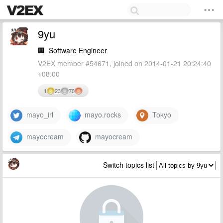
9yu
🏢
Software Engineer
V2EX member #54671, joined on 2014-01-21 20:24:40
+08:00
1
23
70
mayo_irl
mayo.rocks
Tokyo
mayocream
mayocream
Switch topics list