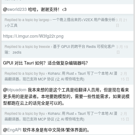
@
sworld233
哈哈，谢谢支持！<3
Replied to a topic by largep
一个晚上撸出来的<V2EX 用户画像分析
3 月 21
›
日
>小工具
https://i.imgur.com/W3fg22r.png
Replied to a topic by treexie
基于 GPUI 的跨平台 Redis 可视化客户
3 月 19
›
日
端： zedis
GPUI 对比 Tauri 如何？适合做复杂编辑器吗？
Replied to a topic by 9yu
Koharu: 用 Rust + Tauri 写了一个本地 AI 漫
2 月
›
15 日
画翻译器，现已支持 MCP 协议 (让 AI 帮你啃生肉)
@
btpuadom
我本来想的是这个工具是给翻译人员用，但是现在看来
更多用的是是读者。本地要跑模型的，需要一些性能需求，如果说模
型都跑在云上的话完全是可以的。
Replied to a topic by 9yu
Koharu: 用 Rust + Tauri 写了一个本地 AI 漫
2 月
›
15 日
画翻译器，现已支持 MCP 协议 (让 AI 帮你啃生肉)
@
EngAPI
软件本身是有中文简体/繁体界面的。