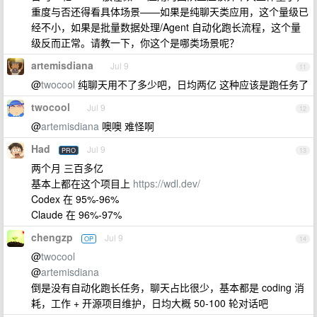
重度与否还得看具体场景——如果是纯聊天类应用，这个量级已
经不小，如果是批量数据处理/Agent 自动化跑长流程，这个量
级反而正常。请教一下，你这个是哪类场景呢？
artemisdiana
Jul 9
11
@
twocool
纯聊天用不了多少吧，日均两亿 这种应该是跑任务了
twocool
Jul 9
12
@
artemisdiana
噢噢 难怪啊
Had
Jul 9
PRO
13
两个月 三百多亿
基本上都在这个项目上
https://wdl.dev/
Codex 在 95%-96%
Claude 在 96%-97%
chengzp
Jul 9
OP
14
@
twocool
@
artemisdiana
倒是没有自动化跑长任务，聊天占比很少，基本都是 coding 消
耗，工作 + 开源项目维护，日均大概 50-100 轮对话吧