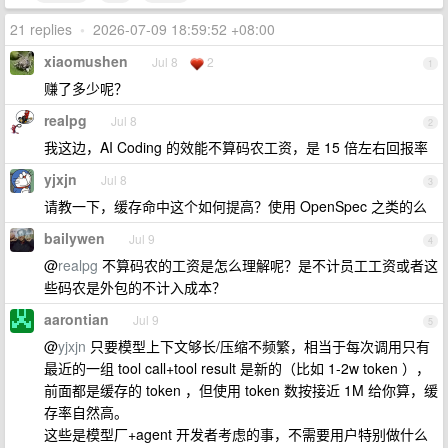
21 replies
•
2026-07-09 18:59:52 +08:00
xiaomushen
Jul 8
2
1
赚了多少呢？
realpg
Jul 8
2
我这边，AI Coding 的效能不算码农工资，是 15 倍左右回报率
yjxjn
Jul 8
3
请教一下，缓存命中这个如何提高？使用 OpenSpec 之类的么
bailywen
Jul 9
4
@
realpg
不算码农的工资是怎么理解呢？是不计员工工资或者这
些码农是外包的不计入成本？
aarontian
Jul 9
5
@
yjxjn
只要模型上下文够长/压缩不频繁，相当于每次调用只有
最近的一组 tool call+tool result 是新的（比如 1-2w token ），
前面都是缓存的 token ，但使用 token 数按接近 1M 给你算，缓
存率自然高。
这些是模型厂+agent 开发者考虑的事，不需要用户特别做什么