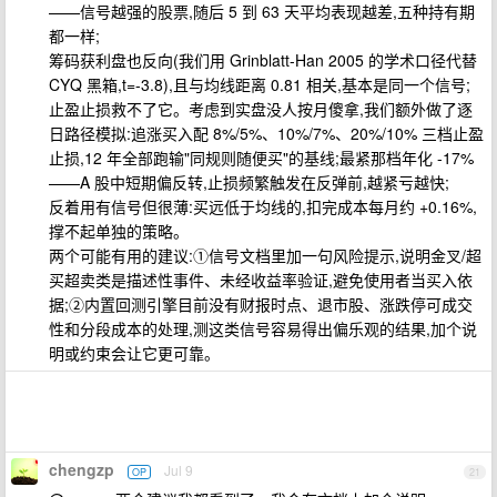
——信号越强的股票,随后 5 到 63 天平均表现越差,五种持有期
都一样;
筹码获利盘也反向(我们用 Grinblatt-Han 2005 的学术口径代替
CYQ 黑箱,t=-3.8),且与均线距离 0.81 相关,基本是同一个信号;
止盈止损救不了它。考虑到实盘没人按月傻拿,我们额外做了逐
日路径模拟:追涨买入配 8%/5%、10%/7%、20%/10% 三档止盈
止损,12 年全部跑输"同规则随便买"的基线;最紧那档年化 -17%
——A 股中短期偏反转,止损频繁触发在反弹前,越紧亏越快;
反着用有信号但很薄:买远低于均线的,扣完成本每月约 +0.16%,
撑不起单独的策略。
两个可能有用的建议:①信号文档里加一句风险提示,说明金叉/超
买超卖类是描述性事件、未经收益率验证,避免使用者当买入依
据;②内置回测引擎目前没有财报时点、退市股、涨跌停可成交
性和分段成本的处理,测这类信号容易得出偏乐观的结果,加个说
明或约束会让它更可靠。
chengzp
Jul 9
OP
21