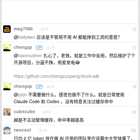
msg7086
Jul 9
6
@
bailywen
应该是不管用不用 AI 都能挣到工资的意思？
chengzp
Jul 9
OP
7
@
xiaomushen
扎心了，老铁。就是工作中会用，然后维护了个
开源项目，分逼不挣，用爱发电😂
https://github.com/chengzuopeng/stock-sdk
chengzp
Jul 9
OP
8
@
yjxjn
不需要做什么，感觉也做不了什么。就是日常使用
Claude Code 和 Codex ，没有特意关注过缓存命中
cubecube
Jul 9
9
越是不主动管理缓存，命中率越是高
twocool
Jul 9
10
日均 2 亿 token 放在做 AI 应用的团队里应该算中大型体量了，