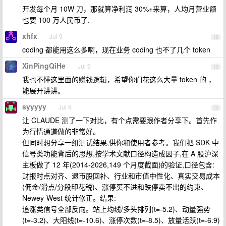
开发每个月 10W 刀，那就算净利润 30%+来算，人均月营业额
也要 100 万人民币了.
xhfx
Jul 9
18
coding 都能用这么多啊，现在业务 coding 也不了几个 token
XinPingQiHe
Jul 9
19
我也不懂这里面的赚钱逻辑，希望你们花这么大量 token 的 ，
能展开讲讲。
syyyyy
Jul 9
20
让 CLAUDE 测了一下对比，有个点需要跟作者分享下。首先作
为行情通道做的非常好。
但同时想分享一组测试结果,供你和使用者参考。我们把 SDK 中
信号类功能背后的思想,按学术文献口径构造成因子,在 A 股沪深
主板做了 12 年(2014-2026,149 个月度截面)的验证,口径包含:
财报时点对齐、退市股回补、行业和市值中性化、真实交易成本
(佣金/滑点/分段印花税)、涨停买不进和跌停卖不出的约束、
Newey-West 统计修正。结果:
追涨类信号全部反向。站上均线/多头排列(t=-5.2)、动量强势
(t=-3.2)、大阳线(t=-10.6)、涨停次数(t=-8.5)、放量活跃(t=-6.9)