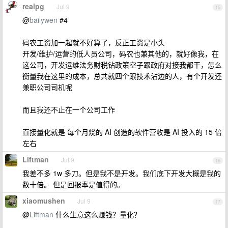
realpg
Jul 9
15
@
bailywen
#4
码农工资加一起就不好算了，反正工资是小头
开发/维护/运营的低人员公司，码农也兼其他的，就好像我，在
这公司，开发运维法务财税钻政策空子跟政府对接我都干，怎么
衡量我在这里的成本，总共就四个跟技术沾边的人，有个开发还
兼职公司司机呢
而且我还不止在一个公司工作
直接量化就是 每个月烧的 AI 创造的软件营收是 AI 投入的 15 倍
左右
Liftman
Jul 9
16
我差不多 1w 多刀。但是我不是开发。我们底下开发大概是我的
数十倍。 但是回报率是值得的。
xiaomushen
Jul 9
17
@
Liftman
什么生意这么赚钱？量化？