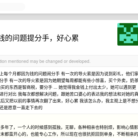
钱的问题提分手，好心累
mation mentioned may be changed or developed.
上每个月都因为钱的问题闹分手 有一次的导火索是因为说到彩礼，他们
分手 有一次的导火索是因为她期望每周都能有些小惊喜，买个外卖，奶
买的东西是智商税，要分手 ... 她觉得我金钱上付出太少，她可以遇到更
进行对比 我每次都想解决问题，跟她苦口婆心的表达我的想法和对她的
然后又把以前的事情再次翻了出来，好心累 我该怎么办，我主观上是不想
还是愿意一直走下去的
好多年了，一个人的时候感到孤独，无聊，各种相亲也特别烦，影响心情
周末都蛮开心的，也能专心工作，所以现在也很抗拒回到单身，不断相亲