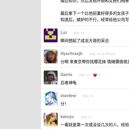
婚恋知识，然后发帖开始和女粉们相亲
最后拿下一个比他前妻好得多的女孩子
知道后，嫉妒的不行，经常给他公司写
Loi
May 14
瞬间想起了成龙大哥的采访
Hyschtaxjh
May 14 via iPhone
分啊 來東京帶你找櫻花妹 情緒價值很
Garrix
3
May 14
忍者神龟
stardew
May 14
分！
katoyu
May 14
一看就是第一次或没谈几次的人，经验