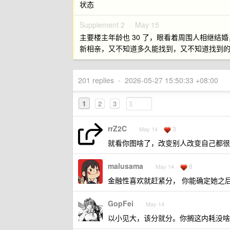
状态
Supplement 2 ·
May 15
主要楼主年龄也 30 了，眼看着周围人相继
新相亲，又不知道多久能找到，又不知道找到
201 replies
•
2026-05-27 15:50:33 +08:00
1
2
3
rrZ2C
3
May 14
就看你图啥了，改变别人改变自己都很
malusama
8
May 14
金融性喜欢就赶紧分， 你能确定她之
GopFei
May 14
以小见大，该分就分。你搁这内耗没啥