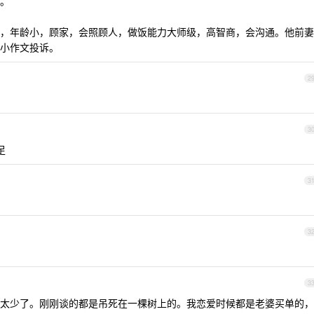
。
，年龄小，顾家，会照顾人，做饭能力大师级，高智商，会沟通。他前妻
小作文投诉。
2
3
足
3
3
3
太少了。刚刚谈的都是吊死在一棵树上的。我恋爱时候都是老婆买单的，