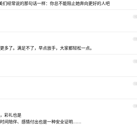
像集美们经常说的那句话一样：你总不能阻止她奔向更好的人吧
1
1
更多了。满足不了，早点放手，大家都轻松一点。
1
1
1
，彩礼也是
时间陪伴、感情付出也是一种安全证明……