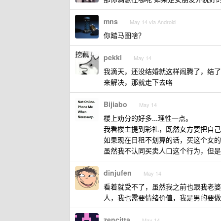
mns
May 14 via Android
你踏马图啥？
pekki
May 14
我滴天，还没结婚就这样闹腾了，结了
来解决，那就走下去咯
Bijiabo
May 14
楼上劝分的好多...理性一点。
我看楼主提到彩礼，既然女方要把自己
如果现在日租不划算的话，买这个女的
虽然我不认同买卖人口这个行为，但是似
dinjufen
May 14
看着就受不了，虽然我之前也跟我老婆
人，我也需要情绪价值，我是男的要做
zencitta
May 14