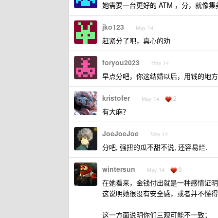
她需要一台更好的 ATM ，分，就
jko123
May 14
赶紧分了吧，真心的劝
foryou2023
May 14
早点分吧，你这结婚以后，用钱的地方
kristofer
2
May 14
有大麻？
JoeJoeJoe
May 14
分吧, 强扭的瓜不甜不说, 还容易烂.
wintersun
3
May 14
在她看来，金钱付出就是一种感情证明
这说明她很没有安全感，或者并不懂得
这一方面说明你们三观可能不一致；