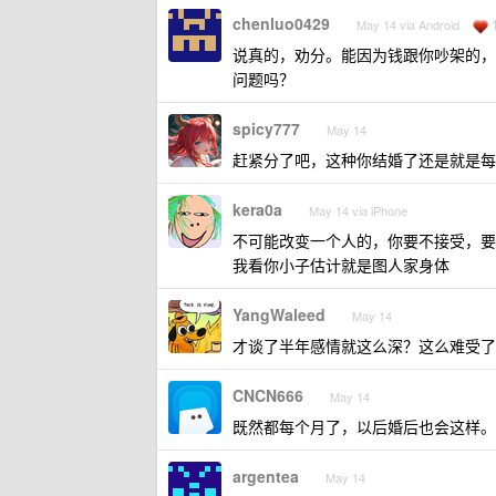
chenluo0429
May 14 via Android
说真的，劝分。能因为钱跟你吵架的，
问题吗？
spicy777
May 14
赶紧分了吧，这种你结婚了还是就是每
kera0a
May 14 via iPhone
不可能改变一个人的，你要不接受，要
我看你小子估计就是图人家身体
YangWaleed
May 14
才谈了半年感情就这么深？这么难受了
CNCN666
May 14
既然都每个月了，以后婚后也会这样。
argentea
May 14