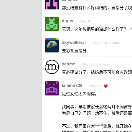
都没结婚有什么好纠结的，直接分了呗
digitv
May 14
无语，这年头把男的逼成什么样了?一
SkywalkerJi
May 14 via Android
要彩礼直接分
xenme
May 14 via iPhone
真心建议分了，结婚后不可能会有改观
laminux29
2
May 14
见过女性太少闹得。
我同事，早期被家长灌输两耳不闻窗外
为是自己的问题，劝不住，最后还是离
不过，我同事在大学毕业后，就开始在知