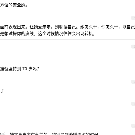
方位的安全感。
1
面前表现出来。让她爱走走，别耽误自己。她怎么干，你怎么干，以自己
是想试探你的底线。这个时候情况往往会出现转机。
1
备坚持到 70 岁吗？
1
子
1
1
的话，她本身肯定有落差的，特别是到谈婚论嫁的时候