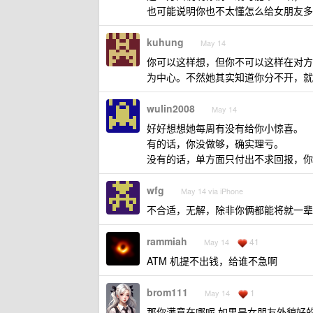
也可能说明你也不太懂怎么给女朋友多
kuhung
May 14
你可以这样想，但你不可以这样在对方
为中心。不然她其实知道你分不开，就
wulin2008
May 14
好好想想她每周有没有给你小惊喜。
有的话，你没做够，确实理亏。
没有的话，单方面只付出不求回报，你准
wfg
May 14 via iPhone
不合适，无解，除非你俩都能将就一辈
rammiah
41
May 14
ATM 机提不出钱，给谁不急啊
brom111
1
May 14
那你满意在哪呢 如果是女朋友外貌好