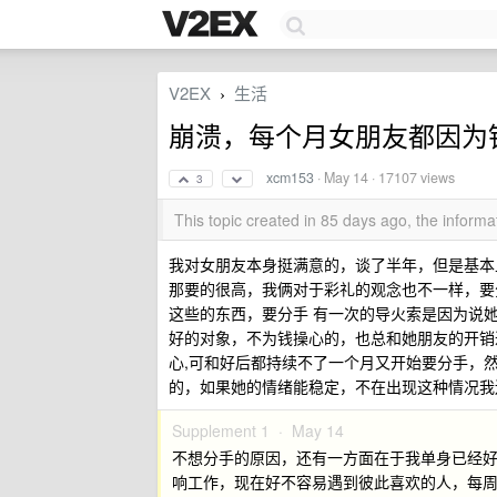
V2EX
生活
›
崩溃，每个月女朋友都因为
xcm153
·
May 14
· 17107 views
3
This topic created in 85 days ago, the infor
我对女朋友本身挺满意的，谈了半年，但是基本
那要的很高，我俩对于彩礼的观念也不一样，要
这些的东西，要分手 有一次的导火索是因为说她
好的对象，不为钱操心的，也总和她朋友的开销
心,可和好后都持续不了一个月又开始要分手，
的，如果她的情绪能稳定，不在出现这种情况我
Supplement 1 ·
May 14
不想分手的原因，还有一方面在于我单身已经
响工作，现在好不容易遇到彼此喜欢的人，每