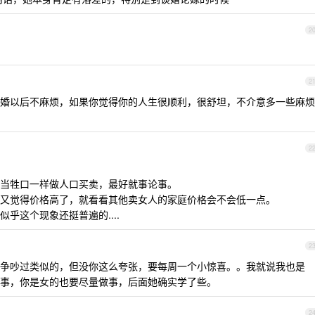
2
2
婚以后不麻烦，如果你觉得你的人生很顺利，很舒坦，不介意多一些麻烦
2
当牲口一样做人口买卖，最好就事论事。
又觉得价格高了，就看看其他卖女人的家庭价格会不会低一点。
乎这个现象还挺普遍的....
2
争吵过类似的，但没你这么夸张，要每周一个小惊喜。。我就说我也是
事，你是女的也要尽量做事，后面她确实学了些。
2