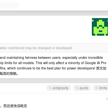
rmation mentioned may be changed or developed.
and maintaining fairness between users, especially under incredible
limits for all models. This will only affect a minority of Google AI Pro
 Ultra, which continues to be the best plan for power developers! 原文如
每周的限额。
antigravity
quota
limits
，而且很快消耗完