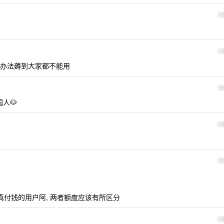
1
1
办法薅到大家都不能用
1
人🐶
1
1
真付钱的用户阿, 两者额度应该有所区分
1