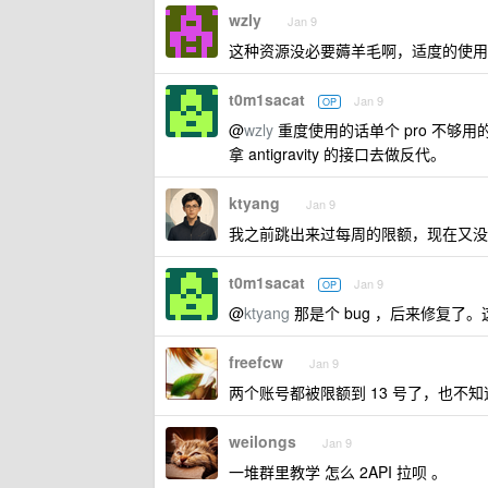
wzly
Jan 9
这种资源没必要薅羊毛啊，适度的使用
t0m1sacat
Jan 9
OP
@
wzly
重度使用的话单个 pro 不够用
拿 antigravity 的接口去做反代。
ktyang
Jan 9
我之前跳出来过每周的限额，现在又没
t0m1sacat
Jan 9
OP
@
ktyang
那是个 bug ，后来修复
freefcw
Jan 9
两个账号都被限额到 13 号了，也不
weilongs
Jan 9
一堆群里教学 怎么 2API 拉呗 。