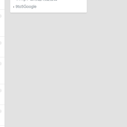
9to5Google
›
2
3
4
5
6