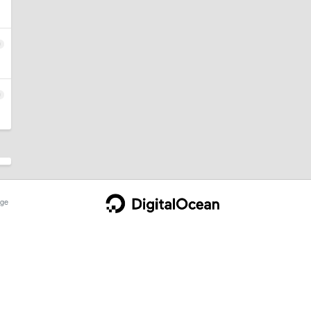
9
0
ge