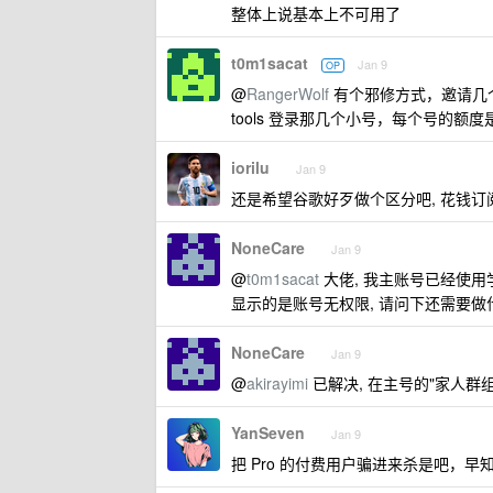
整体上说基本上不可用了
t0m1sacat
Jan 9
OP
@
RangerWolf
有个邪修方式，邀请几个小号进
tools 登录那几个小号，每个号的额度是独
iorilu
Jan 9
还是希望谷歌好歹做个区分吧, 花钱订
NoneCare
Jan 9
@
t0m1sacat
大佬, 我主账号已经使用学生开
显示的是账号无权限, 请问下还需要做
NoneCare
Jan 9
@
akirayimi
已解决, 在主号的"家人群组"找
YanSeven
Jan 9
把 Pro 的付费用户骗进来杀是吧，早知道