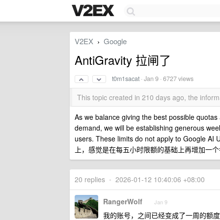
V2EX
Google
›
AntiGravity 拉闸了
t0m1sacat
·
Jan 9
· 6727 views
This topic created in 210 days ago, the info
As we balance giving the best possible quotas 
demand, we will be establishing generous weekly 
users. These limits do not apply to Google AI
上，感觉是在每五小时限额的基础上再增加一个
20 replies
•
2026-01-12 10:40:06 +08:00
RangerWolf
Jan 9
我的账号，之间已经变成了一周的额度