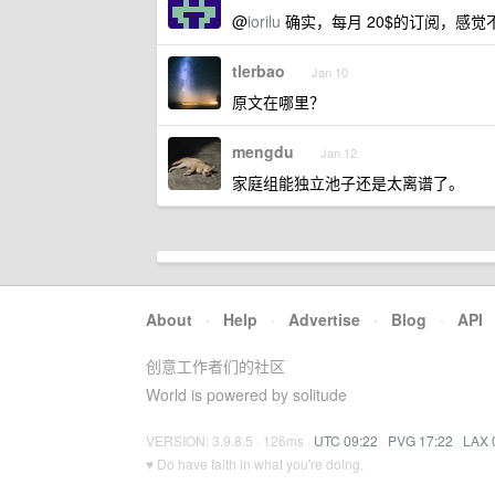
@
iorilu
确实，每月 20$的订阅，感
tlerbao
Jan 10
原文在哪里？
mengdu
Jan 12
家庭组能独立池子还是太离谱了。
About
·
Help
·
Advertise
·
Blog
·
API
创意工作者们的社区
World is powered by solitude
VERSION: 3.9.8.5 · 126ms ·
UTC 09:22
·
PVG 17:22
·
LAX 
♥ Do have faith in what you're doing.