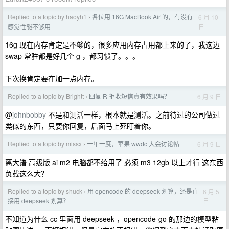
Replied to a topic by haoyh1
各位用 16G MacBook Air 的，有没有
6 月 10
›
日
感觉性能不够用
16g 现在内存肯定是不够的，很多应用内存占用都上来的了，我这边
swap 常驻都是好几个 g ，都习惯了。。。
下次换肯定要在加一点内存。
Replied to a topic by Brightt
回复 R 拒收短信真有效果吗？
6 月 9 日
›
@
johnbobby
不是和测活一样，根本就是测活。之前待过的公司做过
类似的东西，只要你回复，后面马上死盯着你。
Replied to a topic by missx
一年一度，苹果 wwdc 大会讨论帖
6 月 9 日
›
离大谱 高级版 ai m2 电脑都不给用了 必须 m3 12gb 以上才行 这东西
负载这么大？
Replied to a topic by shuck
用 opencode 的 deepseek 划算，还是直
6 月 5
›
日
接用 deepseek 划算？
不知道为什么 cc 里面用 deepseek ，opencode-go 的那边的模型粘