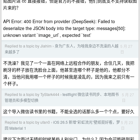
贴图片进 cc 直接报错，但是官方的不报错，他们到底支不支持读取图
片来的？
API Error: 400 Error from provider (DeepSeek): Failed to
deserialize the JSON body into the target type: messages[50]:
unknown variant `image_url`, expected `text`
Replied to a topic by Jiahim
身为广东人，为啥我身边不洗澡的人越
5 月 27
›
日
来越多了
不洗澡？我见了一个一直在网络上远程合作的朋友，合住几天，我把
刷牙的杯子放在洗脸台上面，他甚至连哪个杯子是他的，他都分不
清，当他问我用哪一个杯子的时候我是凌乱的，因为我来之前只有一
个杯子。
Replied to a topic by TyStark444
testflight 微信读书同步、本地图书
5 月 27
›
日
管理员和多模型切换
这个导入微信读书里的书籍，不能全选的话那么多一个个点，要好久
Replied to a topic by ufan0
iOS 26.5 新增“彩虹流光”壁纸挺好看，梦
5 月 23
›
日
回 Material 1
建议下次雨过天晴的时候某些人别出门，为什么？因为会可能碰到彩