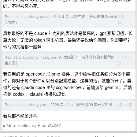
虹，不得被恶心死。
Replied to a topic by watara
如何让 ChatGPT 的回答风格向 Gemini
5 月 20
›
日
靠拢啊？
风格最好的不是 claude ？克制的表达才是最屌的，gpt 絮絮叨叨，长
篇大论，无情的 token 输出机器，最后还要说给你画图，你需要吗？
他写的文档都一股味
Replied to a topic by meetyuan
AI 太烧钱了，有什么好的大模型组
4 月 21
›
日
合方案？
我自用的是 opencode 加 omo 插件，这个插件把任务细分为多个部
件，你对于每个部件可以分别配置模型，这样的话，就能拆开了。类
似的还有 claude code 里的 ccg-workflow ，前端派给 gemini ，后端
扔给 codex ，claude 桥接和规划。
Replied to a topic by yzqn
2026 年 Infuse 值得花$99 美元买断吗
4 月 14 日
›
看片都不能多开🐶
More replies by Ethan24067
»