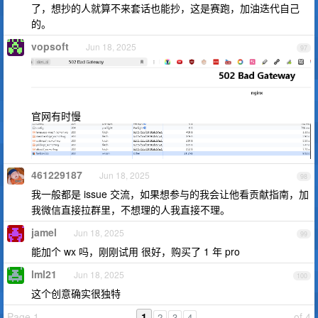
了，想抄的人就算不来套话也能抄，这是赛跑，加油迭代自己
的。
vopsoft
Jun 18, 2025
97
官网有时慢
461229187
Jun 18, 2025
98
我一般都是 issue 交流，如果想参与的我会让他看贡献指南，加
我微信直接拉群里，不想理的人我直接不理。
jamel
Jun 18, 2025
99
能加个 wx 吗，刚刚试用 很好，购买了 1 年 pro
lml21
Jun 18, 2025
100
这个创意确实很独特
Page 1
1
of 4
2
3
4