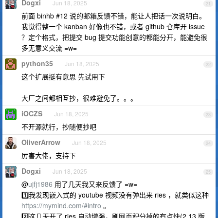
Dogxi
Jun 18, 2025
21
前面 binhb #12 说的邮箱反馈不错，能让人把话一次说明白。
我觉得整一个 kanban 好像也不错，或者 github 仓库开 issue
？定个格式，把提交 bug 提交功能创意的都能分开，能避免很
多无意义交流 =w=
python35
Jun 18, 2025
22
这个扩展挺有意思 先试用下
大厂之间都相互抄，很难避免了。。。
iOCZS
Jun 18, 2025
23
不开源就行，抄随便抄吧
OliverArrow
Jun 18, 2025
24
厉害大佬，支持下
Dogxi
Jun 18, 2025
25
@
ujfj1986
用了几天我又来反馈了 =w=
1️⃣我发现嵌入式的 youtube 视频没有弹出来 ries ，就类似这种
https://mymind.com/#intro
。
2️⃣这几天开了 ries 自动增强，刷网页积分掉的有点快(2.13 版