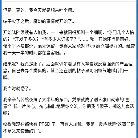
但是，真的，我今天就是想来吐个槽。
帖子火了之后，魔幻的事情就开始了。
开始陆陆续续有人加我，一上来就问得那叫一个细啊，“你们几个人搞
的？”“开发了多久？”“有多少人订阅了？”…… 我一开始还当是同好，
傻乎乎地啥都说，毫无保留，觉得大家能对 Ries 感兴趣挺好的。经常
我一天一半的时间都在当客服。。
结果呢？我真是服了。后面就偶尔看见有人拿着我反复强调的产品理
念，自己去弄个类似的，甚至还在别的帖子里阴阳怪气地踩我们一
脚。
我当时就懵了。
我辛辛苦苦熬夜搞了大半年的东西，凭啥就成了别人张口就来的“创
意”？我一片热心，掏心掏肺地跟你交流，你把我当傻子，搁这儿套话
呢？
搞得我现在都快有 PTSD 了，再有人加我，我第一反应就是“这哥们是
不是又来套话的？”。