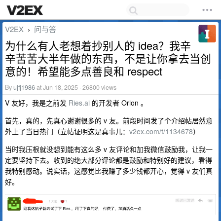
V2EX
问与答
›
为什么有人老想着抄别人的 idea？我辛
辛苦苦大半年做的东西，不是让你拿去当创
意的！希望能多点善良和 respect
By
ujfj1986
at Jun 18, 2025 · 26800 views
V 友好，我是之前发
Ries.ai
的开发者 Orion 。
首先，真的，先真心谢谢很多的 v 友。前段时间发了个介绍帖居然意
外上了当日热门（立帖证明这是真事儿：
v2ex.com/t/1134678
）
当时我压根就没想到能有这么多 v 友评论和加我微信鼓励我，让我一
定要坚持下去。收到的绝大部分评论都是鼓励和特别好的建议，看得
我特别感动。说实话，这感觉比我赚了多少钱都开心，觉得 v 友们真
好。