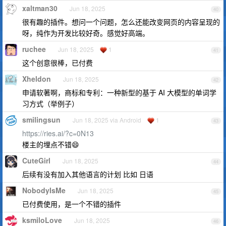
xaltman30
Jun 18, 2025
40
很有趣的插件。想问一个问题，怎么还能改变网页的内容呈现的
呀，纯作为开发比较好奇。感觉好高端。
ruchee
Jun 18, 2025
1
41
这个创意很棒，已付费
Xheldon
Jun 18, 2025
42
申请软著啊，商标和专利：一种新型的基于 AI 大模型的单词学
习方式（举例子）
smilingsun
Jun 18, 2025 via Android
1
43
https://ries.ai/?c=0N13
楼主的埋点不错😄
CuteGirl
Jun 18, 2025
44
后续有没有加入其他语言的计划 比如 日语
NobodyIsMe
Jun 18, 2025
45
已付费使用，是一个不错的插件
ksmiloLove
Jun 18, 2025
46