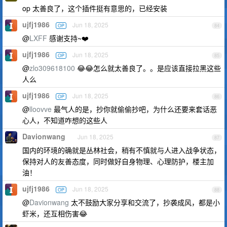
op 太善良了，这个插件挺有意思的，已经安装
ujfj1986
Jun 18, 2025
OP
84
@
LXFF
感谢支持~❤️
ujfj1986
Jun 18, 2025
OP
85
@
zlo309618100
😂😂怎么就太善良了。。是应该直接拉黑这些
人么
ujfj1986
Jun 18, 2025
OP
86
@
lloovve
最气人的是，抄你就偷偷抄吧，为什么还要来套话恶
心人，不知道咋想的这些人
Davionwang
Jun 18, 2025
87
国内的环境的确就是丛林社会，稍有不慎就与人进入战争状态，
保持对人的友善态度，同时做好自身物理、心理防护，楼主加
油！
ujfj1986
Jun 18, 2025
OP
88
@
Davionwang
太不鼓励大家分享和交流了，抄袭成风，都是小
虾米，还互相伤害😂