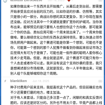
95
如果你做出来一个东西并且开始推广，从幕后走到台前，那需要
开始承受且应对台前的压力的，比如你说的抄袭、仿照等，其实
只是很小的一部分，商战比你想的其实更复杂，至少你现在服务
还没崩。应对方法其中一个关键就是要扩宽你的护城河。当你发
布出来，能够预见的是只要有人也想往你这个方向做，那可能第
二个你的仿品、类似应用可能一个周末就出来了。一个周末你能
做啥，要么继续优化让你的东西永远保持领先，要么快速占领市
场先把用户做起来。这个赛道可能是你第一个想到，可能也不是
你，可能第一个想到的那个人犹豫不做看到你做起来验证市场之
后觉得大有可为于是做了，可能也是一些所谓的聪明人套你核心
技术少走弯路。但是，商业就是这样，这个赛道不可能只有你一
个人去走或者你可以走。我并没有说这个支持抄袭的意思，我只
是想阐述部分市场规律。这就是现实。你一人半年做出来，可能
别人组个队能够缩短你这个周期。
blank0ken
Jun 18, 2025
96
种子付费用户前来支持，我挺喜欢这个产品的，但目前确实也有
不少还需要打磨的地方，楼主加油。
对于有人来套话，只能自己多注意一点了，闲聊的和真实反馈问
题的，应该还是好区分的。另外也不用太介意，毕竟产品都上线