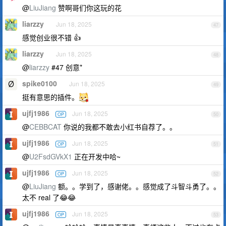
@
LiuJiang
赞啊哥们你这玩的花
liarzzy
Jun 18, 2025
47
感觉创业很不错 👍
liarzzy
Jun 18, 2025
48
@
liarzzy
#47 创意*
spike0100
Jun 18, 2025
49
挺有意思的插件。
ujfj1986
Jun 18, 2025
OP
50
@
CEBBCAT
你说的我都不敢去小红书自荐了。。
ujfj1986
Jun 18, 2025
OP
51
@
U2FsdGVkX1
正在开发中哈~
ujfj1986
Jun 18, 2025
OP
52
@
LiuJiang
额。。学到了，感谢佬。。感觉成了斗智斗勇了。。
太不 real 了😂😂
ujfj1986
Jun 18, 2025
OP
53