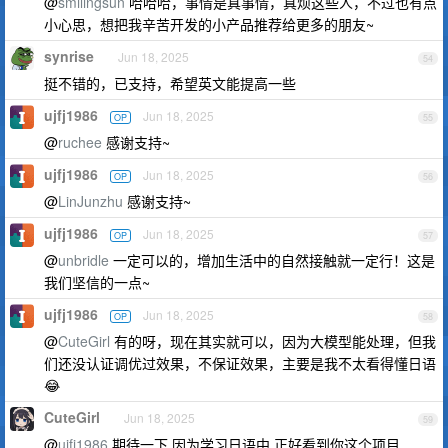
@
smilingsun
哈哈哈，事情是真事情，真烦这些人，不过也有点
小心思，想把我辛苦开发的小产品推荐给更多的朋友~
synrise
Jun 18, 2025
54
挺不错的，已支持，希望英文能提高一些
ujfj1986
Jun 18, 2025
OP
55
@
ruchee
感谢支持~
ujfj1986
Jun 18, 2025
OP
56
@
LinJunzhu
感谢支持~
ujfj1986
Jun 18, 2025
OP
57
@
unbridle
一定可以的，增加生活中的自然接触就一定行！这是
我们坚信的一点~
ujfj1986
Jun 18, 2025
OP
58
@
CuteGirl
有的呀，现在其实就可以，因为大模型能处理，但我
们还没认证调优过效果，不保证效果，主要是我不太看得懂日语
😂
CuteGirl
Jun 18, 2025
59
@
ujfj1986
期待一下 因为学习日语中 正好看到你这个项目