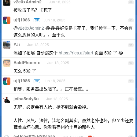
v2e0xAdmin2
Jun 18, 2025
89
被攻击了吗？卡死了
ujfj1986
Jun 18, 2025
OP
90
@
v2e0xAdmin2
😂😂😂好像是卡死了，我们检查一下，不会有
这么恶意的人吧。。至于么
YJi
Jun 18, 2025
91
添加了拓展 自动跳这个
https://ries.ai/start
页面 502 了 😂
BaldPhoenix
Jun 18, 2025
92
怎么 502 了
ujfj1986
Jun 18, 2025
OP
93
稍等，服务器出故障了。。正在检查。。
jciba5n4y6u
Jun 18, 2025
94
无解，必定会有人抢，抢不到就会毁掉。
人性、风气、法律，洼地名副其实。虽然老外也坏，但至少还要
藏着点坏心思。你看看宿州抢土豆的那些人
8zU02dFZkHXS6230
Jun 18, 2025
1