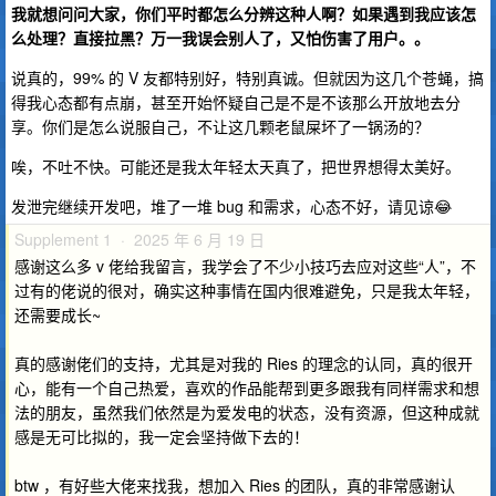
我就想问问大家，你们平时都怎么分辨这种人啊？如果遇到我应该怎
么处理？直接拉黑？万一我误会别人了，又怕伤害了用户。。
说真的，99% 的 V 友都特别好，特别真诚。但就因为这几个苍蝇，搞
得我心态都有点崩，甚至开始怀疑自己是不是不该那么开放地去分
享。你们是怎么说服自己，不让这几颗老鼠屎坏了一锅汤的？
唉，不吐不快。可能还是我太年轻太天真了，把世界想得太美好。
发泄完继续开发吧，堆了一堆 bug 和需求，心态不好，请见谅😂
Supplement 1 · 2025 年 6 月 19 日
感谢这么多 v 佬给我留言，我学会了不少小技巧去应对这些“人”，不
过有的佬说的很对，确实这种事情在国内很难避免，只是我太年轻，
还需要成长~
真的感谢佬们的支持，尤其是对我的 Ries 的理念的认同，真的很开
心，能有一个自己热爱，喜欢的作品能帮到更多跟我有同样需求和想
法的朋友，虽然我们依然是为爱发电的状态，没有资源，但这种成就
感是无可比拟的，我一定会坚持做下去的！
btw ，有好些大佬来找我，想加入 Ries 的团队，真的非常感谢认