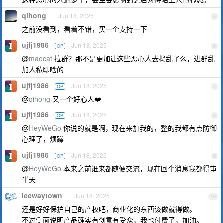
qihong
Jun 18, 2025
5
之前没看到，看着不错，买一个支持一下
ujfj1986
Jun 18, 2025
OP
6
@
maocat
拉群？那不是更加让这些恶心人去捣乱了么，进群乱
加人私聊啥的
ujfj1986
Jun 18, 2025
OP
7
@
qihong
又一个好心人❤️
ujfj1986
Jun 18, 2025
OP
8
@
HeyWeGo
你说的就是啊，现在来加我的，整的我都有点防御
心理了，烦躁
ujfj1986
Jun 18, 2025
OP
9
@
HeyWeGo
本来之前谁来都随便交流，现在回个消息我都得审
半天
leewaytown
Jun 18, 2025
10
还是好好保护自己的产权吧，商业化的东西该做就得做。
不过侧面说明产品确实有创意有受众，我也付费了，加油。