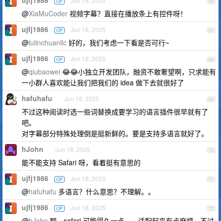
Jun 18, 2025
OP
66
@
XiaMuCoder
视频字幕？直接在播放条上有控件呀！
ujfj1986
Jun 18, 2025
OP
67
@
lulinchuanllc
好的，我们考虑一下看是否可行~
ujfj1986
Jun 18, 2025
OP
68
@
qiubaowei
😂😂小独立开发团队，融资不敢奢望啊，只求能有
一小群人喜欢能让我们把我们的 idea 做下去就很好了
hafuhafu
Jun 18, 2025
69
不过这种阅读时选一些词替换成要学习的语言插件很早就有了
吧。
对字幕部分特殊处理倒是挺新鲜的。要是支持多语言就好了。
hJohn
Jun 18, 2025
70
能不能支持 Safari 呀，看着挺有意思的
ujfj1986
Jun 18, 2025
OP
71
@
hafuhafu
多语言？什么意思？不理解。。
ujfj1986
Jun 18, 2025
OP
72
@
hJohn
额，safari 可能得久一点。。适配起来有点麻烦，不过