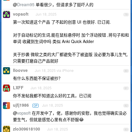
@
Dream95
单看很少，但请求多了挺吓人的
vopsoft
Jun 18, 2025
79
第一次知道这个产品 了不起的创意 UI 也很好. 已订阅.
对于自动标记的生词,能在鼠标悬停时 加个浮动按钮 ,将句子和和
单词 收藏到生词中吗 类似 Anki Quick Adder
关于抄袭 微软之类的大厂都避免不了被盗版 没必要为事儿生气,
只需要打磨自己产品就好
lloovve
Jun 18, 2025 via iPhone
80
有什么东西能不保证被抄？
LXFF
Jun 18, 2025
81
你不发帖我都不知道这么好的工具，已订阅
ujfj1986
Jun 18, 2025
OP
82
@
vopsoft
在开发中了，佬，感谢你的安慰，我也觉得确实没必
要生气，但就是感觉心里有点不舒服😂
zlo309618100
Jun 18, 2025
83