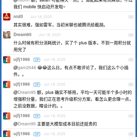
我们 mobile 快启动开发啦~
ntdll
Jun 18, 2025
73
其实很难，强如雷军，当初米聊也被腾讯给截胡。
Dream95
Jun 18, 2025
74
什么时候有积分消耗统计，买了个 plus 版本，不到一周积分就
用完了
ujfj1986
Jun 18, 2025
OP
75
@
gam2046
😂😂这么比，有点不敢评论了，我们这么个小插
件。。
ujfj1986
Jun 18, 2025
OP
76
@
Dream95
额，plus 确实不够用，平均一天可能半个多小时的
增强积分量，我们正在思考升级积分方案，看怎么更合理一点，
之前没数据，瞎设计的。。
ujfj1986
Jun 18, 2025
OP
77
@
Dream95
主要是大模型成本目前还挺贵的
ujfj1986
Jun 18, 2025
OP
78