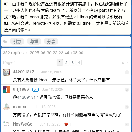
可，由于我们现阶段产品还有很多计划在实施中，也已经临时组建了
一个更多人但也不算大的 team 了，所以暂时不考虑 part-time 的形
式了哈，我们 base 北京，如果有想法 all-time 的佬可以联系我哟，
如果特别合适，remote 也可以，但需要 all-time ，尤其需要前端和算
法方向的佬~🤜
创意
尊重
分享
352 replies
•
2025-06-30 22:22:44 +08:00
Page 1
1
of 4
2
3
4
442091317
Jun 18, 2025
1
总有人想着抄 idea ，走捷径，林子大了，什么鸟都有
ujfj1986
Jun 18, 2025
OP
2
@
442091317
道理我也懂，但就是很恶心人
maocat
Jun 18, 2025
3
方向错了，直接拉讨论群，有什么问题再群里问/解答就行了
HeyWeGo
Jun 18, 2025
1
4
这种恶心的人遇多了，甚至会影响到之后对待陌生人的心态。