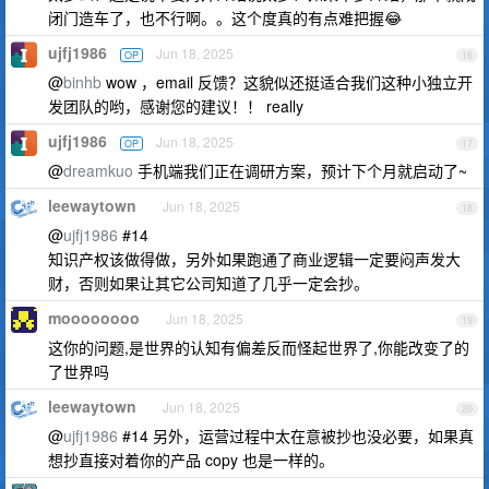
闭门造车了，也不行啊。。这个度真的有点难把握😂
ujfj1986
Jun 18, 2025
OP
16
@
binhb
wow ，email 反馈？这貌似还挺适合我们这种小独立开
发团队的哟，感谢您的建议！！ really
ujfj1986
Jun 18, 2025
OP
17
@
dreamkuo
手机端我们正在调研方案，预计下个月就启动了~
leewaytown
Jun 18, 2025
18
@
ujfj1986
#14
知识产权该做得做，另外如果跑通了商业逻辑一定要闷声发大
财，否则如果让其它公司知道了几乎一定会抄。
moooooooo
Jun 18, 2025
19
这你的问题,是世界的认知有偏差反而怪起世界了,你能改变了的
了世界吗
leewaytown
Jun 18, 2025
20
@
ujfj1986
#14 另外，运营过程中太在意被抄也没必要，如果真
想抄直接对着你的产品 copy 也是一样的。