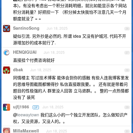
本)，有没有考虑出一个积分消耗明细，就比如能显示各个网站
积分消耗量？好把控一下 （积分掉太快我怕不注意几天一个月
额度就没了 = =
SantinoSong
Jun 18, 2025
26
疑似引流. 另外抄是必然的, 所谓 idea 又没有护城河, 代码不开
源增加抄的成本就行了.
HENQIGUAI
Jun 18, 2025
27
直接挂个付费咨询就好
dbak
Jun 18, 2025
28
同情楼主 写过技术博客 能体会到你的感触 有些人连我博客里发
的思维导图截图都懒得抄 私信直接跟我要。。 还有就是带着问
题目的性极强的人 群里没人回答 立马退群。。 整的一点热情都
没有了 装死
ujfj1986
Jun 18, 2025
OP
29
@
leewaytown
我们这么小的一个独立开发团队，怎么做知识产
权，又没资源，又没人的。。
MillaMaxwell
Jun 18, 2025
30