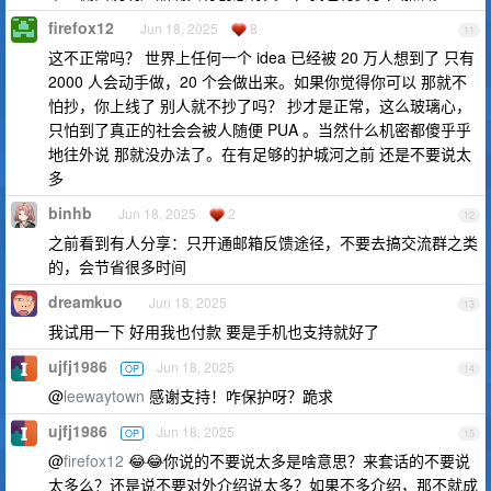
firefox12
Jun 18, 2025
8
11
这不正常吗？ 世界上任何一个 idea 已经被 20 万人想到了 只有
2000 人会动手做，20 个会做出来。如果你觉得你可以 那就不
怕抄，你上线了 别人就不抄了吗？ 抄才是正常，这么玻璃心，
只怕到了真正的社会会被人随便 PUA 。当然什么机密都傻乎乎
地往外说 那就没办法了。在有足够的护城河之前 还是不要说太
多
binhb
Jun 18, 2025
2
12
之前看到有人分享：只开通邮箱反馈途径，不要去搞交流群之类
的，会节省很多时间
dreamkuo
Jun 18, 2025
13
我试用一下 好用我也付款 要是手机也支持就好了
ujfj1986
Jun 18, 2025
OP
14
@
leewaytown
感谢支持！咋保护呀？跪求
ujfj1986
Jun 18, 2025
OP
15
@
firefox12
😂😂你说的不要说太多是啥意思？来套话的不要说
太多么？还是说不要对外介绍说太多？如果不多介绍，那不就成