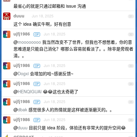
最省心的就是只通过邮箱和 issue 沟通
duuu
Jun 18, 2025
31
这个 idea 确实牛啊，好有创意
ujfj1986
Jun 18, 2025
OP
32
@
moooooooo
我当然改变不了世界，但我也不想憋着，你的意
思难道是只能自己消化？哪那么容易就看淡了。。除非是旁观者
清。。
ujfj1986
Jun 18, 2025
OP
33
@
Dogxi
会增加的哈~感谢反馈~
ujfj1986
Jun 18, 2025
OP
34
@
HENQIGUAI
😂😂这也太奇葩了
ujfj1986
Jun 18, 2025
OP
35
@
dbak
感觉很多人的热情就是这样被逐渐磨灭的。。
ujfj1986
Jun 18, 2025
OP
36
@
duuu
目前只是 idea 阶段，体验还有非常大的提升空间😂