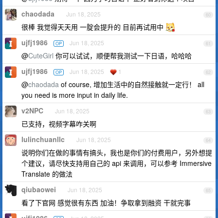
chaodada
Jun 18, 2025
60
很棒 我觉得天天用 一腚会提升的 目前再试用中
ujfj1986
Jun 18, 2025
OP
61
@
CuteGirl
你可以试试，顺便帮我测试一下日语，哈哈哈
ujfj1986
Jun 18, 2025
1
OP
62
@
chaodada
of course, 增加生活中的自然接触就一定行！ all
you need is more input in daily life.
v2NPC
Jun 18, 2025
63
已支持，视频字幕咋关啊
lulinchuanllc
Jun 18, 2025
64
说明你们在做的事情有搞头，我也是你们的付费用户，另外想提
个建议，请尽快支持用自己的 api 来调用，可以参考 Immersive
Translate 的做法
qiubaowei
Jun 18, 2025
65
看了下官网 感觉很有东西 加油！争取拿到融资 干就完事
ujfj1986