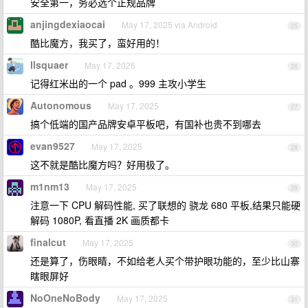
安全第一，务必选个正规品牌
anjingdexiaocai
May 17, 2025 via Android
25
酷比魔方，我买了，蛮好用的！
llsquaer
May 17, 2025
26
记得红米出的一个 pad 。999 主攻小学生
Autonomous
May 17, 2025
27
搞个低端的国产品牌安卓平板吧，有国补也贵不到哪去
evan9527
May 17, 2025
28
这不就是酷比魔方吗？好用极了。
m1nm13
May 17, 2025
29
注意一下 CPU 解码性能, 买了联想的 骁龙 680 平板,结果只能硬
解码 1080P, 看直播 2K 画质都卡
finalcut
May 17, 2025
30
还是算了，伤眼睛，不如给老人买个带护眼功能的，至少比山寨
瞎眼屏好
NoOneNoBody
May 17, 2025
31