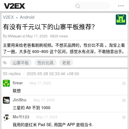
V2EX
Android
›
有没有千元以下的山寨平板推荐？
By
hhhsuan
at May 17, 2025 · 9829 views
主要用来给老爸看剧刷视频。不想买品牌的，性价比不高 。淘宝上看
了一圈，大多在 600~800 这个区间，感觉水有点深，不敢随意出手。
山寨平板
性价比高
老爸
55 replies
•
2025-05-28 02:33:46 +08:00
firear
May 17, 2025
1
联想
JinShu
May 17, 2025
2
三星的 A9 不到 1000
MoYi123
May 17, 2025
3
我用的是红米 Pad SE, 用国产 APP 是相当卡.