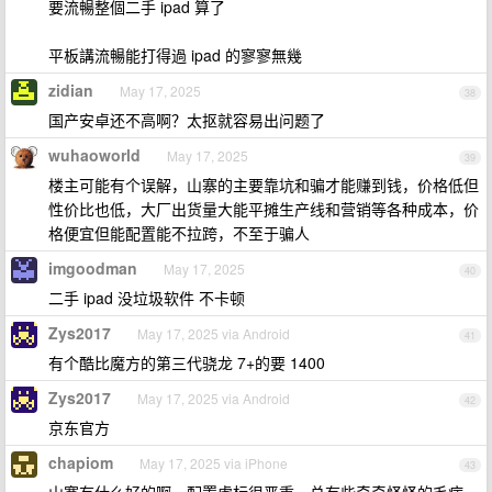
要流暢整個二手 ipad 算了
平板講流暢能打得過 ipad 的寥寥無幾
zidian
May 17, 2025
38
国产安卓还不高啊？太抠就容易出问题了
wuhaoworld
May 17, 2025
39
楼主可能有个误解，山寨的主要靠坑和骗才能赚到钱，价格低但
性价比也低，大厂出货量大能平摊生产线和营销等各种成本，价
格便宜但能配置能不拉跨，不至于骗人
imgoodman
May 17, 2025
40
二手 ipad 没垃圾软件 不卡顿
Zys2017
May 17, 2025 via Android
41
有个酷比魔方的第三代骁龙 7+的要 1400
Zys2017
May 17, 2025 via Android
42
京东官方
chapiom
May 17, 2025 via iPhone
43