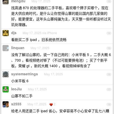
mengdu
May 17, 2025
13
找高通 870 的处理器的二手平板，喜欢哪个牌子买哪个，现在
是大供应商时代，是什么让你觉得山寨的能比国内那几家做的
好，能更便宜，这年头山寨纯骗为主，天天整一些听都没听过天
玑处理器。
djs
May 17, 2025 via iPhone
14
看剧买二手 ipad ，旧系统依然流畅
linquan
May 17, 2025
15
没有了解过山寨的，说一下自己用的：小米平板 5 ，二手大概 6
、700 ，看视频绝对够了（不过可能要换电池）；买了个新平
板，荣耀 gt ，新的大概 1400 ，看视频绰绰有余了
systemsettings
May 17, 2025
16
小米平板 6
leoJiu
May 17, 2025
17
山寨不如二手
s2555
May 17, 2025
2
18
给老人用还是二手 ipad 省心，安卓容易不小心安卓了乱七八糟