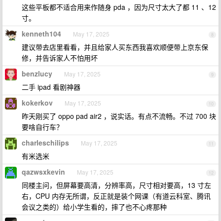
这些平板都不适合用来作随身 pda ，因为尺寸太大了都 11 、12
寸。
kenneth104
May 17, 2025
8
建议带去店里看看，并且给家人买东西我喜欢顺便带上京东保
修，并告诉家人不怕用坏
benzlucy
May 17, 2025
9
二手 ipad 看剧神器
kokerkov
May 17, 2025
10
昨天刚买了 oppo pad air2 ，说实话。有点不流畅。不过 700 块
要啥自行车？
charleschilips
May 17, 2025
11
有米选米
qazwsxkevin
May 17, 2025
12
同楼主问，但屏幕要高清，分辨率高，尺寸相对要高，13 寸左
右，CPU 内存无所谓，反正就是装个网课（有道云科室、腾讯
会议之类的）给小学生看的，摔了也不心疼那种