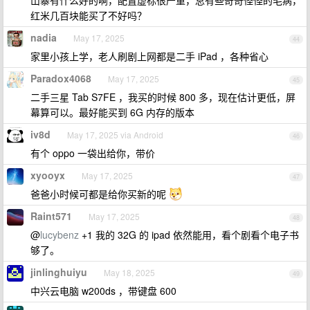
山寨有什么好的啊，配置虚标很严重，总有些奇奇怪怪的毛病，
红米几百块能买了不好吗？
nadia
May 17, 2025
44
家里小孩上学，老人刷剧上网都是二手 iPad ，各种省心
Paradox4068
May 17, 2025
45
二手三星 Tab S7FE ，我买的时候 800 多，现在估计更低，屏
幕算可以。最好能买到 6G 内存的版本
iv8d
May 17, 2025 via Android
46
有个 oppo 一袋出给你，带价
xyooyx
May 17, 2025
47
爸爸小时候可都是给你买新的呢
Raint571
May 17, 2025
48
@
lucybenz
+1 我的 32G 的 ipad 依然能用，看个剧看个电子书
够了。
jinlinghuiyu
May 18, 2025
49
中兴云电脑 w200ds ，带键盘 600