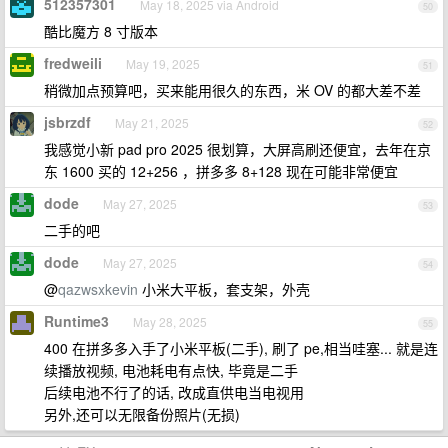
512357301
May 18, 2025 via Android
50
酷比魔方 8 寸版本
fredweili
May 19, 2025
51
稍微加点预算吧，买来能用很久的东西，米 OV 的都大差不差
jsbrzdf
May 21, 2025
52
我感觉小新 pad pro 2025 很划算，大屏高刷还便宜，去年在京
东 1600 买的 12+256 ，拼多多 8+128 现在可能非常便宜
dode
May 27, 2025
53
二手的吧
dode
May 27, 2025
54
@
qazwsxkevin
小米大平板，套支架，外壳
Runtime3
May 28, 2025
55
400 在拼多多入手了小米平板(二手), 刷了 pe,相当哇塞... 就是连
续播放视频, 电池耗电有点快, 毕竟是二手
后续电池不行了的话, 改成直供电当电视用
另外,还可以无限备份照片(无损)