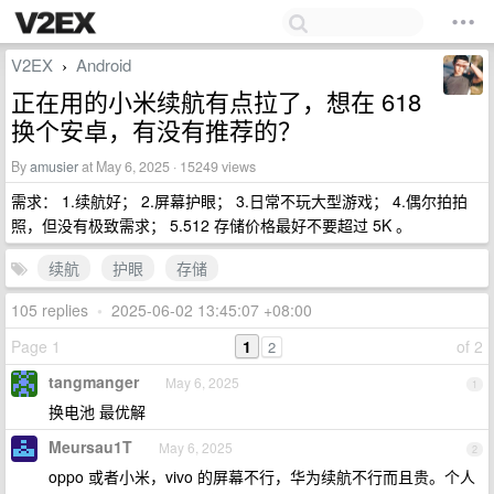
V2EX
Android
›
正在用的小米续航有点拉了，想在 618
换个安卓，有没有推荐的？
By
amusier
at May 6, 2025 · 15249 views
需求： 1.续航好； 2.屏幕护眼； 3.日常不玩大型游戏； 4.偶尔拍拍
照，但没有极致需求； 5.512 存储价格最好不要超过 5K 。
续航
护眼
存储
105 replies
•
2025-06-02 13:45:07 +08:00
Page 1
1
of 2
2
tangmanger
May 6, 2025
1
换电池 最优解
Meursau1T
May 6, 2025
2
oppo 或者小米，vivo 的屏幕不行，华为续航不行而且贵。个人