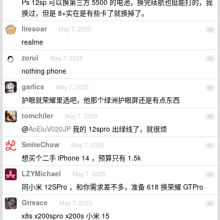
Ps 12sp 可以换第三方 5500 的电池，换完续航也挺能打的，我
换过，但是 8+实在是有些卡了就换掉了。
litesoar
May 7, 2025
63
realme
zorui
May 7, 2025
64
nothing phone
garlics
May 7, 2025
65
护眼就荣耀里选吧，他那个绿洲护眼屏还是有点东西
tomchiler
May 7, 2025
66
@
AoEiuV020JP
我的 12spro 出绿线了，就很烦
SmiteChow
May 7, 2025
67
想买个二手 iPhone 14 ，预算只有 1.5k
LZYMichael
May 7, 2025
68
同小米 12SPro ，和你需求差不多，准备 618 换荣耀 GTPro
Gtreace
May 7, 2025
69
x8s x200spro x200s 小米 15