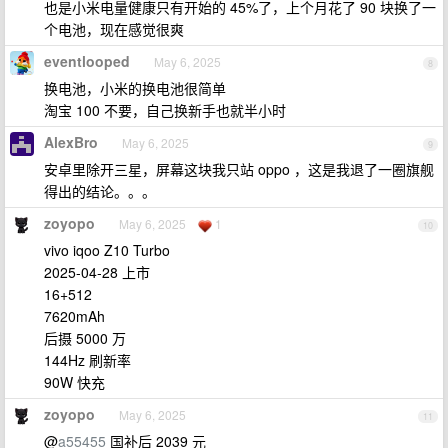
也是小米电量健康只有开始的 45%了，上个月花了 90 块换了一
个电池，现在感觉很爽
eventlooped
May 6, 2025
8
换电池，小米的换电池很简单
淘宝 100 不要，自己换新手也就半小时
AlexBro
May 6, 2025
9
安卓里除开三星，屏幕这块我只站 oppo ，这是我退了一圈旗舰
得出的结论。。。
zoyopo
May 6, 2025
1
10
vivo iqoo Z10 Turbo
2025-04-28 上市
16+512
7620mAh
后摄 5000 万
144Hz 刷新率
90W 快充
zoyopo
May 6, 2025
11
@
a55455
国补后 2039 元