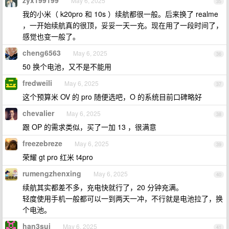
zyx199199
May 6, 2025
35
我的小米（ k20pro 和 10s ）续航都很一般。后来换了 realme
，一开始续航真的很顶，妥妥一天一充。现在用了一段时间了，
感觉也变一般了。
cheng6563
May 6, 2025
36
50 换个电池，又不是不能用
fredweili
May 6, 2025
37
这个预算米 OV 的 pro 随便选吧，O 的系统目前口碑略好
chevalier
May 6, 2025
38
跟 OP 的需求类似，买了一加 13 ，很满意
freezebreze
May 6, 2025
39
荣耀 gt pro 红米 t4pro
rumengzhenxing
May 6, 2025
40
续航其实都差不多，充电快就行了，20 分钟充满。
轻度使用手机一般都可以一到两天一冲，不行就是电池拉了，换
个电池。
han3sui
May 6, 2025
41