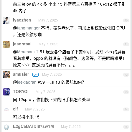
前三台 ov 的 4k 多 小米 15 抖音第三方直播间 16+512 都干到
4k 内了
iyaozhen
May 7, 2025
70
@
tangmanger
不行，硬件老化了，再加上系统没优化旧 CPU
，还是续航尿崩
jasontsai
May 7, 2025
71
@
Meursau1T
51 我去各个店看了下安卓机，发现 vivo 的屏幕
看着难受，oppo 的就没有（指颜色、边缘等，不是眼睛难受）
原来 vivio 这是真的屏幕不行。。。
amusier
May 7, 2025
OP
72
@
leexiaoran
#59 一加 13 的续航如何？
TORYOI
May 7, 2025
73
同 12spro ，你们换下来的旧手机怎么处理
clf
May 7, 2025
74
可以换小米 15
E2gCaBAT5I87sw1M
May 7, 2025
75