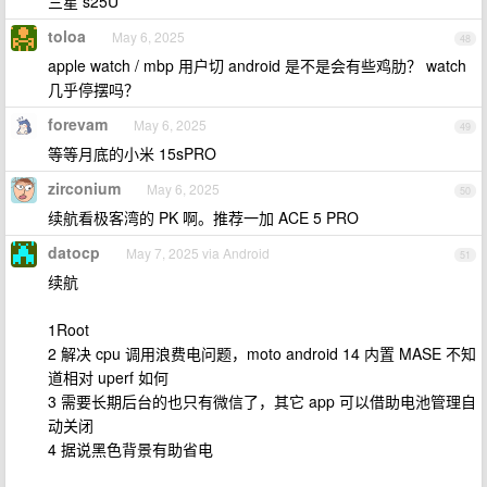
三星 s25U
toloa
May 6, 2025
48
apple watch / mbp 用户切 android 是不是会有些鸡肋？ watch
几乎停摆吗？
forevam
May 6, 2025
49
等等月底的小米 15sPRO
zirconium
May 6, 2025
50
续航看极客湾的 PK 啊。推荐一加 ACE 5 PRO
datocp
May 7, 2025 via Android
51
续航
1Root
2 解决 cpu 调用浪费电问题，moto android 14 内置 MASE 不知
道相对 uperf 如何
3 需要长期后台的也只有微信了，其它 app 可以借助电池管理自
动关闭
4 据说黑色背景有助省电