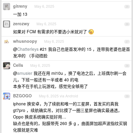
gitreny
May 6, 2025
25
一加 13
zerozwy
May 6, 2025
26
如果对 FCM 有需求的不要选小米就对了
whusnoopy
May 6, 2025
27
@
Chatterleys
#21 我自己也是首发冲的 15 ，连带我老婆也是首
发冲的 （手动捂脸
Cells
May 6, 2025
28
@
amusier
我还在用 mi10u ，换了电池之后，上班偶尔刷一会
儿，下班一般还有一半或者 40 的电
本身不在手机上玩游戏，感觉完全够用了
BZGOGO
May 6, 2025 via Android
29
iphone 换安卓，为了续航和唯一的三星屏，首发买的真我
gt7pro ，续航确实吊，对比摸了一圈三星屏也确实最通透，
Oppo 换皮系统确实挺好用…
缺点也是有的，贴膜带壳 260 多 g ，曲面屏加超声波指纹买钢
化膜就是灾难