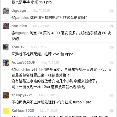
我也是手持 小米 12s pro
diguage
May 7, 2025
76
@
particlec
你在哪里换的电池？咋这么便宜啊？
particlec
May 7, 2025
77
@
diguage
淘宝 70 买的 4900 毫安很多，找路边手机店 20 块
换的
son012
May 7, 2025
78
玩游戏不推荐荣耀，推荐 vivo 和 oppo
AoEiuV020JP
May 7, 2025
79
@
tomchiler
#66 我也是啊兄弟，早就想换机一直没定下心，直
到最近莫名就冒出来一根绿线才换了，
没有磕碰进水啥的就放着充电几个小时拿起来就绿了，
网上一搜发现一堆 12sp 这样放着就出现绿线，
zhaopy4721
May 7, 2025
80
不拍照也用不上旗舰处理器 考虑 红米 turbo 4 pro
XuHuan1025
May 7, 2025
81