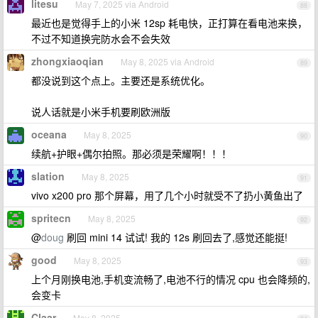
litesu
May 7, 2025 via Android
88
最近也是觉得手上的小米 12sp 耗电快，正打算在看电池来换，
不过不知道换完防水会不会失效
zhongxiaoqian
May 8, 2025 via Android
89
都没说到这个点上。主要还是系统优化。
说人话就是小米手机要刷欧洲版
oceana
May 8, 2025
90
续航+护眼+偶尔拍照。那必须是荣耀啊！！！
slation
May 8, 2025
91
vivo x200 pro 那个屏幕，用了几个小时就受不了扔小黄鱼出了
spritecn
May 8, 2025
92
@
doug
刷回 mini 14 试试! 我的 12s 刷回去了,感觉还能挺!
good
May 8, 2025
93
上个月刚换电池,手机变流畅了,电池不行的情况 cpu 也会降频的,
会变卡
Claar
May 8, 2025