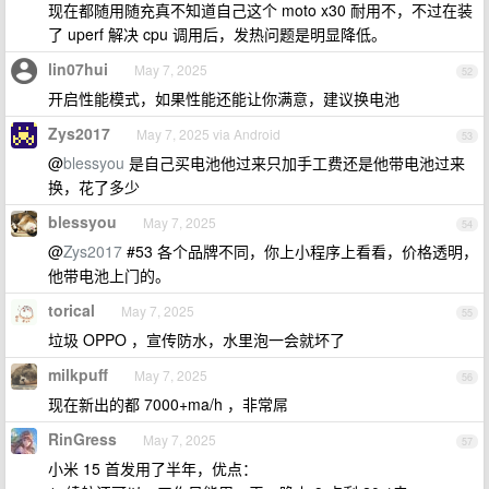
现在都随用随充真不知道自己这个 moto x30 耐用不，不过在装
了 uperf 解决 cpu 调用后，发热问题是明显降低。
lin07hui
May 7, 2025
52
开启性能模式，如果性能还能让你满意，建议换电池
Zys2017
May 7, 2025 via Android
53
@
blessyou
是自己买电池他过来只加手工费还是他带电池过来
换，花了多少
blessyou
May 7, 2025
54
@
Zys2017
#53 各个品牌不同，你上小程序上看看，价格透明，
他带电池上门的。
torical
May 7, 2025
55
垃圾 OPPO ，宣传防水，水里泡一会就坏了
milkpuff
May 7, 2025
56
现在新出的都 7000+ma/h ，非常屌
RinGress
May 7, 2025
57
小米 15 首发用了半年，优点：