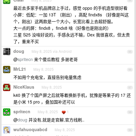
94
最近去多家手机品牌店上手过，感觉 oppo 的手机造型很好看
小屏：低配：一加 13T （刚出），高配 findx8s （好像是叫这
个，刚出）这两款是一个大小，长宽比看上去超舒服。
大一点的屏：findx8 ，findx8 啥（好像也是刚出的）
三星 S25 没啥好说的，手感永远不输，Dex 我很喜欢，但太贵
了，重来不买
doug
May 8, 2025 via Android
95
@
spritecn
来个傻瓜教程 多谢老哥
MrL21
May 8, 2025
96
不如用个充电宝，直接告别电量焦虑
NiceKlaus
May 8, 2025
97
k40 换了个国产屏之后就等着换新手机，犹豫是等果子的 17 还
是小米 15 pro ，叠加国补还可以
spritecn
May 8, 2025
1
98
@
doug
并没有,就是走官解,官方线刷..
wufahuoquabcd
May 8, 2025
99