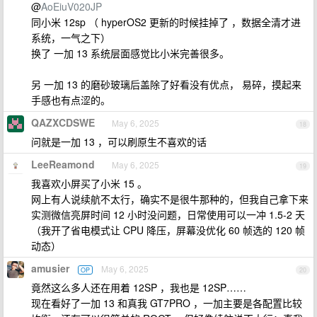
@
AoEiuV020JP
同小米 12sp （ hyperOS2 更新的时候挂掉了 ，数据全清才进
系统，一气之下）
换了 一加 13 系统层面感觉比小米完善很多。
另 一加 13 的磨砂玻璃后盖除了好看没有优点， 易碎，摸起来
手感也有点涩的。
QAZXCDSWE
May 6, 2025
18
问就是一加 13 ，可以刷原生不喜欢的话
LeeReamond
May 6, 2025
19
我喜欢小屏买了小米 15 。
网上有人说续航不太行，确实不是很牛那种的，但我自己拿下来
实测微信亮屏时间 12 小时没问题，日常使用可以一冲 1.5-2 天
（我开了省电模式让 CPU 降压，屏幕没优化 60 帧选的 120 帧
动态）
amusier
May 6, 2025
OP
20
竟然这么多人还在用着 12SP ，我也是 12SP……
现在看好了一加 13 和真我 GT7PRO ，一加主要是各配置比较