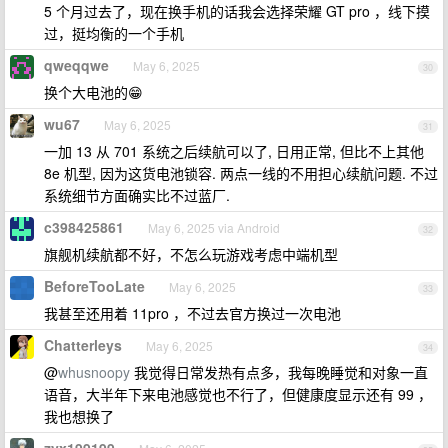
5 个月过去了，现在换手机的话我会选择荣耀 GT pro ，线下摸
过，挺均衡的一个手机
qweqqwe
May 6, 2025
30
换个大电池的😁
wu67
May 6, 2025
31
一加 13 从 701 系统之后续航可以了, 日用正常, 但比不上其他
8e 机型, 因为这货电池锁容. 两点一线的不用担心续航问题. 不过
系统细节方面确实比不过蓝厂.
c398425861
May 6, 2025 via Android
32
旗舰机续航都不好，不怎么玩游戏考虑中端机型
BeforeTooLate
May 6, 2025
33
我甚至还用着 11pro ，不过去官方换过一次电池
Chatterleys
May 6, 2025
34
@
whusnoopy
我觉得日常发热有点多，我每晚睡觉和对象一直
语音，大半年下来电池感觉也不行了，但健康度显示还有 99 ，
我也想换了