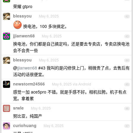
荣耀 gtpro
blessyou
May 6, 2025
42
换电池，100 多块搞定。
jjianwen68
May 6, 2025
43
换电池，你们都是自己搞定吗，还是要去专卖店，专卖店换电池
会不会贵一些
blessyou
May 6, 2025
44
@
jjianwen68
#43 我叫的是闪修侠上门，稍微贵了点，去售后有
活动的话很便宜。
newstorm24566
May 6, 2025 via Android
45
感觉一加 ace5pro 不错。就是手感不好。相机拉胯。机子有点
宽。拿着累
srwle
May 6, 2025
46
努比亚，纯国产
curiohuang
May 6, 2025
47