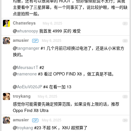
均衡，还有可以很简单的 ROOT ，但好像续航说不太行；真我
主要看中了三星屏幕，有一个同事买了，说比较护眼，唯一的缺
点是拍照一般。
Chatterleys
May 6, 2025
21
@
whusnoopy
我首发 4999 买的 难受
amusier
May 6, 2025
OP
22
@
tangmanger
#1 几个月前已经换过电池了，还是从小米官方
换的。
@
Meursau1T
#2
@
namenone
#3 看过 OPPO FIND X8 ，做工真是不错。
@
AoEiuV020JP
#4 在看一加 13
troykang
May 6, 2025
23
感觉你可能需要先确定预算范围，如果没有上限的话，推荐
Oppo Find X8 Ultra
amusier
May 6, 2025
OP
24
@
troykang
#23 不超 5K ，X8U 超预算了