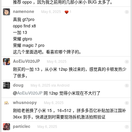
推荐 oppo ，因为我之前用的几部小米小 BUG 太多了。
namenone
May 6, 2025
1
3
真我 gt7pro
oppo find x8
一加 13
荣耀 gtpro
荣耀 magic 7 pro
这几个里面选吧。看喜欢哪个牌子的。
AoEiuV020JP
May 6, 2025
4
刚买的一加 13 ，从小米 12sp 换过来的，感觉真的卡顿发热少
了很多，
doug
May 6, 2025 via Android
5
@
AoEiuV020JP
同 12sp 觉得小米现在不大行了
whusnoopy
May 6, 2025
6
刚给老爸换了小米 15 ，16+512 ，拼多多百亿补贴加浙江国补
36xx 到手，快递送到时需要现场拆机激活拍照验证
particlec
May 6, 2025
7