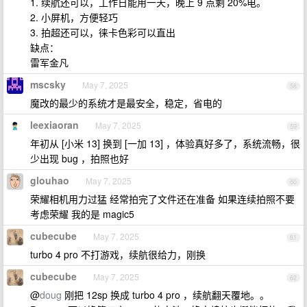
1. 续航还可以，工作日能用一天，晚上 9 点剩 20%电。
2. 小屏机，方便轻巧
3. 拍超还可以，徕卡色彩可以直出
缺点：
雷军金凡
mscsky
May 7, 2025
58
魔改的最少的系统才是最安全，稳定，省电的
leexiaoran
May 7, 2025
59
年初从 [小米 13] 换到 [一加 13] ，体验真好多了，系统流畅，很
少出现 bug ，拍照也好
glouhao
May 7, 2025
60
荣耀相机用力过猛 经常拍完了文件还在准备 如果连续拍照不要
考虑荣耀 我的是 magic5
cubecube
May 7, 2025
61
turbo 4 pro 不打游戏，续航很给力，刚换
cubecube
May 7, 2025
62
@
doug
刚把 12sp 换成 turbo 4 pro ，续航翻天覆地。。