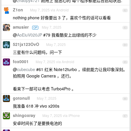
@
zhaopy4721
刚用上 挺恶心的 每个程序都是后台启动状态.
Z1on
May 7, 2025 via Android
82
nothing phone 好像要出 3 了，喜欢个性的话可以看看
amusier
May 7, 2025
OP
83
@
AoEiuV020JP
#79 我看酷安上出绿线的不少
521jx123OvO
May 7, 2025
84
三星有什么问题吗，问一下
fox0001
May 7, 2025 via Android
85
@
cubecube
#61 红米 Note12turbo ，续航能力让我印象深刻。
拍照用 Google Camera ，还行。
看来下一部可以考虑 Turbo4Pro 。
gotonull
May 7, 2025
86
我准备 618 冲 vivo x200s
shingoxray
May 7, 2025 via iPhone
87
安卓时间长了是要换电池的