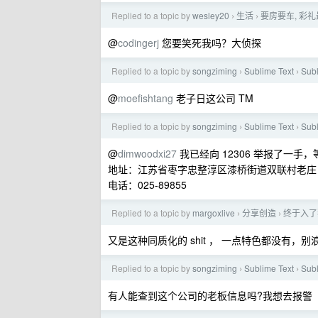
Replied to a topic by
wesley20
生活
要房要车, 彩礼
›
›
@
codingerj
您要笑死我吗？大侦探
Replied to a topic by
songziming
Sublime Text
Su
›
›
@
moefishtang
老子日这公司 TM
Replied to a topic by
songziming
Sublime Text
Su
›
›
@
dimwoodxi27
我已经向 12306 举报了一手
地址：江苏省枣字忠整淳区漆桥街道双联村老庄
电话：025-89855
Replied to a topic by
margoxlive
分享创造
终于入了
›
›
又是这种同质化的 shit ， 一点特色都没有
Replied to a topic by
songziming
Sublime Text
Su
›
›
有人能查到这个公司的老板信息吗?我想去报警