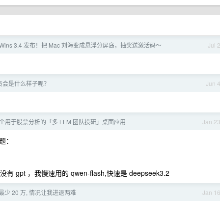
 Wins 3.4 发布！把 Mac 刘海变成悬浮分屏岛，抽奖送激活码～
Jul 
员会是什么样子呢？
Jun 
个用于股票分析的「多 LLM 团队投研」桌面应用
Jan 2
问题：
 ，我慢速用的 qwen-flash,快速是 deepseek3.2
最少 20 万, 情况让我进退两难
Jan 1