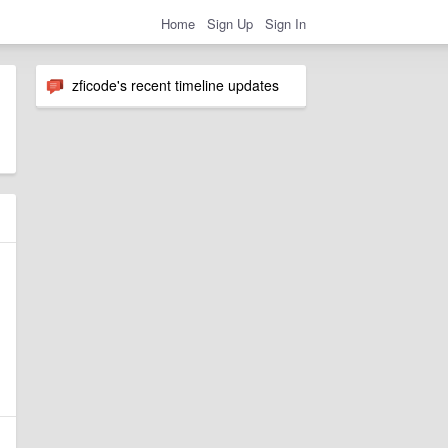
Home
Sign Up
Sign In
zficode's recent timeline updates