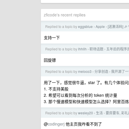
zficode's recent replies
Replied to a topic by
eggsblue
Apple
[送激活码] 
›
›
支持一下
Replied to a topic by
lhhllh
职场话题
五年后的程序
›
›
回旋镖
Replied to a topic by
meioco3
分享创造
我开源了一
›
›
用了一下，感觉很牛逼，star 了。有几个体验
1. 不支持美股
2. 希望可以看到每次分析的 token 统计量
3. 那个慢速模型和快速模型怎么选择？阿里百炼没有 gpt
Replied to a topic by
wesley20
生活
要房要车, 彩礼
›
›
@
codingerj
他主页我咋看不到了