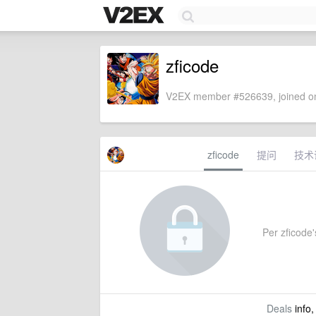
zficode
V2EX member #526639, joined on
zficode
提问
技术
Per zficode's
Deals
info,