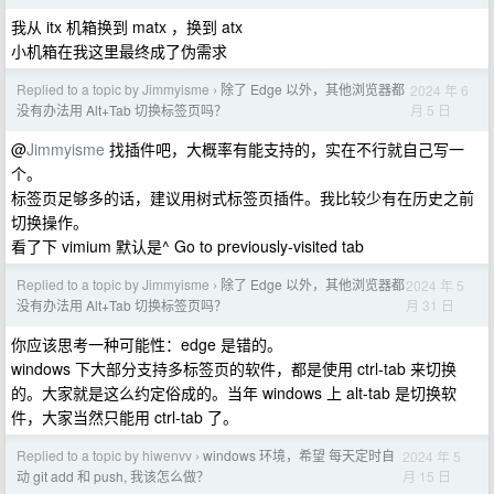
我从 itx 机箱换到 matx ，换到 atx
小机箱在我这里最终成了伪需求
Replied to a topic by Jimmyisme
除了 Edge 以外，其他浏览器都
2024 年 6
›
月 5 日
没有办法用 Alt+Tab 切换标签页吗？
@
Jimmyisme
找插件吧，大概率有能支持的，实在不行就自己写一
个。
标签页足够多的话，建议用树式标签页插件。我比较少有在历史之前
切换操作。
看了下 vimium 默认是^ Go to previously-visited tab
Replied to a topic by Jimmyisme
除了 Edge 以外，其他浏览器都
2024 年 5
›
月 31 日
没有办法用 Alt+Tab 切换标签页吗？
你应该思考一种可能性：edge 是错的。
windows 下大部分支持多标签页的软件，都是使用 ctrl-tab 来切换
的。大家就是这么约定俗成的。当年 windows 上 alt-tab 是切换软
件，大家当然只能用 ctrl-tab 了。
Replied to a topic by hiwenvv
windows 环境，希望 每天定时自
2024 年 5
›
月 15 日
动 git add 和 push, 我该怎么做？