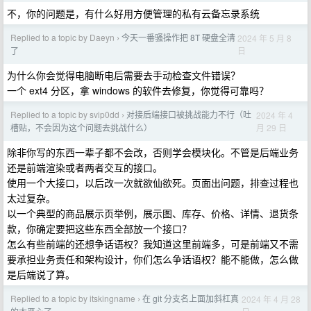
不，你的问题是，有什么好用方便管理的私有云备忘录系统
Replied to a topic by Daeyn
今天一番骚操作把 8T 硬盘全清
2024 年 5 月 8
›
日
了
为什么你会觉得电脑断电后需要去手动检查文件错误？
一个 ext4 分区，拿 windows 的软件去修复，你觉得可靠吗？
Replied to a topic by svip0dd
对接后端接口被挑战能力不行（吐
2024 年 4
›
月 29 日
槽贴，不会因为这个问题去挑战什么）
除非你写的东西一辈子都不会改，否则学会模块化。不管是后端业务
还是前端渲染或者两者交互的接口。
使用一个大接口，以后改一次就欲仙欲死。页面出问题，排查过程也
太过复杂。
以一个典型的商品展示页举例，展示图、库存、价格、详情、退货条
款，你确定要把这些东西全部放一个接口？
怎么有些前端的还想争话语权？我知道这里前端多，可是前端又不需
要承担业务责任和架构设计，你们怎么争话语权？能不能做，怎么做
是后端说了算。
Replied to a topic by itskingname
在 git 分支名上面加斜杠真
2024 年 4 月 28
›