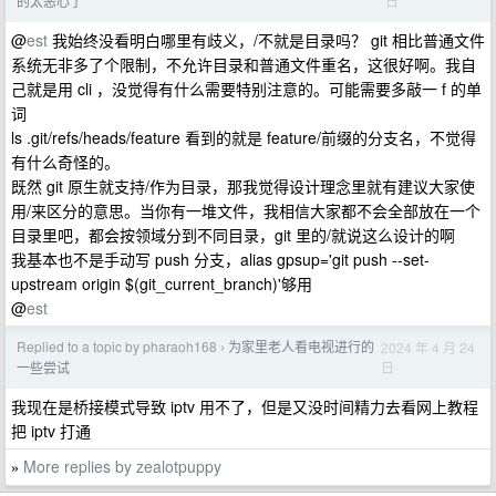
日
的太恶心了
@
est
我始终没看明白哪里有歧义，/不就是目录吗？ git 相比普通文件
系统无非多了个限制，不允许目录和普通文件重名，这很好啊。我自
己就是用 cli ，没觉得有什么需要特别注意的。可能需要多敲一 f 的单
词
ls .git/refs/heads/feature 看到的就是 feature/前缀的分支名，不觉得
有什么奇怪的。
既然 git 原生就支持/作为目录，那我觉得设计理念里就有建议大家使
用/来区分的意思。当你有一堆文件，我相信大家都不会全部放在一个
目录里吧，都会按领域分到不同目录，git 里的/就说这么设计的啊
我基本也不是手动写 push 分支，alias gpsup='git push --set-
upstream origin $(git_current_branch)'够用
@
est
Replied to a topic by pharaoh168
为家里老人看电视进行的
2024 年 4 月 24
›
日
一些尝试
我现在是桥接模式导致 iptv 用不了，但是又没时间精力去看网上教程
把 iptv 打通
More replies by zealotpuppy
»