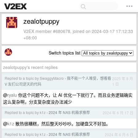
zealotpuppy
V2EX member #680678, joined on 2024-03-17 17:12:33
+08:00
Switch topics list
zealotpuppy's recent replies
Replied to a topic by SwaggyMacro
我不能一个人难受，想看看
2025 年 8 月
›
1 日
V 友们公司逆天的代码
@
ryalu
你这个问题不大，让 AI 优化一下就行了。而且业务逻辑确实
这么复杂啊，分支复杂度没办法减少
Replied to a topic by k1z
2024 年 NAS 机箱求推荐
2024 年 6 月 17 日
›
@
k1z
散热很糟糕，然后整天吵吵吵。加硬盘又不好加。
Replied to a topic by k1z
2024 年 NAS 机箱求推荐
2024 年 6 月 6 日
›