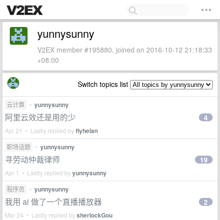
yunnysunny
V2EX member #195880, joined on 2016-10-12 21:18:33
+08:00
Switch topics list
云计算
•
yunnysunny
阿里云效还是用的少
4
Apr 21 • Lastly replied by
flyhelan
职场话题
•
yunnysunny
寻劳动仲裁律师
19
Apr 1 • Lastly replied by
yunnysunny
程序员
•
yunnysunny
我用 ai 做了一个直播播放器
2
Mar 24 • Lastly replied by
sherlockGou