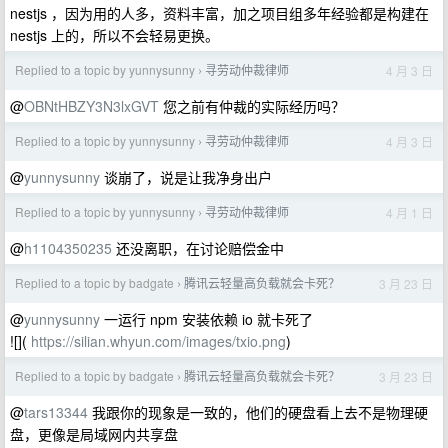
nestjs ，因为用的人多，资料丰富，加之项目组多年经验都是构建在
nestjs 上的，所以不会轻易更换。
Replied to a topic by yunnysunny
寻劳动仲裁律师
4 月 3 日
›
@
OBNtHBZY3N3lxGVT
您之前有仲裁的实际经历吗？
Replied to a topic by yunnysunny
寻劳动仲裁律师
4 月 3 日
›
@
yunnysunny
谈崩了，说是让我净身出户
Replied to a topic by yunnysunny
寻劳动仲裁律师
4 月 1 日
›
@
h1104350235
还没离职，在讨论赔偿金中
Replied to a topic by badgate
腾讯云轻量高负载就会卡死？
3 月 23 日
›
@
yunnysunny
一运行 npm 安装依赖 io 就卡死了
![](
https://silian.whyun.com/images/txio.png
)
Replied to a topic by badgate
腾讯云轻量高负载就会卡死？
3 月 23 日
›
@
tars13344
我跟你的现象是一致的，他们的硬盘看上去不是物理硬
盘，更像是局域网内共享盘