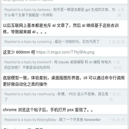
Replied to a topic by darkway
知乎里一眼望去都是 gpt 生成的文章，为
4 天
›
前
什么每个文章下面都是一片祥和
以后互联网上基本都是充斥 ai 文章了，然后 ai 继续基于这些去训
练，导致越来越 ai 。。。
Replied to a topic by ccraohng
最近一次拍的鸟，实在鸟荒了
7 月 22 日
›
这至少 600mm 吧
https://i.imgur.com/TYtySHv.png
Replied to a topic by blackantt
用 claude 桌面编程 和 cli 编程 有啥大
7 月
›
20 日
的区别呢？ 不都是自动化的吗
底层模型一致，体验差别，桌面版图形界面，cli 可以通过命令行调用
更好做自动化之类的操作
Replied to a topic by nealHuang
卧槽， PDD 这么牛批嘛，真见鬼
7 月 20
›
日
了
chrome 浏览这个帖子后，手机打开 pxx 复现了。。
Replied to a topic by BeijingBaby
做了一个开发者 Newsletter
7 月 20 日
›