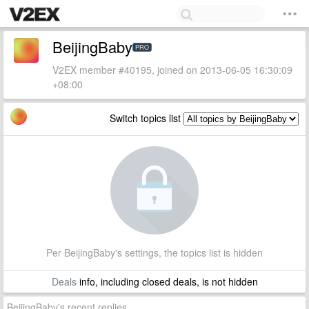
BeijingBaby
PRO
V2EX member #40195, joined on 2013-06-05 16:30:09
+08:00
Switch topics list
Per BeijingBaby's settings, the topics list is hidden
Deals
info, including closed deals, is not hidden
BeijingBaby's recent replies