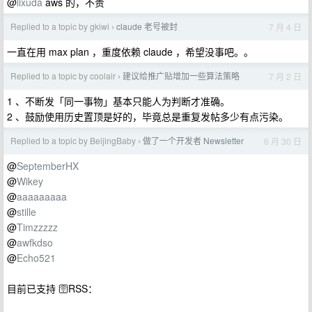
@
lixuda
aws 的，不贵
Replied to a topic by gkiwi
claude 老号被封
7 月 4 日
›
一直在用 max plan ，重度依赖 claude ，希望没事吧。。
Replied to a topic by coolair
建议给推广贴增加一些算法策略
7 月 2 日
›
1 、不断发「同一事物」基本只能人为判断才准确。
2 、鼓励使用历史置顶是好的，毕竟总是重复发帖多少有点污染。
Replied to a topic by BeijingBaby
做了一个开发者 Newsletter
6 月 30 日
›
@
SeptemberHX
@
Wikey
@
aaaaaaaaa
@
stille
@
Timzzzzz
@
awfkdso
@
Echo521
目前已支持 🛜RSS：