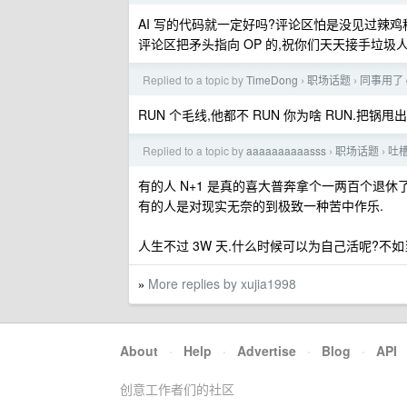
AI 写的代码就一定好吗?评论区怕是没见过辣鸡
评论区把矛头指向 OP 的,祝你们天天接手垃圾
Replied to a topic by
TimeDong
职场话题
同事用了 
›
›
RUN 个毛线,他都不 RUN 你为啥 RUN.把锅甩出
Replied to a topic by
aaaaaaaaaasss
职场话题
吐
›
›
有的人 N+1 是真的喜大普奔拿个一两百个退休了
有的人是对现实无奈的到极致一种苦中作乐.
人生不过 3W 天.什么时候可以为自己活呢?不
More replies by xujia1998
»
About
·
Help
·
Advertise
·
Blog
·
API
创意工作者们的社区