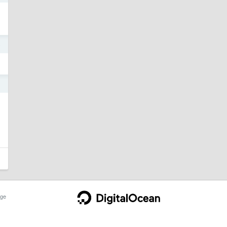
5
0
ge