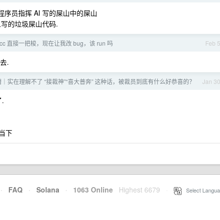
程序员指挥 AI 写的屎山中的屎山
人写的垃圾屎山代码.
cc 直接一把梭，现在让我改 bug，该 run 吗
Feb 
去.
槽｜实在理解不了 “接裁神”“喜大普奔” 这种话，被裁员到底有什么好恭喜的？
Jan 3
.
如当下
·
FAQ
·
Solana
·
1063 Online
Highest 6679
·
Select Langua