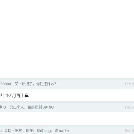
低 60000，又上热搜了，你们还好么？
Feb 
年 10 月再上车
 U，只出个人，目前还剩 3919U
Feb 
cc 直接一把梭，现在让我改 bug，该 run 吗
Feb 