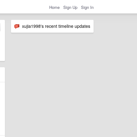
Home
Sign Up
Sign In
xujia1998's recent timeline updates