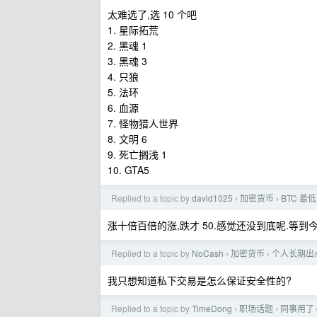
太难选了,选 10 个吧
1. 星际拓荒
2. 黑魂 1
3. 黑魂 3
4. 只狼
5. 法环
6. 血源
7. 怪物猎人世界
8. 文明 6
9. 死亡搁浅 1
10. GTA5
Replied to a topic by
david1025
加密货币
BTC 最
›
›
涨十倍百倍的涨,跌才 50.感觉还没到底呢.等到今
Replied to a topic by
NoCash
加密货币
个人长期出点
›
›
我只想知道私下交易是怎么保证安全性的?
Replied to a topic by
TimeDong
职场话题
同事用了 
›
›