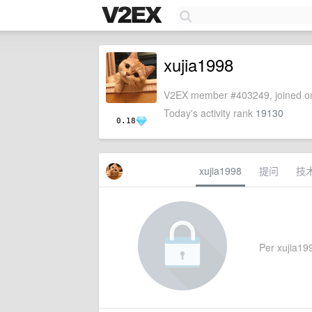
xujia1998
V2EX member #403249, joined on
Today's activity rank
19130
0.18
xujia1998
提问
技
Per xujia199