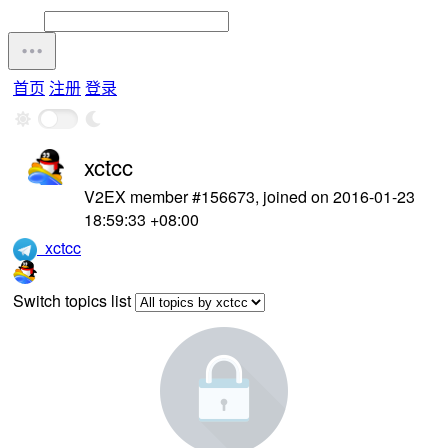
首页
注册
登录
xctcc
V2EX member #156673, joined on 2016-01-23
18:59:33 +08:00
xctcc
Switch topics list