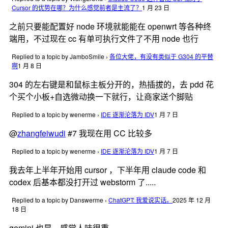
Cursor 的优势在哪？为什么感觉前者是主流了？
1 月 23 日
之前只要能配置好 node 环境就能能在 openwrt 等各种终
端用，不过现在 cc 有单可执行文件了不用 node 也行
Replied to a topic by JamboSmile
›
各位大佬，有没有类似于 G304 的平替
啊
1 月 8 日
304 的左右键是和鼠标主板分开的，热插拔的，去 pdd 花
个买个小板+自选微动换一下就行，让商家送个脚贴
Replied to a topic by wenerme
›
IDE 逐渐沦落为 IDV
1 月 7 日
@
zhangfeiwudi
#7 我现在用 CC 比较多
Replied to a topic by wenerme
›
IDE 逐渐沦落为 IDV
1 月 7 日
我去年上半年开始用 cursor ，下半年用 claude code 和
codex 后基本都没打开过 webstorm 了.....
Replied to a topic by Danswerme
›
ChatGPT: 我爱说实话。
2025 年 12 月
18 日
gemini 也是，感觉人味很重